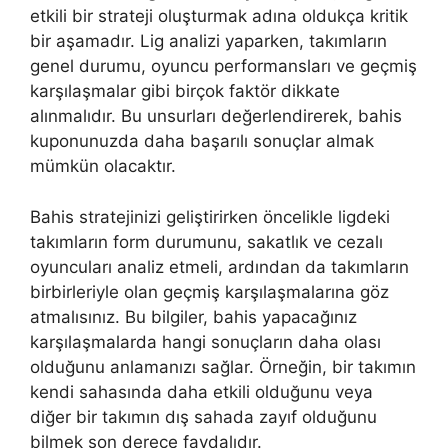
etkili bir strateji oluşturmak adına oldukça kritik
bir aşamadır. Lig analizi yaparken, takımların
genel durumu, oyuncu performansları ve geçmiş
karşılaşmalar gibi birçok faktör dikkate
alınmalıdır. Bu unsurları değerlendirerek, bahis
kuponunuzda daha başarılı sonuçlar almak
mümkün olacaktır.
Bahis stratejinizi geliştirirken öncelikle ligdeki
takımların form durumunu, sakatlık ve cezalı
oyuncuları analiz etmeli, ardından da takımların
birbirleriyle olan geçmiş karşılaşmalarına göz
atmalısınız. Bu bilgiler, bahis yapacağınız
karşılaşmalarda hangi sonuçların daha olası
olduğunu anlamanızı sağlar. Örneğin, bir takımın
kendi sahasında daha etkili olduğunu veya
diğer bir takımın dış sahada zayıf olduğunu
bilmek son derece faydalıdır.