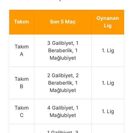
Oynanan
Takım
Son 5 Maç
Lig
3 Galibiyet, 1
Takım
Beraberlik, 1
1. Lig
A
Mağlubiyet
2 Galibiyet, 2
Takım
Beraberlik, 1
1. Lig
B
Mağlubiyet
Takım
4 Galibiyet, 1
1. Lig
C
Mağlubiyet
1 Galibiyet, 3