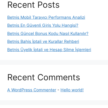
Recent Posts
Betnis Mobil Tarayıcı Performans Analizi
Betnis En Güvenli Giriş Yolu Hangisi?
Betnis Güncel Bonus Kodu Nasıl Kullanılır?
Betnis Bahis İptali ve Kurallar Rehberi
Betnis Üyelik İptali ve Hesap Silme İşlemleri
Recent Comments
A WordPress Commenter
-
Hello world!