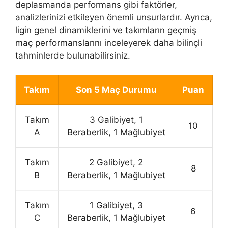
deplasmanda performans gibi faktörler,
analizlerinizi etkileyen önemli unsurlardır. Ayrıca,
ligin genel dinamiklerini ve takımların geçmiş
maç performanslarını inceleyerek daha bilinçli
tahminlerde bulunabilirsiniz.
Takım
Son 5 Maç Durumu
Puan
Takım
3 Galibiyet, 1
10
A
Beraberlik, 1 Mağlubiyet
Takım
2 Galibiyet, 2
8
B
Beraberlik, 1 Mağlubiyet
Takım
1 Galibiyet, 3
6
C
Beraberlik, 1 Mağlubiyet