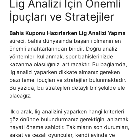
Lig Analizi İçin Önemli
İpuçları ve Stratejiler
Bahis Kuponu Hazırlarken Lig Analizi Yapma
süreci, bahis dünyasında başarılı olmanın en
önemli anahtarlarından biridir. Doğru analiz
yöntemleri kullanmak, spor bahislerinizde
kazanma olasılığınızı artıracaktır. Bu bağlamda,
lig analizi yaparken dikkate almanız gereken
bazı temel ipuçları ve stratejiler bulunmaktadır.
Bu yazıda, bu stratejileri detaylı bir şekilde ele
alacağız.
İlk olarak, lig analizini yaparken hangi kriterleri
göz önünde bulundurmanız gerektiğini anlamak
hayati öneme sahiptir. Takımların son durumları,
sakat ve cezalı oyuncular, kendi evinde ve