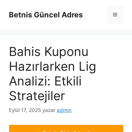
İçeriğe
atla
Betnis Güncel Adres
Menü
Bahis Kuponu
Hazırlarken Lig
Analizi: Etkili
Stratejiler
Eylül 17, 2025
yazar
admin