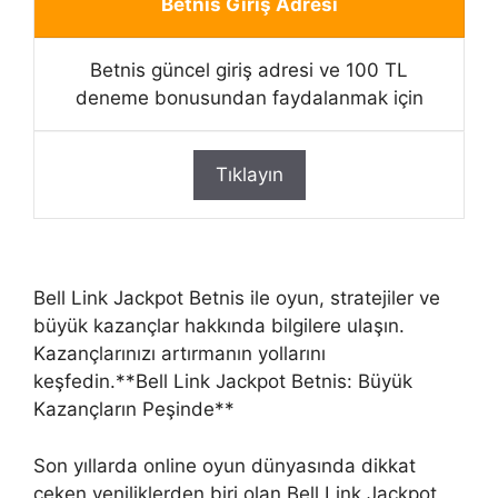
Betnis Giriş Adresi
Betnis güncel giriş adresi ve 100 TL
deneme bonusundan faydalanmak için
Tıklayın
Bell Link Jackpot Betnis ile oyun, stratejiler ve
büyük kazançlar hakkında bilgilere ulaşın.
Kazançlarınızı artırmanın yollarını
keşfedin.**Bell Link Jackpot Betnis: Büyük
Kazançların Peşinde**
Son yıllarda online oyun dünyasında dikkat
çeken yeniliklerden biri olan Bell Link Jackpot