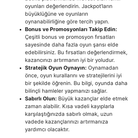
oyunları değerlendirin. Jackpot’ların
büyüklüğüne ve oyunların
oynanabilirliğine göre tercih yapın.
Bonus ve Promosyonları Takip Edin:
Çeşitli bonus ve promosyon fırsatları
sayesinde daha fazla oyun şansı elde
edebilirsiniz. Bu fırsatları değerlendirmek,
kazancınızı artırmanın iyi bir yoludur.
Stratejik Oyun Oynayın:
Oynamadan
önce, oyun kurallarını ve stratejilerini iyi
bir şekilde öğrenin. Bu bilgi, oyunda daha
bilinçli hamleler yapmanızı sağlar.
Sabırlı Olun:
Büyük kazançlar elde etmek
zaman alabilir. Kısa vadeli kayıplarla
karşılaştığınızda sabırlı olmak, uzun
vadede kazançlarınızı artırmanıza
yardımcı olacaktır.