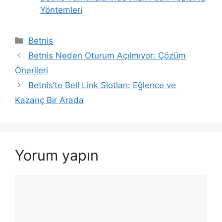
Yöntemleri
Kategoriler
Betnis
Betnis Neden Oturum Açılmıyor: Çözüm
Önerileri
Betnis’te Bell Link Slotları: Eğlence ve
Kazanç Bir Arada
Yorum yapın
Yorum