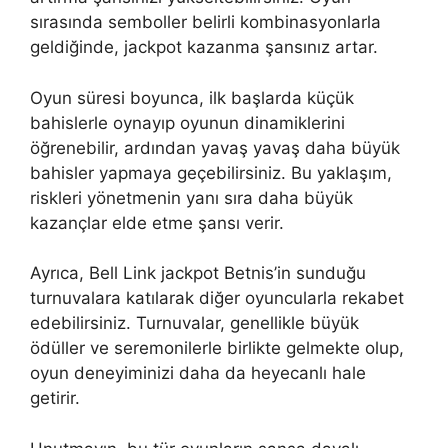
sırasında semboller belirli kombinasyonlarla
geldiğinde, jackpot kazanma şansınız artar.
Oyun süresi boyunca, ilk başlarda küçük
bahislerle oynayıp oyunun dinamiklerini
öğrenebilir, ardından yavaş yavaş daha büyük
bahisler yapmaya geçebilirsiniz. Bu yaklaşım,
riskleri yönetmenin yanı sıra daha büyük
kazançlar elde etme şansı verir.
Ayrıca, Bell Link jackpot Betnis’in sunduğu
turnuvalara katılarak diğer oyuncularla rekabet
edebilirsiniz. Turnuvalar, genellikle büyük
ödüller ve seremonilerle birlikte gelmekte olup,
oyun deneyiminizi daha da heyecanlı hale
getirir.