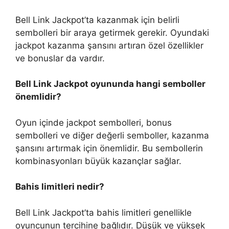
Bell Link Jackpot’ta kazanmak için belirli
sembolleri bir araya getirmek gerekir. Oyundaki
jackpot kazanma şansını artıran özel özellikler
ve bonuslar da vardır.
Bell Link Jackpot oyununda hangi semboller
önemlidir?
Oyun içinde jackpot sembolleri, bonus
sembolleri ve diğer değerli semboller, kazanma
şansını artırmak için önemlidir. Bu sembollerin
kombinasyonları büyük kazançlar sağlar.
Bahis limitleri nedir?
Bell Link Jackpot’ta bahis limitleri genellikle
oyuncunun tercihine bağlıdır. Düşük ve yüksek