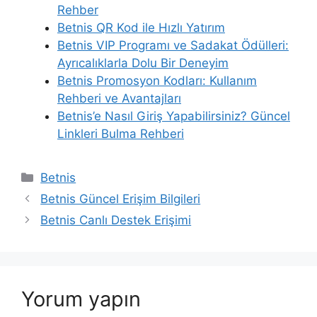
Rehber
Betnis QR Kod ile Hızlı Yatırım
Betnis VIP Programı ve Sadakat Ödülleri:
Ayrıcalıklarla Dolu Bir Deneyim
Betnis Promosyon Kodları: Kullanım
Rehberi ve Avantajları
Betnis’e Nasıl Giriş Yapabilirsiniz? Güncel
Linkleri Bulma Rehberi
Kategoriler
Betnis
Betnis Güncel Erişim Bilgileri
Betnis Canlı Destek Erişimi
Yorum yapın