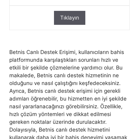
Tıklayın
Betnis Canlı Destek Erişimi, kullanıcıların bahis
platformunda karşılaştıkları sorunları hızlı ve
etkili bir şekilde çözmelerine yardımcı olur. Bu
makalede, Betnis canlı destek hizmetinin ne
olduğunu ve nasıl çalıştığını keşfedeceksiniz.
Ayrıca, Betnis canlı destek erişimi için gerekli
adımları öğrenebilir, bu hizmetten en iyi şekilde
nasıl yararlanacağınızı görebilirsiniz. Özellikle,
hızlı çözüm yöntemleri ve dikkat edilmesi
gereken noktalar üzerinde durulacaktır.
Dolayısıyla, Betnis canlı destek hizmetini
kullanarak daha iyi bir bahis deneyimi yaşamak