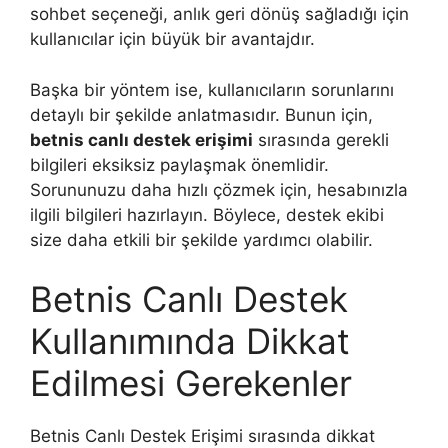
sohbet seçeneği, anlık geri dönüş sağladığı için
kullanıcılar için büyük bir avantajdır.
Başka bir yöntem ise, kullanıcıların sorunlarını
detaylı bir şekilde anlatmasıdır. Bunun için,
betnis canlı destek erişimi
sırasında gerekli
bilgileri eksiksiz paylaşmak önemlidir.
Sorununuzu daha hızlı çözmek için, hesabınızla
ilgili bilgileri hazırlayın. Böylece, destek ekibi
size daha etkili bir şekilde yardımcı olabilir.
Betnis Canlı Destek
Kullanımında Dikkat
Edilmesi Gerekenler
Betnis Canlı Destek Erişimi sırasında dikkat