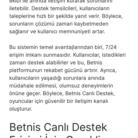
ekibi ile anında iletişim kurarak sorunlarını
iletebilir. Destek temsilcileri, kullanıcıların
taleplerine hızlı bir şekilde yanıt verir. Böylece,
sorunların çözümü zaman kaybetmeden
sağlanır ve kullanıcı memnuniyeti artar.
Bu sistemin temel avantajlarından biri, 7/24
erişim imkanı sunmasıdır. Kullanıcılar, istedikleri
zaman destek alabilirler ve bu, Betnis
platformunun rekabet gücünü artırır. Ayrıca,
kullanıcıların yaşadığı sorunlara anında
müdahale edilmesi, olumsuz deneyimlerin
önüne geçer. Böylece, Betnis Canlı Destek,
oyuncular için güvenilir bir iletişim kanalı
oluşturur.
Betnis Canlı Destek