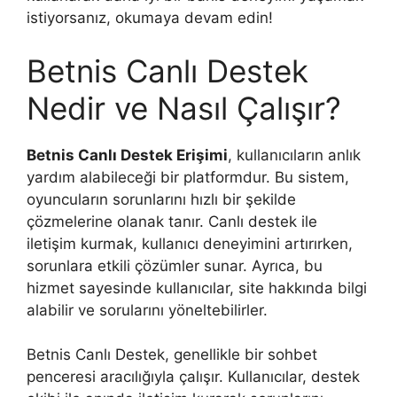
istiyorsanız, okumaya devam edin!
Betnis Canlı Destek
Nedir ve Nasıl Çalışır?
Betnis Canlı Destek Erişimi
, kullanıcıların anlık
yardım alabileceği bir platformdur. Bu sistem,
oyuncuların sorunlarını hızlı bir şekilde
çözmelerine olanak tanır. Canlı destek ile
iletişim kurmak, kullanıcı deneyimini artırırken,
sorunlara etkili çözümler sunar. Ayrıca, bu
hizmet sayesinde kullanıcılar, site hakkında bilgi
alabilir ve sorularını yöneltebilirler.
Betnis Canlı Destek, genellikle bir sohbet
penceresi aracılığıyla çalışır. Kullanıcılar, destek