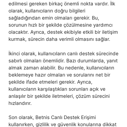
edilmesi gereken birkaç önemli nokta vardır. İlk
olarak, kullanıcıların doğru bilgileri
sağladığından emin olmaları gerekir. Bu,
sorunun hızlı bir şekilde çözülmesine yardımcı
olacaktır. Ayrıca, destek ekibiyle etkili bir iletişim
kurmak, sürecin daha verimli olmasını sağlar.
İkinci olarak, kullanıcıların canlı destek sürecinde
sabırlı olmaları önemlidir. Bazı durumlarda, yanıt
almak zaman alabilir. Bu nedenle, kullanıcıların
beklemeye hazır olmaları ve sorularını net bir
şekilde ifade etmeleri gerekir. Ayrıca,
kullanıcıların karşılaştıkları sorunları açık ve
anlaşılır bir şekilde iletmeleri, çözüm sürecini
hızlandırır.
Son olarak, Betnis Canlı Destek Erişimi
kullanırken, gizlilik ve güvenlik konularına dikkat