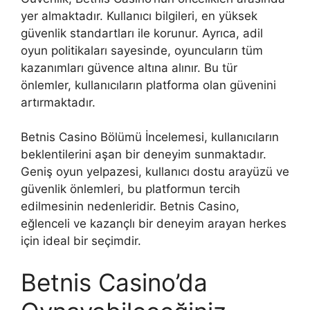
yer almaktadır. Kullanıcı bilgileri, en yüksek
güvenlik standartları ile korunur. Ayrıca, adil
oyun politikaları sayesinde, oyuncuların tüm
kazanımları güvence altına alınır. Bu tür
önlemler, kullanıcıların platforma olan güvenini
artırmaktadır.
Betnis Casino Bölümü İncelemesi, kullanıcıların
beklentilerini aşan bir deneyim sunmaktadır.
Geniş oyun yelpazesi, kullanıcı dostu arayüzü ve
güvenlik önlemleri, bu platformun tercih
edilmesinin nedenleridir. Betnis Casino,
eğlenceli ve kazançlı bir deneyim arayan herkes
için ideal bir seçimdir.
Betnis Casino’da