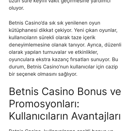
uzun süre keyifli vakit geçirmesine yardımcı
oluyor.
Betnis Casino’da sık sık yenilenen oyun
kütüphanesi dikkat çekiyor. Yeni çıkan oyunlar,
kullanıcıların sürekli olarak taze içerik
deneyimlemesine olanak tanıyor. Ayrıca, düzenli
olarak yapılan turnuvalar ve etkinlikler,
oyunculara ekstra kazanç fırsatları sunuyor. Bu
durum, Betnis Casino’nun kullanıcılar için cazip
bir seçenek olmasını sağlıyor.
Betnis Casino Bonus ve
Promosyonları:
Kullanıcıların Avantajları