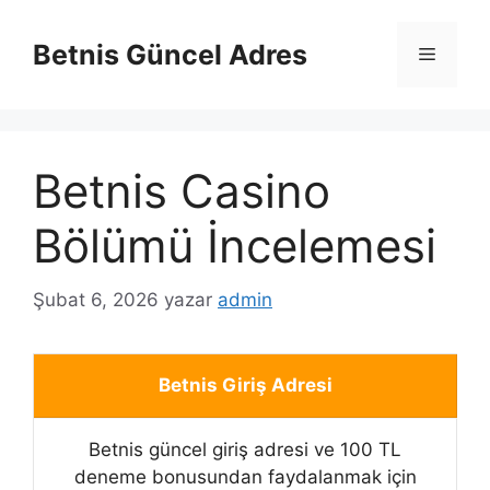
İçeriğe
atla
Betnis Güncel Adres
Menü
Betnis Casino
Bölümü İncelemesi
Şubat 6, 2026
yazar
admin
Betnis Giriş Adresi
Betnis güncel giriş adresi ve 100 TL
deneme bonusundan faydalanmak için