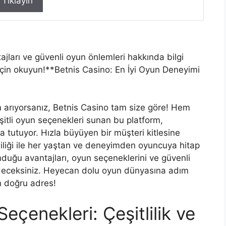
Tıklayın
jları ve güvenli oyun önlemleri hakkında bilgi
 için okuyun!**Betnis Casino: En İyi Oyun Deneyimi
arıyorsanız, Betnis Casino tam size göre! Hem
eşitli oyun seçenekleri sunan bu platform,
a tutuyor. Hızla büyüyen bir müşteri kitlesine
tliliği ile her yaştan ve deneyimden oyuncuya hitap
nduğu avantajları, oyun seçeneklerini ve güvenli
edeceksiniz. Heyecan dolu oyun dünyasına adım
n doğru adres!
eçenekleri: Çeşitlilik ve