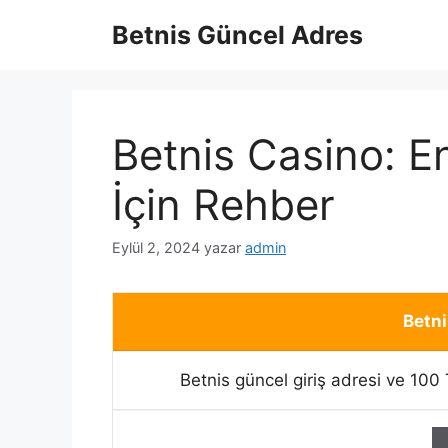
İçeriğe
Betnis Güncel Adres
atla
Betnis Casino: E
İçin Rehber
Eylül 2, 2024
yazar
admin
Betni
Betnis güncel giriş adresi ve 1