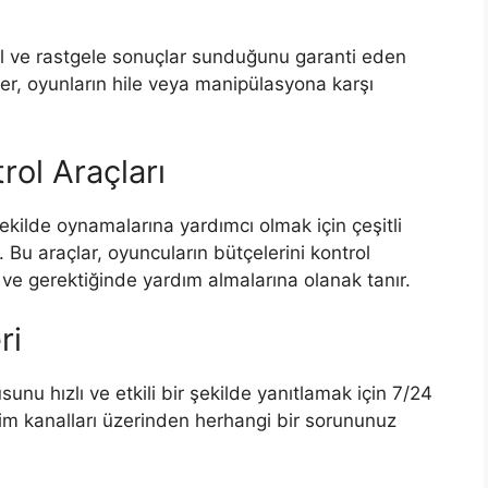
il ve rastgele sonuçlar sunduğunu garanti eden
er, oyunların hile veya manipülasyona karşı
rol Araçları
ekilde oynamalarına yardımcı olmak için çeşitli
. Bu araçlar, oyuncuların bütçelerini kontrol
a ve gerektiğinde yardım almalarına olanak tanır.
ri
unu hızlı ve etkili bir şekilde yanıtlamak için 7/24
şim kanalları üzerinden herhangi bir sorununuz