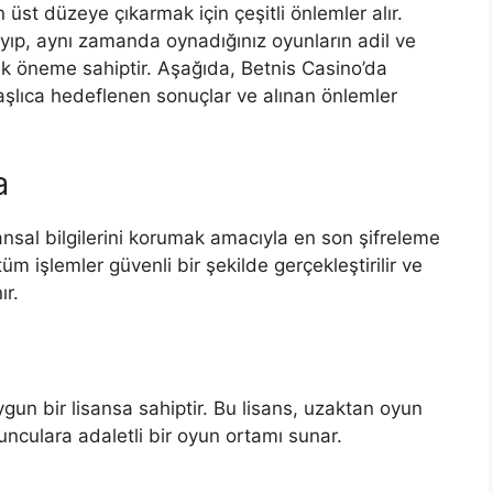
 üst düzeye çıkarmak için çeşitli önlemler alır.
yıp, aynı zamanda oynadığınız oyunların adil ve
ik öneme sahiptir. Aşağıda, Betnis Casino’da
aşlıca hedeflenen sonuçlar ve alınan önlemler
a
nansal bilgilerini korumak amacıyla en son şifreleme
üm işlemler güvenli bir şekilde gerçekleştirilir ve
ır.
ygun bir lisansa sahiptir. Bu lisans, uzaktan oyun
yunculara adaletli bir oyun ortamı sunar.