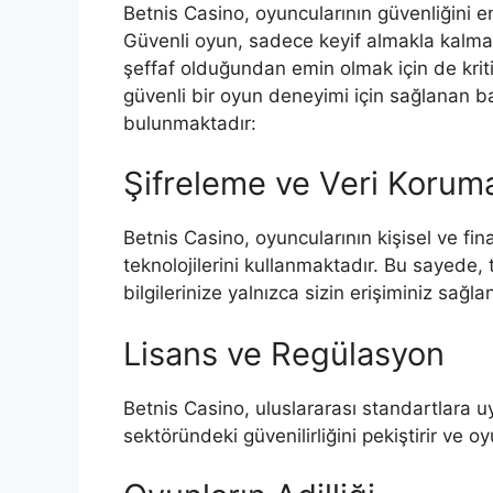
Betnis Casino, oyuncularının güvenliğini en
Güvenli oyun, sadece keyif almakla kalma
şeffaf olduğundan emin olmak için de krit
güvenli bir oyun deneyimi için sağlanan b
bulunmaktadır:
Şifreleme ve Veri Korum
Betnis Casino, oyuncularının kişisel ve fi
teknolojilerini kullanmaktadır. Bu sayede, t
bilgilerinize yalnızca sizin erişiminiz sağlan
Lisans ve Regülasyon
Betnis Casino, uluslararası standartlara u
sektöründeki güvenilirliğini pekiştirir ve o