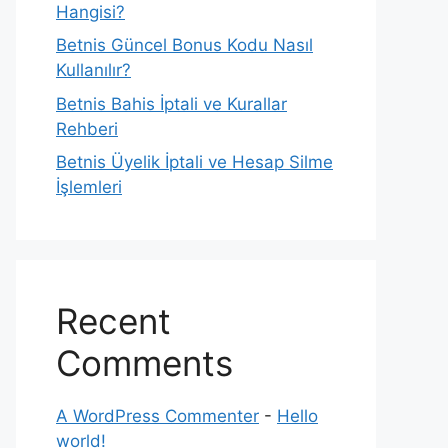
Hangisi?
Betnis Güncel Bonus Kodu Nasıl
Kullanılır?
Betnis Bahis İptali ve Kurallar
Rehberi
Betnis Üyelik İptali ve Hesap Silme
İşlemleri
Recent
Comments
A WordPress Commenter
-
Hello
world!