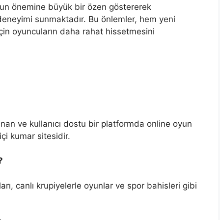
nun önemine büyük bir özen göstererek
n deneyimi sunmaktadır. Bu önlemler, hem yeni
çin oyuncuların daha rahat hissetmesini
nan ve kullanıcı dostu bir platformda online oyun
i kumar sitesidir.
?
rı, canlı krupiyelerle oyunlar ve spor bahisleri gibi