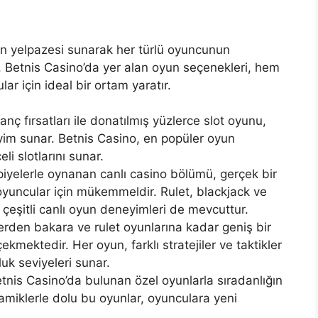
yun yelpazesi sunarak her türlü oyuncunun
r. Betnis Casino’da yer alan oyun seçenekleri, hem
r için ideal bir ortam yaratır.
nç fırsatları ile donatılmış yüzlerce slot oyunu,
yim sunar. Betnis Casino, en popüler oyun
li slotlarını sunar.
iyelerle oynanan canlı casino bölümü, gerçek bir
yuncular için mükemmeldir. Rulet, blackjack ve
, çeşitli canlı oyun deneyimleri de mevcuttur.
rden bakara ve rulet oyunlarına kadar geniş bir
kmektedir. Her oyun, farklı stratejiler ve taktikler
rluk seviyeleri sunar.
Betnis Casino’da bulunan özel oyunlarla sıradanlığın
inamiklerle dolu bu oyunlar, oyunculara yeni