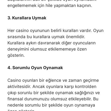
engellememek için hile yapmaktan kaçının.
3. Kurallara Uymak
Her casino oyununun belirli kuralları vardır. Oyun
sırasında bu kurallara uymak önemlidir.
Kurallara aykırı davranarak diğer oyuncuların
deneyimini olumsuz etkilememeye özen
gösterin.
4. Sorumlu Oyun Oynamak
Casino oyunları bir eğlence ve zaman geçirme
aktivitesidir. Ancak oyunlara karşı kontrolden
çıkıp sorunlu bir şekilde oynamak sağlığınızı ve
finansal durumunuzu olumsuz etkileyebilir. Bu
nedenle sorumlu bir şekilde oyun oynamaya