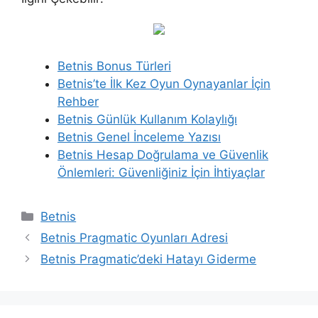
Betnis Bonus Türleri
Betnis’te İlk Kez Oyun Oynayanlar İçin
Rehber
Betnis Günlük Kullanım Kolaylığı
Betnis Genel İnceleme Yazısı
Betnis Hesap Doğrulama ve Güvenlik
Önlemleri: Güvenliğiniz İçin İhtiyaçlar
Kategoriler
Betnis
Betnis Pragmatic Oyunları Adresi
Betnis Pragmatic’deki Hatayı Giderme