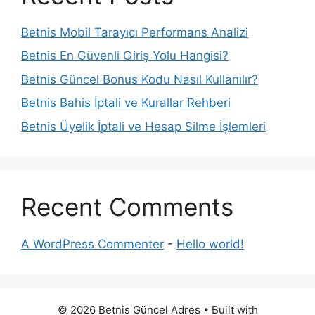
Betnis Mobil Tarayıcı Performans Analizi
Betnis En Güvenli Giriş Yolu Hangisi?
Betnis Güncel Bonus Kodu Nasıl Kullanılır?
Betnis Bahis İptali ve Kurallar Rehberi
Betnis Üyelik İptali ve Hesap Silme İşlemleri
Recent Comments
A WordPress Commenter
-
Hello world!
© 2026 Betnis Güncel Adres
• Built with