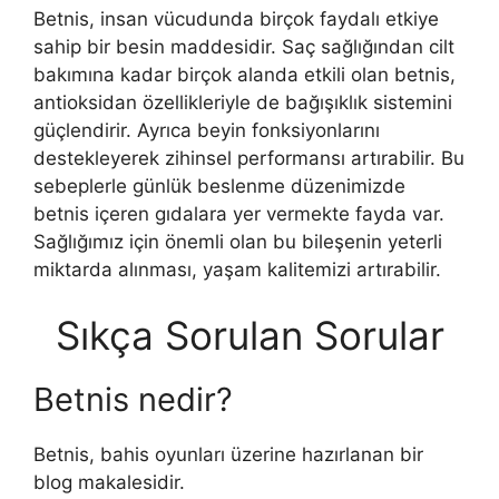
Betnis, insan vücudunda birçok faydalı etkiye
sahip bir besin maddesidir. Saç sağlığından cilt
bakımına kadar birçok alanda etkili olan betnis,
antioksidan özellikleriyle de bağışıklık sistemini
güçlendirir. Ayrıca beyin fonksiyonlarını
destekleyerek zihinsel performansı artırabilir. Bu
sebeplerle günlük beslenme düzenimizde
betnis içeren gıdalara yer vermekte fayda var.
Sağlığımız için önemli olan bu bileşenin yeterli
miktarda alınması, yaşam kalitemizi artırabilir.
Sıkça Sorulan Sorular
Betnis nedir?
Betnis, bahis oyunları üzerine hazırlanan bir
blog makalesidir.