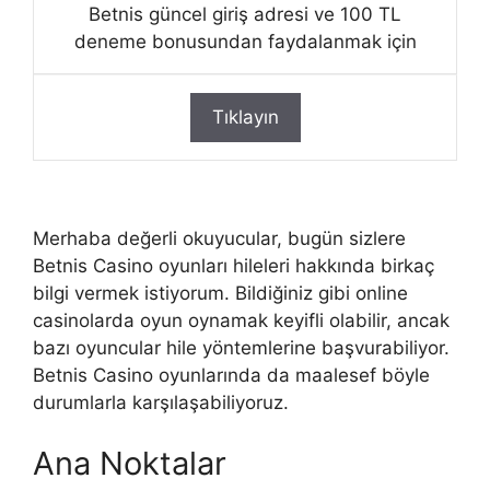
Betnis güncel giriş adresi ve 100 TL
deneme bonusundan faydalanmak için
Tıklayın
Merhaba değerli okuyucular, bugün sizlere
Betnis Casino oyunları hileleri hakkında birkaç
bilgi vermek istiyorum. Bildiğiniz gibi online
casinolarda oyun oynamak keyifli olabilir, ancak
bazı oyuncular hile yöntemlerine başvurabiliyor.
Betnis Casino oyunlarında da maalesef böyle
durumlarla karşılaşabiliyoruz.
Ana Noktalar