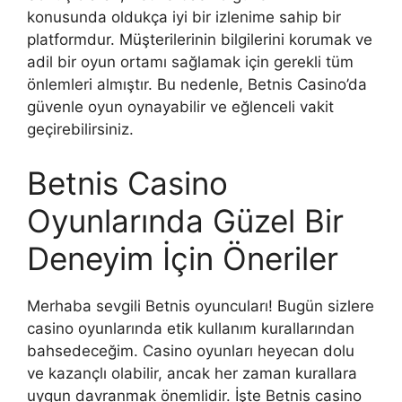
konusunda oldukça iyi bir izlenime sahip bir
platformdur. Müşterilerinin bilgilerini korumak ve
adil bir oyun ortamı sağlamak için gerekli tüm
önlemleri almıştır. Bu nedenle, Betnis Casino’da
güvenle oyun oynayabilir ve eğlenceli vakit
geçirebilirsiniz.
Betnis Casino
Oyunlarında Güzel Bir
Deneyim İçin Öneriler
Merhaba sevgili Betnis oyuncuları! Bugün sizlere
casino oyunlarında etik kullanım kurallarından
bahsedeceğim. Casino oyunları heyecan dolu
ve kazançlı olabilir, ancak her zaman kurallara
uygun davranmak önemlidir. İşte Betnis casino