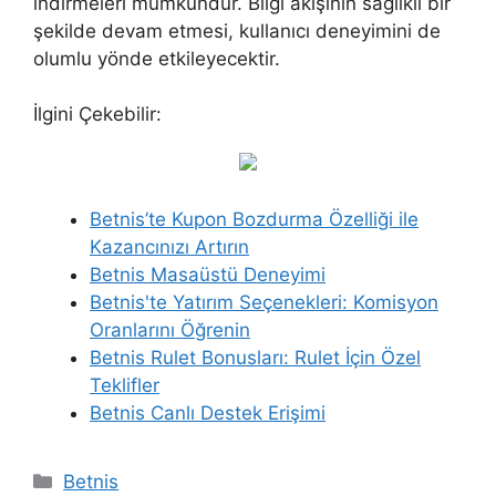
indirmeleri mümkündür. Bilgi akışının sağlıklı bir
şekilde devam etmesi, kullanıcı deneyimini de
olumlu yönde etkileyecektir.
İlgini Çekebilir:
Betnis’te Kupon Bozdurma Özelliği ile
Kazancınızı Artırın
Betnis Masaüstü Deneyimi
Betnis'te Yatırım Seçenekleri: Komisyon
Oranlarını Öğrenin
Betnis Rulet Bonusları: Rulet İçin Özel
Teklifler
Betnis Canlı Destek Erişimi
Kategoriler
Betnis