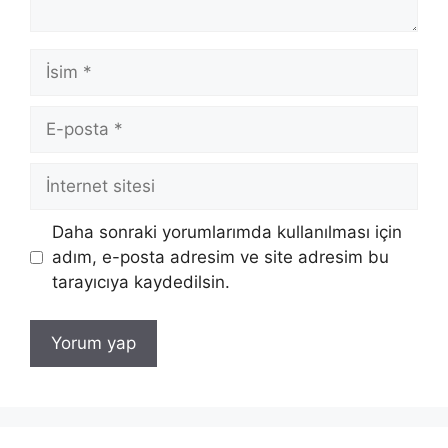
İsim
E-
posta
İnternet
sitesi
Daha sonraki yorumlarımda kullanılması için
adım, e-posta adresim ve site adresim bu
tarayıcıya kaydedilsin.