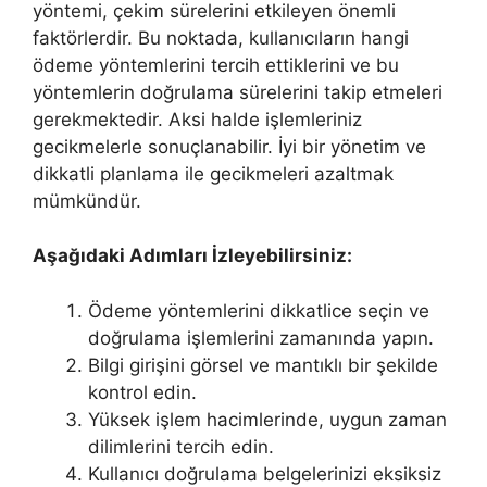
yöntemi, çekim sürelerini etkileyen önemli
faktörlerdir. Bu noktada, kullanıcıların hangi
ödeme yöntemlerini tercih ettiklerini ve bu
yöntemlerin doğrulama sürelerini takip etmeleri
gerekmektedir. Aksi halde işlemleriniz
gecikmelerle sonuçlanabilir. İyi bir yönetim ve
dikkatli planlama ile gecikmeleri azaltmak
mümkündür.
Aşağıdaki Adımları İzleyebilirsiniz:
Ödeme yöntemlerini dikkatlice seçin ve
doğrulama işlemlerini zamanında yapın.
Bilgi girişini görsel ve mantıklı bir şekilde
kontrol edin.
Yüksek işlem hacimlerinde, uygun zaman
dilimlerini tercih edin.
Kullanıcı doğrulama belgelerinizi eksiksiz