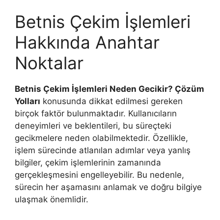
Betnis Çekim İşlemleri
Hakkında Anahtar
Noktalar
Betnis Çekim İşlemleri Neden Gecikir? Çözüm
Yolları
konusunda dikkat edilmesi gereken
birçok faktör bulunmaktadır. Kullanıcıların
deneyimleri ve beklentileri, bu süreçteki
gecikmelere neden olabilmektedir. Özellikle,
işlem sürecinde atlanılan adımlar veya yanlış
bilgiler, çekim işlemlerinin zamanında
gerçekleşmesini engelleyebilir. Bu nedenle,
sürecin her aşamasını anlamak ve doğru bilgiye
ulaşmak önemlidir.