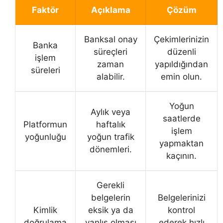
Faktör
Açıklama
Çözüm
Banksal onay
Çekimlerinizin
Banka
süreçleri
düzenli
işlem
zaman
yapıldığından
süreleri
alabilir.
emin olun.
Yoğun
Aylık veya
saatlerde
Platformun
haftalık
işlem
yoğunluğu
yoğun trafik
yapmaktan
dönemleri.
kaçının.
Gerekli
belgelerin
Belgelerinizi
Kimlik
eksik ya da
kontrol
doğrulama
yanlış olması
ederek hızlı