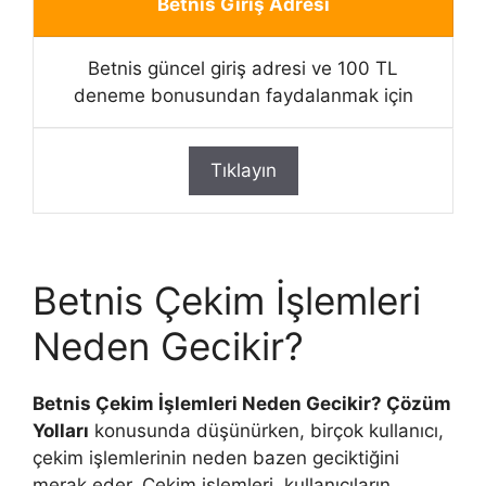
Betnis Giriş Adresi
Betnis güncel giriş adresi ve 100 TL
deneme bonusundan faydalanmak için
Tıklayın
Betnis Çekim İşlemleri
Neden Gecikir?
Betnis Çekim İşlemleri Neden Gecikir? Çözüm
Yolları
konusunda düşünürken, birçok kullanıcı,
çekim işlemlerinin neden bazen geciktiğini
merak eder. Çekim işlemleri, kullanıcıların