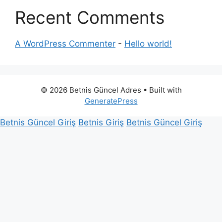
Recent Comments
A WordPress Commenter
-
Hello world!
© 2026 Betnis Güncel Adres
• Built with
GeneratePress
Betnis Güncel Giriş
Betnis Giriş
Betnis Güncel Giriş