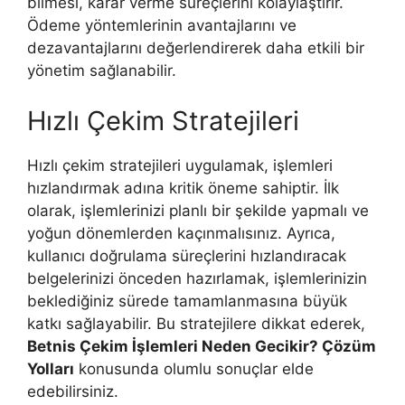
bilmesi, karar verme süreçlerini kolaylaştırır.
Ödeme yöntemlerinin avantajlarını ve
dezavantajlarını değerlendirerek daha etkili bir
yönetim sağlanabilir.
Hızlı Çekim Stratejileri
Hızlı çekim stratejileri uygulamak, işlemleri
hızlandırmak adına kritik öneme sahiptir. İlk
olarak, işlemlerinizi planlı bir şekilde yapmalı ve
yoğun dönemlerden kaçınmalısınız. Ayrıca,
kullanıcı doğrulama süreçlerini hızlandıracak
belgelerinizi önceden hazırlamak, işlemlerinizin
beklediğiniz sürede tamamlanmasına büyük
katkı sağlayabilir. Bu stratejilere dikkat ederek,
Betnis Çekim İşlemleri Neden Gecikir? Çözüm
Yolları
konusunda olumlu sonuçlar elde
edebilirsiniz.