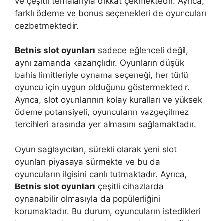
ve çeşitli temalarıyla dikkat çekmektedir. Ayrıca,
farklı ödeme ve bonus seçenekleri de oyuncuları
cezbetmektedir.
Betnis slot oyunları
sadece eğlenceli değil,
aynı zamanda kazançlıdır. Oyunların düşük
bahis limitleriyle oynama seçeneği, her türlü
oyuncu için uygun olduğunu göstermektedir.
Ayrıca, slot oyunlarının kolay kuralları ve yüksek
ödeme potansiyeli, oyuncuların vazgeçilmez
tercihleri arasında yer almasını sağlamaktadır.
Oyun sağlayıcıları, sürekli olarak yeni slot
oyunları piyasaya sürmekte ve bu da
oyuncuların ilgisini canlı tutmaktadır. Ayrıca,
Betnis slot oyunları
çeşitli cihazlarda
oynanabilir olmasıyla da popülerliğini
korumaktadır. Bu durum, oyuncuların istedikleri