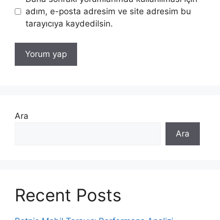
adım, e-posta adresim ve site adresim bu
tarayıcıya kaydedilsin.
Ara
Ara
Recent Posts