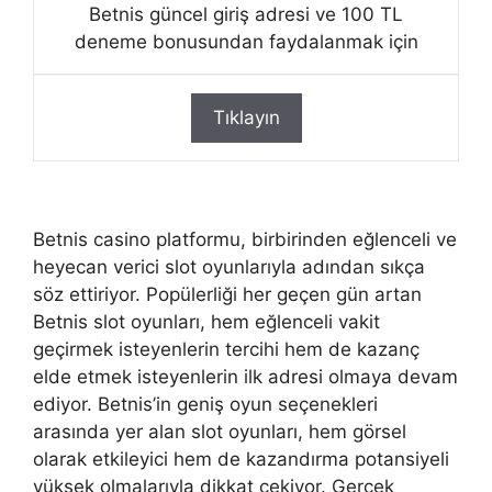
Betnis güncel giriş adresi ve 100 TL
deneme bonusundan faydalanmak için
Tıklayın
Betnis casino platformu, birbirinden eğlenceli ve
heyecan verici slot oyunlarıyla adından sıkça
söz ettiriyor. Popülerliği her geçen gün artan
Betnis slot oyunları, hem eğlenceli vakit
geçirmek isteyenlerin tercihi hem de kazanç
elde etmek isteyenlerin ilk adresi olmaya devam
ediyor. Betnis’in geniş oyun seçenekleri
arasında yer alan slot oyunları, hem görsel
olarak etkileyici hem de kazandırma potansiyeli
yüksek olmalarıyla dikkat çekiyor. Gerçek