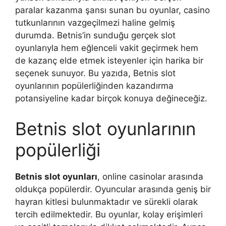
paralar kazanma şansı sunan bu oyunlar, casino
tutkunlarının vazgeçilmezi haline gelmiş
durumda. Betnis’in sunduğu gerçek slot
oyunlarıyla hem eğlenceli vakit geçirmek hem
de kazanç elde etmek isteyenler için harika bir
seçenek sunuyor. Bu yazıda, Betnis slot
oyunlarının popülerliğinden kazandırma
potansiyeline kadar birçok konuya değineceğiz.
Betnis slot oyunlarının
popülerliği
Betnis slot oyunları
, online casinolar arasında
oldukça popülerdir. Oyuncular arasında geniş bir
hayran kitlesi bulunmaktadır ve sürekli olarak
tercih edilmektedir. Bu oyunlar, kolay erişimleri