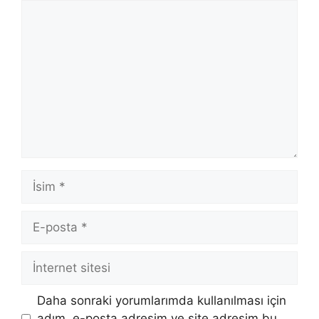
Yorum
İsim
E-
posta
İnternet
sitesi
Daha sonraki yorumlarımda kullanılması için
adım, e-posta adresim ve site adresim bu