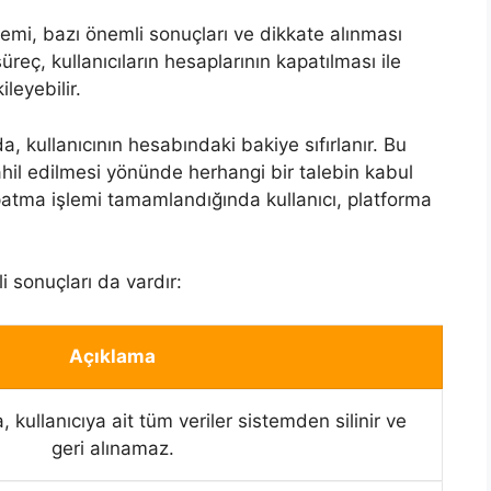
lemi, bazı önemli sonuçları ve dikkate alınması
reç, kullanıcıların hesaplarının kapatılması ile
leyebilir.
, kullanıcının hesabındaki bakiye sıfırlanır. Bu
hil edilmesi yönünde herhangi bir talebin kabul
patma işlemi tamamlandığında kullanıcı, platforma
 sonuçları da vardır:
Açıklama
 kullanıcıya ait tüm veriler sistemden silinir ve
geri alınamaz.