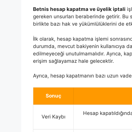
Betnis hesap kapatma ve üyelik iptali
iş
gereken unsurları beraberinde getirir. Bu sü
birlikte bazı hak ve yükümlülüklerini de etki
İlk olarak, hesap kapatma işlemi sonrasında
durumda, mevcut bakiyenin kullanıcıya da
edilmeyeceği unutulmamalıdır. Ayrıca, ka
erişim sağlayamaz hale gelecektir.
Ayrıca, hesap kapatmanın bazı uzun vadeli
Sonuç
Hesap kapatıldığında,
Veri Kaybı