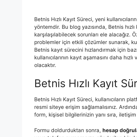
Betnis Hızlı Kayıt Süreci, yeni kullanıcılar
yöntemdir. Bu blog yazısında, Betnis hızlı k
karşılaşılabilecek sorunları ele alacağız. Ö
problemler için etkili çözümler sunarak, ku
Betnis kayıt sürecini hızlandırmak için bazı
kullanıcılarının kayıt aşamasını daha hızl
olacaktır.
Betnis Hızlı Kayıt Sü
Betnis Hızlı Kayıt Süreci, kullanıcıların pl
resmi siteye erişim sağlamalısınız. Ardın
form, kişisel bilgilerinizin yanı sıra, iletişi
Formu doldurduktan sonra,
hesap doğru