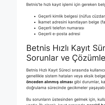
Betnis’te hızlı kayıt işlemi için gereken bel
Geçerli kimlik belgesi (nüfus cüzdan
İkamet adresini kanıtlayan belge (f
Geçerli telefon numarası
Geçerli e-posta adresi
Betnis Hızlı Kayıt Sü
Sorunlar ve Çözümle
Betnis Hızlı Kayıt Süreci sırasında kullanıcıl
genellikle sistem hataları veya eksik belg
önceden alınmış olması
gibi durumlar, kay
doğrulama sürecinde gecikmeler yaşayabilir
Bu sorunların üstesinden gelmek için, kull