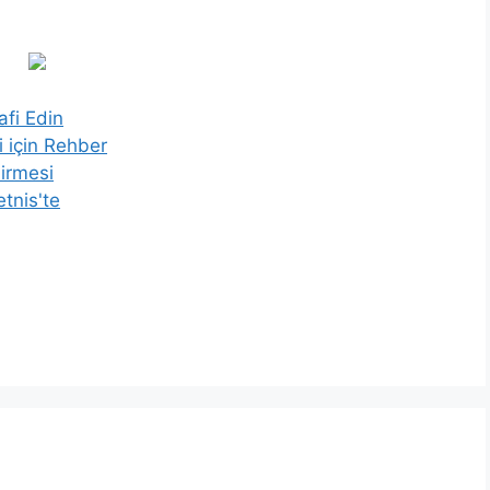
afi Edin
i için Rehber
irmesi
etnis'te