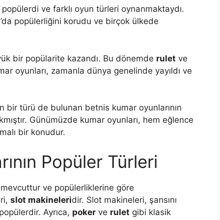
popülerdi ve farklı oyun türleri oynanmaktaydı.
da popülerliğini korudu ve birçok ülkede
üyük bir popülarite kazandı. Bu dönemde
rulet
ve
Kumar oyunları, zamanla dünya genelinde yayıldı ve
 bir türü de bulunan betnis kumar oyunlarının
bırakmıştır. Günümüzde kumar oyunları, hem eğlence
şmalı bir konudur.
ının Popüler Türleri
e mevcuttur ve popülerliklerine göre
ri,
slot makineleri
dir. Slot makineleri, şansını
opülerdir. Ayrıca,
poker
ve
rulet
gibi klasik