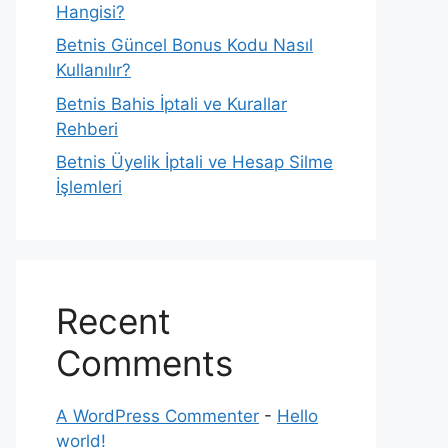
Hangisi?
Betnis Güncel Bonus Kodu Nasıl
Kullanılır?
Betnis Bahis İptali ve Kurallar
Rehberi
Betnis Üyelik İptali ve Hesap Silme
İşlemleri
Recent
Comments
A WordPress Commenter
-
Hello
world!