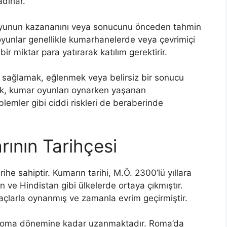
dırlar.
r oyunun kazananını veya sonucunu önceden tahmin
oyunlar genellikle kumarhanelerde veya çevrimiçi
bir miktar para yatırarak katılım gerektirir.
ç sağlamak, eğlenmek veya belirsiz bir sonucu
k, kumar oyunları oynarken yaşanan
blemler gibi ciddi riskleri de beraberinde
ının Tarihçesi
rihe sahiptir. Kumarın tarihi, M.Ö. 2300’lü yıllara
n ve Hindistan gibi ülkelerde ortaya çıkmıştır.
amaçlarla oynanmış ve zamanla evrim geçirmiştir.
ik Roma dönemine kadar uzanmaktadır. Roma’da