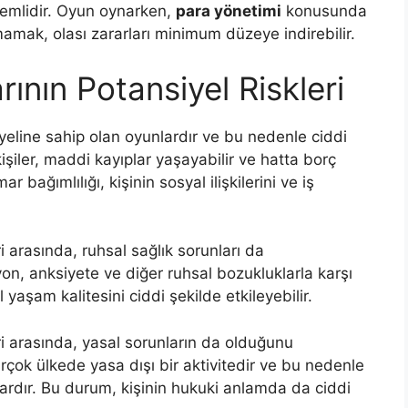
emlidir. Oyun oynarken,
para yönetimi
konusunda
amak, olası zararları minimum düzeye indirebilir.
ının Potansiyel Riskleri
iyeline sahip olan oyunlardır ve bu nedenle ciddi
işiler, maddi kayıplar yaşayabilir ve hatta borç
bağımlılığı, kişinin sosyal ilişkilerini ve iş
i arasında, ruhsal sağlık sorunları da
on, anksiyete ve diğer ruhsal bozukluklarla karşı
 yaşam kalitesini ciddi şekilde etkileyebilir.
ri arasında, yasal sorunların da olduğunu
ok ülkede yasa dışı bir aktivitedir ve bu nedenle
 vardır. Bu durum, kişinin hukuki anlamda da ciddi