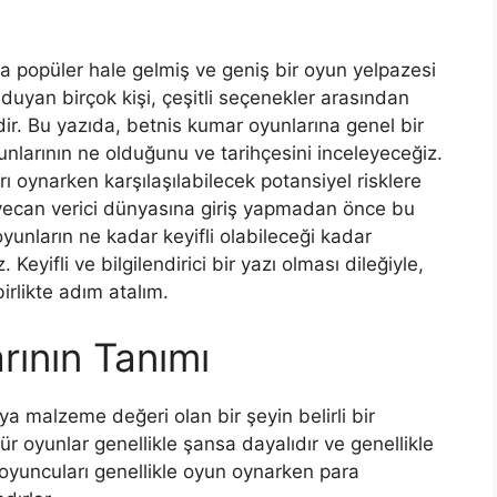
 popüler hale gelmiş ve geniş bir oyun yelpazesi
 duyan birçok kişi, çeşitli seçenekler arasından
dir. Bu yazıda, betnis kumar oyunlarına genel bir
nlarının ne olduğunu ve tarihçesini inceleyeceğiz.
ı oynarken karşılaşılabilecek potansiyel risklere
yecan verici dünyasına giriş yapmadan önce bu
oyunların ne kadar keyifli olabileceği kadar
Keyifli ve bilgilendirici bir yazı olması dileğiyle,
rlikte adım atalım.
rının Tanımı
eya malzeme değeri olan bir şeyin belirli bir
ür oyunlar genellikle şansa dayalıdır ve genellikle
 oyuncuları genellikle oyun oynarken para