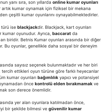
nun yanı sıra, son yıllarda
online kumar oyunları
r artık kumar oynamak için fiziksel bir mekana
en çeşitli kumar oyunlarını oynayabilmektedirler.
 türü ise
blackjack
dir. Blackjack, kart oyunları
ir kumar oyunudur. Ayrıca,
baccarat
da
 biridir. Betnis Kumar oyunları arasında bir diğer
r. Bu oyunlar, genellikle daha sosyal bir deneyim
rasında sayısız seçenek bulunmaktadır ve her biri
tercih ettikleri oyun türüne göre farklı heyecanlar
 tüm kumar oyunları
bağımlılık
yapıcı ve potansiyel
r oynamadan önce
kontrolü elden bırakmamak
ve
ak son derece önemlidir.
arasında yer alan oyunlara katılmadan önce,
iyi bir şekilde bilmesi ve
güvenilir kumar