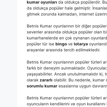
kumar oyunları
da oldukça popülerdir. Bu
da oldukça popüler hale gelmiştir. İnsanla
gitmek zorunda kalmadan, internet üzerind
Betnis Kumar oyunlarının bir diğer popüler
sevenler arasında oldukça popüler olan b
kumarhanelerde en çok oynanan oyunlardan
popüler tür ise
bingo
ve
lotarya
oyunlarıdı
arayanlar arasında tercih edilmektedir.
Betnis Kumar oyunlarının popüler türleri a
farklı bir deneyim sunmaktadır. Oyuncular, 
yaşayabilirler. Ancak unutulmamalıdır ki,
olarak
zararlı
olabilir. Bu nedenle, kuma
sorumlu kumar
esaslarına uygun davranm
Betnis Kumar oyunlarının popüler türleri 
oyuncuların kendilerini ve oyun kurallarını 