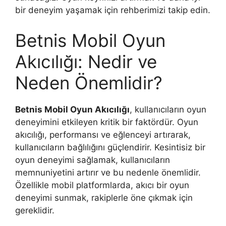
bir deneyim yaşamak için rehberimizi takip edin.
Betnis Mobil Oyun
Akıcılığı: Nedir ve
Neden Önemlidir?
Betnis Mobil Oyun Akıcılığı
, kullanıcıların oyun
deneyimini etkileyen kritik bir faktördür. Oyun
akıcılığı, performansı ve eğlenceyi artırarak,
kullanıcıların bağlılığını güçlendirir. Kesintisiz bir
oyun deneyimi sağlamak, kullanıcıların
memnuniyetini artırır ve bu nedenle önemlidir.
Özellikle mobil platformlarda, akıcı bir oyun
deneyimi sunmak, rakiplerle öne çıkmak için
gereklidir.