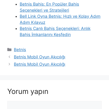
Betnis Bahis: En Popüler Bahis
Seçenekleri ve Stratejileri
Bell Link Oyna Betnis: Hızlı ve Kolay Adım
Adım Kılavuz
Betnis Canlı Bahis Seçenekleri: Anlık
Bahis İmkanlarını Keşfedin
Kategoriler
Betnis
Betnis Mobil Oyun Akıcılığı
Betnis Mobil Oyun Akıcılığı
Yorum yapın
Yorum