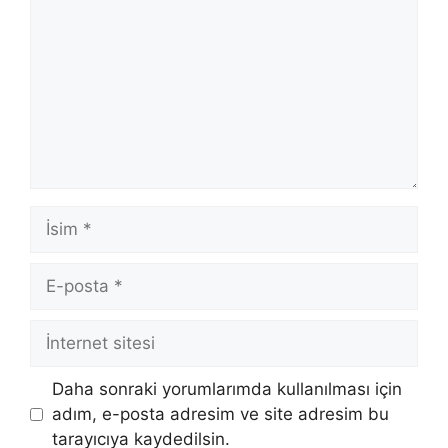
İsim
E-
posta
İnternet
sitesi
Daha sonraki yorumlarımda kullanılması için
adım, e-posta adresim ve site adresim bu
tarayıcıya kaydedilsin.