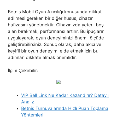
Betnis Mobil Oyun Akıcılığı konusunda dikkat
edilmesi gereken bir diğer husus, cihazın
hafızasını yönetmektir. Cihazınızda yeterli boş
alan bırakmak, performansı artırır. Bu ipuçlarını
uygulayarak, oyun deneyiminizi önemli ölçüde
geliştirebilirsiniz. Sonuç olarak, daha akıcı ve
keyifli bir oyun deneyimi elde etmek için bu
adımları dikkate almak önemlidir.
İlgini Çekebilir:
VIP Bell Link Ne Kadar Kazandırır? Detaylı
Analiz
Betnis Turnuvalarında Hızlı Puan Toplama
Yöntemleri