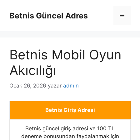
İçeriğe
atla
Betnis Güncel Adres
Menü
Betnis Mobil Oyun
Akıcılığı
Ocak 26, 2026
yazar
admin
Betnis Giriş Adresi
Betnis güncel giriş adresi ve 100 TL
deneme bonusundan faydalanmak için