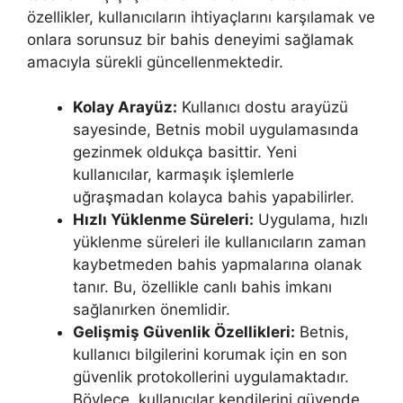
özellikler, kullanıcıların ihtiyaçlarını karşılamak ve
onlara sorunsuz bir bahis deneyimi sağlamak
amacıyla sürekli güncellenmektedir.
Kolay Arayüz:
Kullanıcı dostu arayüzü
sayesinde, Betnis mobil uygulamasında
gezinmek oldukça basittir. Yeni
kullanıcılar, karmaşık işlemlerle
uğraşmadan kolayca bahis yapabilirler.
Hızlı Yüklenme Süreleri:
Uygulama, hızlı
yüklenme süreleri ile kullanıcıların zaman
kaybetmeden bahis yapmalarına olanak
tanır. Bu, özellikle canlı bahis imkanı
sağlanırken önemlidir.
Gelişmiş Güvenlik Özellikleri:
Betnis,
kullanıcı bilgilerini korumak için en son
güvenlik protokollerini uygulamaktadır.
Böylece, kullanıcılar kendilerini güvende