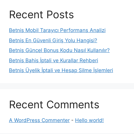
Recent Posts
Betnis Mobil Tarayıcı Performans Analizi
Betnis En Güvenli Giriş Yolu Hangisi?
Betnis Güncel Bonus Kodu Nasıl Kullanılır?
Betnis Bahis İptali ve Kurallar Rehberi
Betnis Üyelik İptali ve Hesap Silme İşlemleri
Recent Comments
A WordPress Commenter
-
Hello world!