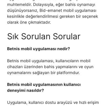
muhtemeldir. Dolayısıyla, eğer bahis oynamayı
düşünüyorsanız, Bid-emanet mobil uygulaması
kesinlikle değerlendirilmesi gereken bir seçenek
olarak öne çıkmaktadır.
Sık Sorulan Sorular
Betnis mobil uygulaması nedir?
Betnis mobil uygulaması, kullanıcıların mobil
cihazları üzerinden bahis yapmalarını ve oyun
oynamalarını sağlayan bir platformdur.
Betnis mobil uygulamasının kullanıcı
deneyimi nasıldır?
Uygulama, kullanıcı dostu arayüzü ve hızlı erişim