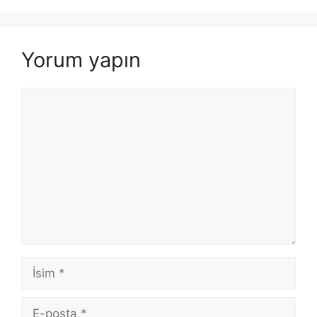
Yorum yapın
Yorum
İsim
E-