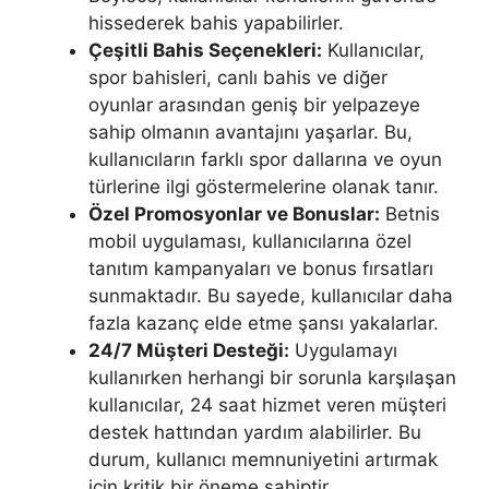
hissederek bahis yapabilirler.
Çeşitli Bahis Seçenekleri:
Kullanıcılar,
spor bahisleri, canlı bahis ve diğer
oyunlar arasından geniş bir yelpazeye
sahip olmanın avantajını yaşarlar. Bu,
kullanıcıların farklı spor dallarına ve oyun
türlerine ilgi göstermelerine olanak tanır.
Özel Promosyonlar ve Bonuslar:
Betnis
mobil uygulaması, kullanıcılarına özel
tanıtım kampanyaları ve bonus fırsatları
sunmaktadır. Bu sayede, kullanıcılar daha
fazla kazanç elde etme şansı yakalarlar.
24/7 Müşteri Desteği:
Uygulamayı
kullanırken herhangi bir sorunla karşılaşan
kullanıcılar, 24 saat hizmet veren müşteri
destek hattından yardım alabilirler. Bu
durum, kullanıcı memnuniyetini artırmak
için kritik bir öneme sahiptir.