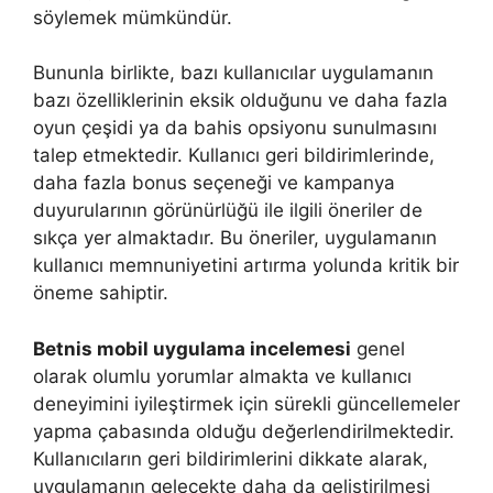
söylemek mümkündür.
Bununla birlikte, bazı kullanıcılar uygulamanın
bazı özelliklerinin eksik olduğunu ve daha fazla
oyun çeşidi ya da bahis opsiyonu sunulmasını
talep etmektedir. Kullanıcı geri bildirimlerinde,
daha fazla bonus seçeneği ve kampanya
duyurularının görünürlüğü ile ilgili öneriler de
sıkça yer almaktadır. Bu öneriler, uygulamanın
kullanıcı memnuniyetini artırma yolunda kritik bir
öneme sahiptir.
Betnis mobil uygulama incelemesi
genel
olarak olumlu yorumlar almakta ve kullanıcı
deneyimini iyileştirmek için sürekli güncellemeler
yapma çabasında olduğu değerlendirilmektedir.
Kullanıcıların geri bildirimlerini dikkate alarak,
uygulamanın gelecekte daha da geliştirilmesi