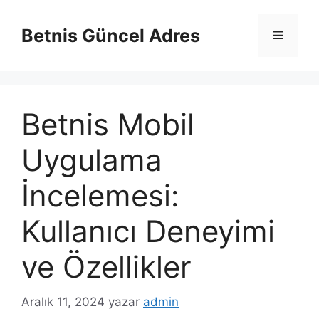
İçeriğe
atla
Betnis Güncel Adres
Menü
Betnis Mobil
Uygulama
İncelemesi:
Kullanıcı Deneyimi
ve Özellikler
Aralık 11, 2024
yazar
admin