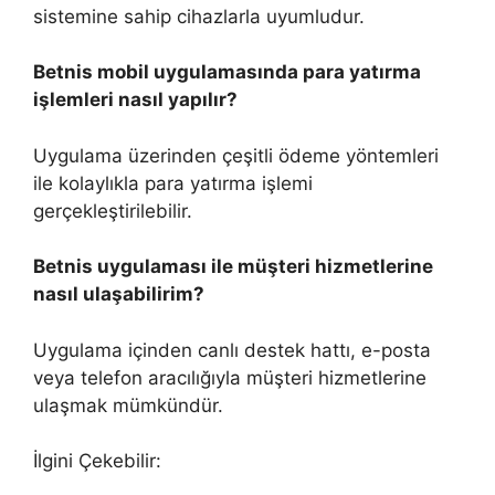
sistemine sahip cihazlarla uyumludur.
Betnis mobil uygulamasında para yatırma
işlemleri nasıl yapılır?
Uygulama üzerinden çeşitli ödeme yöntemleri
ile kolaylıkla para yatırma işlemi
gerçekleştirilebilir.
Betnis uygulaması ile müşteri hizmetlerine
nasıl ulaşabilirim?
Uygulama içinden canlı destek hattı, e-posta
veya telefon aracılığıyla müşteri hizmetlerine
ulaşmak mümkündür.
İlgini Çekebilir: