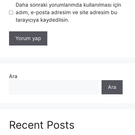
Daha sonraki yorumlarımda kullanılması için
adım, e-posta adresim ve site adresim bu
tarayıcıya kaydedilsin.
Ara
Ara
Recent Posts