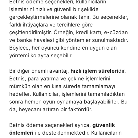
Betnis ödeme seçenekleri, kullanıcıların
işlemlerini hızlı ve güvenli bir şekilde
gerçekleştirmelerine olanak tanır. Bu seçenekler,
farklı ihtiyaçlara ve tercihlere göre
çeşitlendirilmiştir. Örneğin, kredi kartı, e-cüzdan
ve banka havalesi gibi yöntemler sunulmaktadır.
Böylece, her oyuncu kendine en uygun olan
yöntemi kolayca seçebilir.
Bir diğer önemli avantaj,
hızlı işlem süreleri
dir.
Betnis, para yatırma ve çekme işlemlerini
mümkün olan en kısa sürede tamamlamayı
hedefler. Kullanıcılar, işlemlerini tamamladıktan
sonra hemen oyun oynamaya başlayabilirler. Bu
da, heyecanı artıran bir faktördür.
Betnis ödeme seçenekleri ayrıca,
güvenlik
önlemleri
ile desteklenmektedir. Kullanıcıların