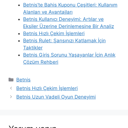
Betnis’te Bahis Kuponu Çeşitleri: Kullanım
Alanları ve Avantajları
Betnis Kullanıcı Deneyimi: Artılar ve
Eksiler Üzerine Derinlemesine Bir Analiz
Betnis Hızlı Çekim İşlemleri
Betnis Rulet: Şansınızı Katlamak İçin
Taktikler
Betnis Giriş Sorunu Yaşayanlar İçin Anlık
Çözüm Rehberi
Kategoriler
Betnis
Betnis Hızlı Çekim İşlemleri
Betnis Uzun Vadeli Oyun Deneyimi