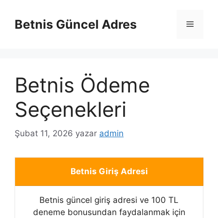
İçeriğe
atla
Betnis Güncel Adres
Menü
Betnis Ödeme
Seçenekleri
Şubat 11, 2026
yazar
admin
Betnis Giriş Adresi
Betnis güncel giriş adresi ve 100 TL
deneme bonusundan faydalanmak için