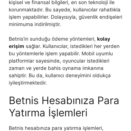
kişisel ve finansal bilgileri, en son teknoloji ile
korunmaktadır. Bu sayede, kullanıcılar rahatlıkla
işlem yapabilirler. Dolayısıyla, güvenlik endişeleri
minimuma indirilmiştir.
Betnis’in sunduğu ödeme yöntemleri,
kolay
erişim
sağlar. Kullanıcılar, istedikleri her yerden
bu yöntemlerle işlem yapabilir. Mobil uyumlu
platformlar sayesinde, oyuncular istedikleri
zaman ve yerde bahis oynama imkanına
sahiptir. Bu da, kullanıcı deneyimini oldukça
iyileştirmektedir.
Betnis Hesabınıza Para
Yatırma İşlemleri
Betnis hesabınıza para yatırma işlemleri,