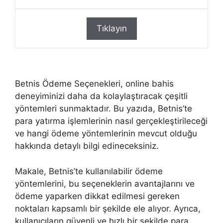
Tıklayın
Betnis Ödeme Seçenekleri, online bahis
deneyiminizi daha da kolaylaştıracak çeşitli
yöntemleri sunmaktadır. Bu yazıda, Betnis’te
para yatırma işlemlerinin nasıl gerçekleştirileceği
ve hangi ödeme yöntemlerinin mevcut olduğu
hakkında detaylı bilgi edineceksiniz.
Makale, Betnis’te kullanılabilir ödeme
yöntemlerini, bu seçeneklerin avantajlarını ve
ödeme yaparken dikkat edilmesi gereken
noktaları kapsamlı bir şekilde ele alıyor. Ayrıca,
kullanıcıların güvenli ve hızlı bir şekilde para