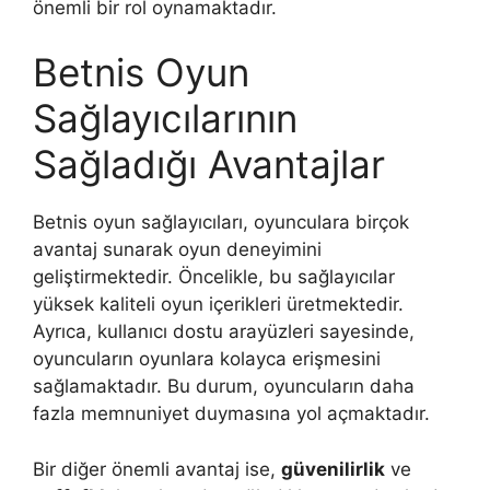
önemli bir rol oynamaktadır.
Betnis Oyun
Sağlayıcılarının
Sağladığı Avantajlar
Betnis oyun sağlayıcıları, oyunculara birçok
avantaj sunarak oyun deneyimini
geliştirmektedir. Öncelikle, bu sağlayıcılar
yüksek kaliteli oyun içerikleri üretmektedir.
Ayrıca, kullanıcı dostu arayüzleri sayesinde,
oyuncuların oyunlara kolayca erişmesini
sağlamaktadır. Bu durum, oyuncuların daha
fazla memnuniyet duymasına yol açmaktadır.
Bir diğer önemli avantaj ise,
güvenilirlik
ve