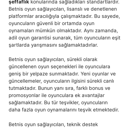
şeffaflık
konularında sağladıkları standartlardır.
Betnis oyun sağlayıcıları, lisanslı ve denetlenen
platformlar aracılığıyla çalışmaktadır. Bu sayede,
oyuncuların güvenli bir ortamda oyun
oynamaları mümkün olmaktadır. Aynı zamanda,
adil oyun garantisi sunarak, tüm oyuncuların eşit
şartlarda yarışmasını sağlamaktadırlar.
Betnis oyun sağlayıcıları, sürekli olarak
güncellenen oyun seçenekleri ile oyunculara
geniş bir yelpaze sunmaktadır. Yeni oyunlar ve
güncellemeler, oyuncuların ilgisini sürekli canlı
tutmaktadır. Bunun yanı sıra, farklı bonus ve
promosyonlar ile oyunculara ek avantajlar
sağlamaktadır. Bu tür teşvikler, oyuncuların
daha fazla oyun oynamalarını teşvik etmektedir.
Betnis oyun sağlayıcıları, teknik destek