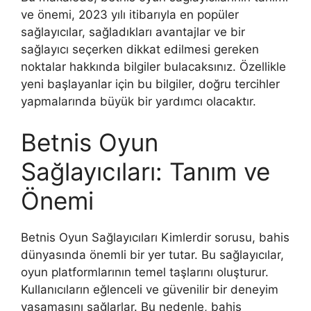
ve önemi, 2023 yılı itibarıyla en popüler
sağlayıcılar, sağladıkları avantajlar ve bir
sağlayıcı seçerken dikkat edilmesi gereken
noktalar hakkında bilgiler bulacaksınız. Özellikle
yeni başlayanlar için bu bilgiler, doğru tercihler
yapmalarında büyük bir yardımcı olacaktır.
Betnis Oyun
Sağlayıcıları: Tanım ve
Önemi
Betnis Oyun Sağlayıcıları Kimlerdir sorusu, bahis
dünyasında önemli bir yer tutar. Bu sağlayıcılar,
oyun platformlarının temel taşlarını oluşturur.
Kullanıcıların eğlenceli ve güvenilir bir deneyim
yaşamasını sağlarlar. Bu nedenle, bahis