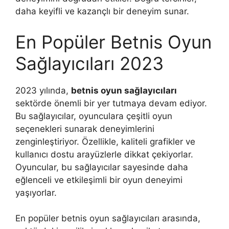
daha keyifli ve kazançlı bir deneyim sunar.
En Popüler Betnis Oyun
Sağlayıcıları 2023
2023 yılında,
betnis oyun sağlayıcıları
sektörde önemli bir yer tutmaya devam ediyor.
Bu sağlayıcılar, oyunculara çeşitli oyun
seçenekleri sunarak deneyimlerini
zenginleştiriyor. Özellikle, kaliteli grafikler ve
kullanıcı dostu arayüzlerle dikkat çekiyorlar.
Oyuncular, bu sağlayıcılar sayesinde daha
eğlenceli ve etkileşimli bir oyun deneyimi
yaşıyorlar.
En popüler betnis oyun sağlayıcıları arasında,