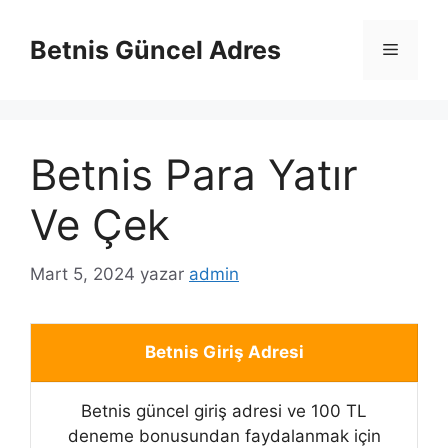
İçeriğe
atla
Betnis Güncel Adres
Menü
Betnis Para Yatır
Ve Çek
Mart 5, 2024
yazar
admin
Betnis Giriş Adresi
Betnis güncel giriş adresi ve 100 TL
deneme bonusundan faydalanmak için