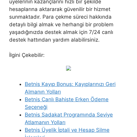
üyelerinin kazançlarını hızlı bir şekilde
hesaplarına aktararak güvenilir bir hizmet
sunmaktadır. Para çekme süreci hakkında
detaylı bilgi almak ve herhangi bir problem
yaşadığınızda destek almak için 7/24 canlı
destek hattından yardım alabilirsiniz.
İlgini Çekebilir:
Betnis Kayıp Bonus: Kayıplarınızı Geri
Almanın Yolları
Betnis Canlı Bahiste Erken Ödeme
Seçeneği
Betnis Sadakat Programında Seviye
Atlamanın Yolları
Betnis Üyelik İptali ve Hesap Silme