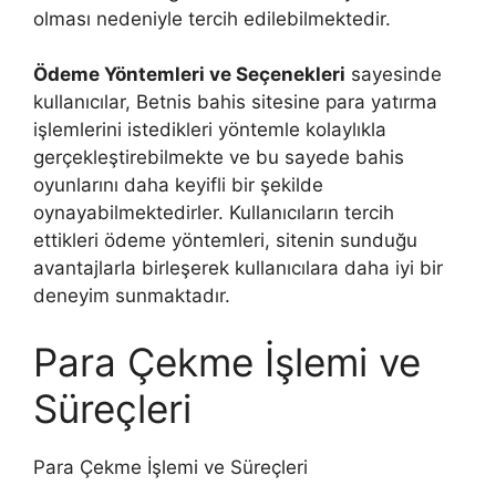
olması nedeniyle tercih edilebilmektedir.
Ödeme Yöntemleri ve Seçenekleri
sayesinde
kullanıcılar, Betnis bahis sitesine para yatırma
işlemlerini istedikleri yöntemle kolaylıkla
gerçekleştirebilmekte ve bu sayede bahis
oyunlarını daha keyifli bir şekilde
oynayabilmektedirler. Kullanıcıların tercih
ettikleri ödeme yöntemleri, sitenin sunduğu
avantajlarla birleşerek kullanıcılara daha iyi bir
deneyim sunmaktadır.
Para Çekme İşlemi ve
Süreçleri
Para Çekme İşlemi ve Süreçleri