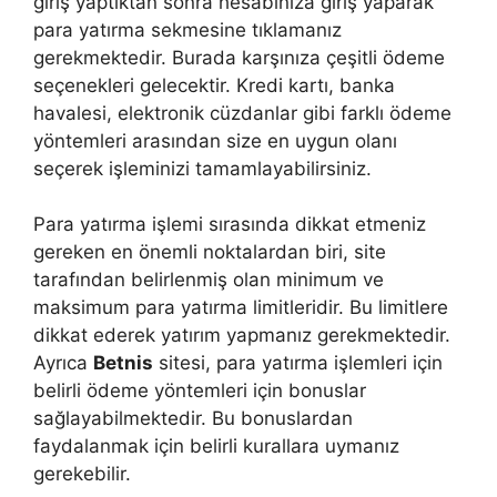
giriş yaptıktan sonra hesabınıza giriş yaparak
para yatırma sekmesine tıklamanız
gerekmektedir. Burada karşınıza çeşitli ödeme
seçenekleri gelecektir. Kredi kartı, banka
havalesi, elektronik cüzdanlar gibi farklı ödeme
yöntemleri arasından size en uygun olanı
seçerek işleminizi tamamlayabilirsiniz.
Para yatırma işlemi sırasında dikkat etmeniz
gereken en önemli noktalardan biri, site
tarafından belirlenmiş olan minimum ve
maksimum para yatırma limitleridir. Bu limitlere
dikkat ederek yatırım yapmanız gerekmektedir.
Ayrıca
Betnis
sitesi, para yatırma işlemleri için
belirli ödeme yöntemleri için bonuslar
sağlayabilmektedir. Bu bonuslardan
faydalanmak için belirli kurallara uymanız
gerekebilir.