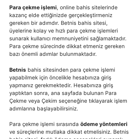
Para çekme işlemi
, online bahis sitelerinde
kazanç elde ettiğinizde gerçekleştirmeniz
gereken bir adımdır. Betnis bahis sitesi,
üyelerine kolay ve hızlı para çekme işlemleri
sunarak kullanıcı memnuniyetini sağlamaktadır.
Para çekme sürecinde dikkat etmeniz gereken
bazı önemli adımlar bulunmaktadır.
Betnis
bahis sitesinden para çekme işlemi
yapabilmek için öncelikle hesabınıza giriş
yapmanız gerekmektedir. Hesabınıza giriş
yaptıktan sonra, ana sayfada bulunan Para
Çekme veya Çekim seçeneğine tıklayarak işlem
adımlarına başlayabilirsiniz.
Para çekme işlemi sırasında
ödeme yöntemleri
ve süreçlerine mutlaka dikkat etmelisiniz. Betnis