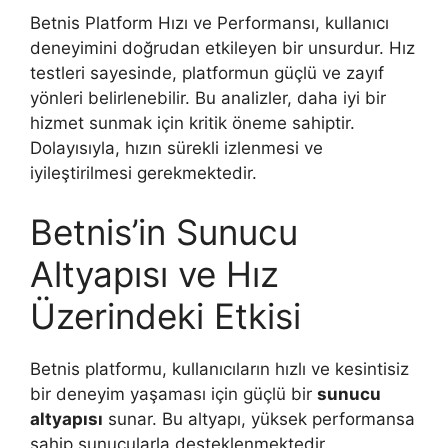
Betnis Platform Hızı ve Performansı, kullanıcı
deneyimini doğrudan etkileyen bir unsurdur. Hız
testleri sayesinde, platformun güçlü ve zayıf
yönleri belirlenebilir. Bu analizler, daha iyi bir
hizmet sunmak için kritik öneme sahiptir.
Dolayısıyla, hızın sürekli izlenmesi ve
iyileştirilmesi gerekmektedir.
Betnis’in Sunucu
Altyapısı ve Hız
Üzerindeki Etkisi
Betnis platformu, kullanıcıların hızlı ve kesintisiz
bir deneyim yaşaması için güçlü bir
sunucu
altyapısı
sunar. Bu altyapı, yüksek performansa
sahip sunucularla desteklenmektedir.