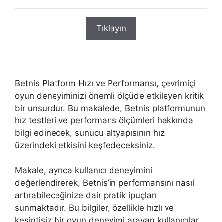
Tıklayın
Betnis Platform Hızı ve Performansı, çevrimiçi
oyun deneyiminizi önemli ölçüde etkileyen kritik
bir unsurdur. Bu makalede, Betnis platformunun
hız testleri ve performans ölçümleri hakkında
bilgi edinecek, sunucu altyapısının hız
üzerindeki etkisini keşfedeceksiniz.
Makale, ayrıca kullanıcı deneyimini
değerlendirerek, Betnis’in performansını nasıl
artırabileceğinize dair pratik ipuçları
sunmaktadır. Bu bilgiler, özellikle hızlı ve
kesintisiz bir oyun deneyimi arayan kullanıcılar