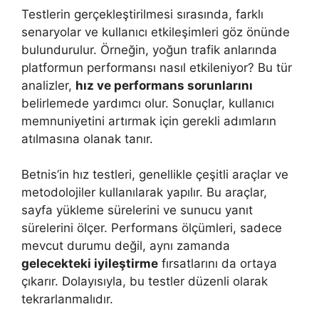
Testlerin gerçekleştirilmesi sırasında, farklı
senaryolar ve kullanıcı etkileşimleri göz önünde
bulundurulur. Örneğin, yoğun trafik anlarında
platformun performansı nasıl etkileniyor? Bu tür
analizler,
hız ve performans sorunlarını
belirlemede yardımcı olur. Sonuçlar, kullanıcı
memnuniyetini artırmak için gerekli adımların
atılmasına olanak tanır.
Betnis’in hız testleri, genellikle çeşitli araçlar ve
metodolojiler kullanılarak yapılır. Bu araçlar,
sayfa yükleme sürelerini ve sunucu yanıt
sürelerini ölçer. Performans ölçümleri, sadece
mevcut durumu değil, aynı zamanda
gelecekteki iyileştirme
fırsatlarını da ortaya
çıkarır. Dolayısıyla, bu testler düzenli olarak
tekrarlanmalıdır.