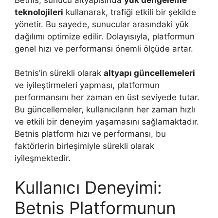
teknolojileri
kullanarak, trafiği etkili bir şekilde
yönetir. Bu sayede, sunucular arasındaki yük
dağılımı optimize edilir. Dolayısıyla, platformun
genel hızı ve performansı önemli ölçüde artar.
Betnis’in sürekli olarak
altyapı güncellemeleri
ve iyileştirmeleri yapması, platformun
performansını her zaman en üst seviyede tutar.
Bu güncellemeler, kullanıcıların her zaman hızlı
ve etkili bir deneyim yaşamasını sağlamaktadır.
Betnis platform hızı ve performansı, bu
faktörlerin birleşimiyle sürekli olarak
iyileşmektedir.
Kullanıcı Deneyimi:
Betnis Platformunun