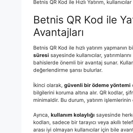
Betnis QR Kod ile Hızlı Yatırım, kullanıcılar
Betnis QR Kod ile Y
Avantajları
Betnis QR Kod ile hızlı yatırım yapmanın b
süresi
sayesinde kullanıcılar, yatırımlarını 
bahislerde önemli bir avantaj sunar. Kullan
değerlendirme şansı bulurlar.
İkinci olarak,
güvenli bir ödeme yöntemi
o
bilgilerini koruma altına alır. QR kodlar, şif
minimaldir. Bu durum, yatırım işlemlerini
Ayrıca,
kullanım kolaylığı
sayesinde herkes
kodları, sadece bir tarayıcı veya akıllı telef
arası iyi olmayan kullanıcılar için bile avan