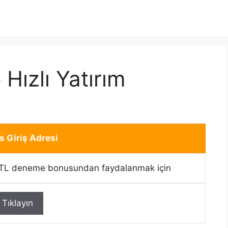
 Hızlı Yatırım
s Giriş Adresi
00 TL deneme bonusundan faydalanmak için
Tıklayın