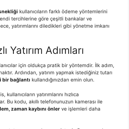
snekliği
kullanıcıların farklı ödeme yöntemlerini
kendi tercihlerine göre çeşitli bankalar ve
ce, yatırımlarını diledikleri gibi yönetme imkanı
lı Yatırım Adımları
anıcılar için oldukça pratik bir yöntemdir. İlk adım,
ktır. Ardından, yatırım yapmak istediğiniz tutarı
 bir bağlantı
kullandığınızdan emin olun.
kullanıcıların yatırımlarını hızlıca
ar. Bu kodu, akıllı telefonunuzun kamerası ile
şlem, zaman kaybını önler
ve işlemleri daha