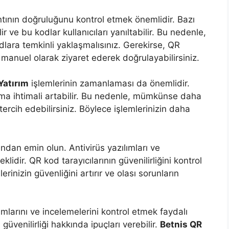
ının doğruluğunu kontrol etmek önemlidir. Bazı
 ve bu kodlar kullanıcıları yanıltabilir. Bu nedenle,
odlara temkinli yaklaşmalısınız. Gerekirse, QR
manuel olarak ziyaret ederek doğrulayabilirsiniz.
Yatırım
işlemlerinin zamanlaması da önemlidir.
ma ihtimali artabilir. Bu nedenle, mümkünse daha
ercih edebilirsiniz. Böylece işlemlerinizin daha
undan emin olun. Antivirüs yazılımları ve
lidir. QR kod tarayıcılarının güvenilirliğini kontrol
rinizin güvenliğini artırır ve olası sorunların
umlarını ve incelemelerini kontrol etmek faydalı
güvenilirliği hakkında ipuçları verebilir.
Betnis QR