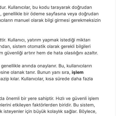
dur. Kullanıcılar, bu kodu tarayarak doğrudan
u, genellikle bir ödeme sayfasına veya doğrudan
nıcıların manuel olarak bilgi girmesi gerekmeksizin
ir. Kullanıcı, yatırım yapmak istediği miktarı
dan, sistem otomatik olarak gerekli bilgileri
güvenliği artırır hem de hata olasılığını azaltır.
genellikle anında onaylanır. Bu, kullanıcıların
mesine olanak tanır. Bunun yanı sıra,
işlem
ip kılar. Kullanıcılar, kısa sürede daha fazla
önemli bir yere sahiptir. Hızlı ve güvenli işlem
lerini etkileyen faktörlerden biridir. Bu sistem,
isteyenler için büyük kolaylık sağlar. Böylece,