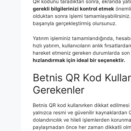
QR kodunu taradıktan sonra, ekranda yatır
gerekli bilgilerinizi kontrol etmek
önemli
olduktan sonra işlemi tamamlayabilirsiniz. 
başarıyla gerçekleştirmiş olursunuz.
Yatırım işleminiz tamamlandığında, hesabı
hızlı yatırım, kullanıcıların anlık fırsatlar
hareket etmeniz gereken durumlarda son d
hızlandırmak için ideal bir seçenektir.
Betnis QR Kod Kulla
Gerekenler
Betnis QR kod kullanırken dikkat edilmesi g
yalnızca resmi ve güvenilir kaynaklardan 
dolandırıcılık ve hileli işlemlerden korunmanı
paylaşmadan önce her zaman dikkatli olma