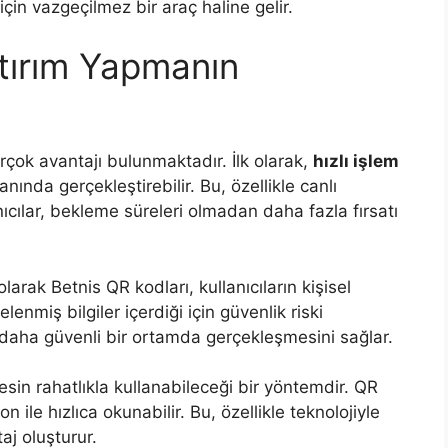
 için vazgeçilmez bir araç haline gelir.
atırım Yapmanın
irçok avantajı bulunmaktadır. İlk olarak,
hızlı işlem
anında gerçekleştirebilir. Bu, özellikle canlı
ıcılar, bekleme süreleri olmadan daha fazla fırsatı
larak Betnis QR kodları, kullanıcıların kişisel
relenmiş bilgiler içerdiği için güvenlik riski
n daha güvenli bir ortamda gerçekleşmesini sağlar.
in rahatlıkla kullanabileceği bir yöntemdir. QR
on ile hızlıca okunabilir. Bu, özellikle teknolojiyle
taj oluşturur.