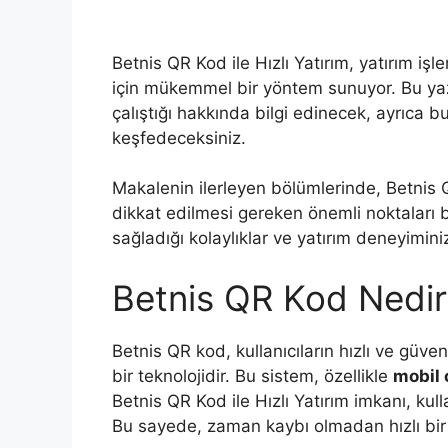
Betnis QR Kod ile Hızlı Yatırım, yatırım işle
için mükemmel bir yöntem sunuyor. Bu ya
çalıştığı hakkında bilgi edinecek, ayrıca b
keşfedeceksiniz.
Makalenin ilerleyen bölümlerinde, Betnis Q
dikkat edilmesi gereken önemli noktaları b
sağladığı kolaylıklar ve yatırım deneyimini
Betnis QR Kod Nedir 
Betnis QR kod, kullanıcıların hızlı ve güve
bir teknolojidir. Bu sistem, özellikle
mobil 
Betnis QR Kod ile Hızlı Yatırım imkanı, kull
Bu sayede, zaman kaybı olmadan hızlı bir ş