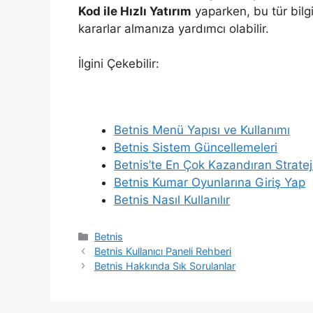
Kod ile Hızlı Yatırım
yaparken, bu tür bilg
kararlar almanıza yardımcı olabilir.
İlgini Çekebilir:
Betnis Menü Yapısı ve Kullanımı
Betnis Sistem Güncellemeleri
Betnis’te En Çok Kazandıran Stratejil
Betnis Kumar Oyunlarına Giriş Yap
Betnis Nasıl Kullanılır
Kategoriler
Betnis
Betnis Kullanıcı Paneli Rehberi
Betnis Hakkında Sık Sorulanlar