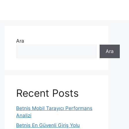
Ara
Ara
Recent Posts
Betnis Mobil Tarayıcı Performans
Analizi
Betnis En Güvenli Giriş Yolu