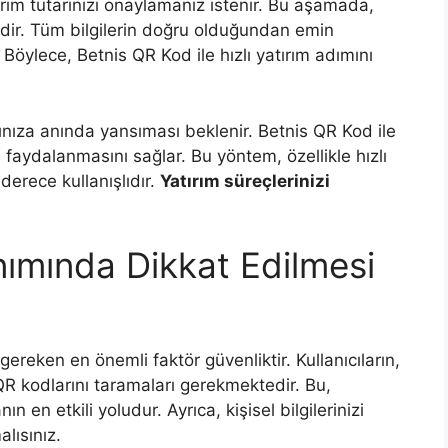
ım tutarınızı onaylamanız istenir. Bu aşamada,
dir. Tüm bilgilerin doğru olduğundan emin
Böylece, Betnis QR Kod ile hızlı yatırım adımını
nıza anında yansıması beklenir. Betnis QR Kod ile
dan faydalanmasını sağlar. Bu yöntem, özellikle hızlı
erece kullanışlıdır.
Yatırım süreçlerinizi
nımında Dikkat Edilmesi
ereken en önemli faktör güvenliktir. Kullanıcıların,
QR kodlarını taramaları gerekmektedir. Bu,
n en etkili yoludur. Ayrıca, kişisel bilgilerinizi
lısınız.