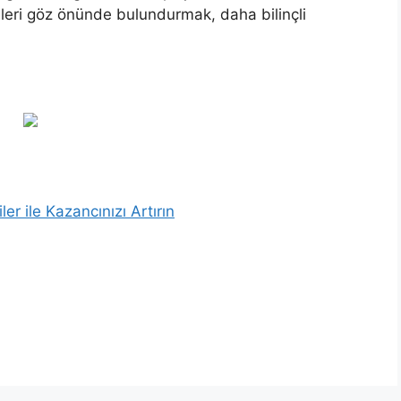
ileri göz önünde bulundurmak, daha bilinçli
er ile Kazancınızı Artırın