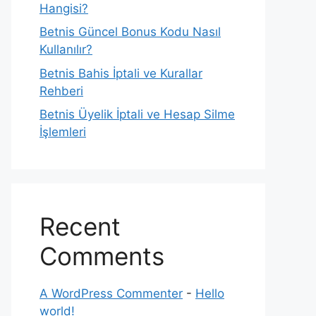
Hangisi?
Betnis Güncel Bonus Kodu Nasıl
Kullanılır?
Betnis Bahis İptali ve Kurallar
Rehberi
Betnis Üyelik İptali ve Hesap Silme
İşlemleri
Recent
Comments
A WordPress Commenter
-
Hello
world!