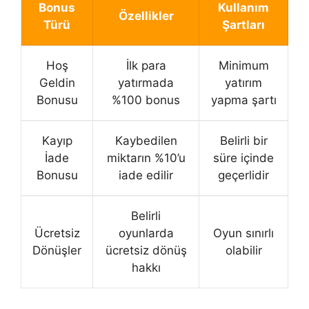
Bonus
Kullanım
Özellikler
Türü
Şartları
Hoş
İlk para
Minimum
Geldin
yatırmada
yatırım
Bonusu
%100 bonus
yapma şartı
Kayıp
Kaybedilen
Belirli bir
İade
miktarın %10’u
süre içinde
Bonusu
iade edilir
geçerlidir
Belirli
Ücretsiz
oyunlarda
Oyun sınırlı
Dönüşler
ücretsiz dönüş
olabilir
hakkı