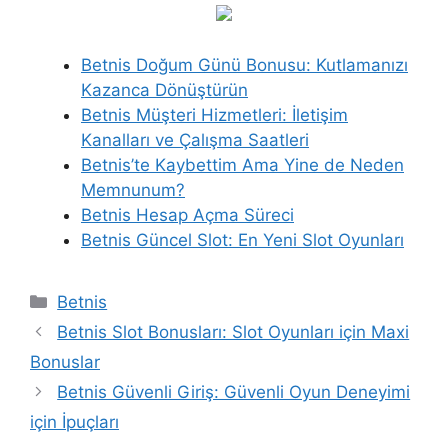
Betnis Doğum Günü Bonusu: Kutlamanızı
Kazanca Dönüştürün
Betnis Müşteri Hizmetleri: İletişim
Kanalları ve Çalışma Saatleri
Betnis’te Kaybettim Ama Yine de Neden
Memnunum?
Betnis Hesap Açma Süreci
Betnis Güncel Slot: En Yeni Slot Oyunları
Kategoriler
Betnis
Betnis Slot Bonusları: Slot Oyunları için Maxi
Bonuslar
Betnis Güvenli Giriş: Güvenli Oyun Deneyimi
için İpuçları