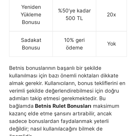
Yeniden
%50’ye kadar
Yükleme
20x
500 TL
Bonusu
Sadakat
10% geri
Yok
Bonusu
ödeme
Betnis bonuslarının başarılı bir şekilde
kullanılması için bazı önemli noktaları dikkate
almak gerekir. Kullanıcıların, bonus tekliflerini en
verimli şekilde değerlendirebilmesi için doğru
adımları takip etmesi gerekmektedir. Bu
bağlamda
Betnis Rulet Bonusları
maksimum
kazanç elde etme şansını artırabilir, ancak
sadece bonuslardan faydalanmak yeterli
değildir; nasıl kullanılacağını bilmek de