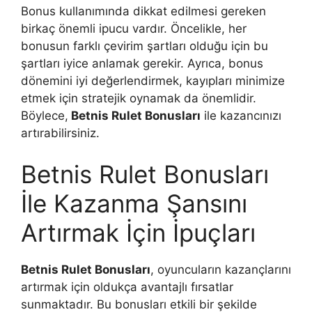
Bonus kullanımında dikkat edilmesi gereken
birkaç önemli ipucu vardır. Öncelikle, her
bonusun farklı çevirim şartları olduğu için bu
şartları iyice anlamak gerekir. Ayrıca, bonus
dönemini iyi değerlendirmek, kayıpları minimize
etmek için stratejik oynamak da önemlidir.
Böylece,
Betnis Rulet Bonusları
ile kazancınızı
artırabilirsiniz.
Betnis Rulet Bonusları
İle Kazanma Şansını
Artırmak İçin İpuçları
Betnis Rulet Bonusları
, oyuncuların kazançlarını
artırmak için oldukça avantajlı fırsatlar
sunmaktadır. Bu bonusları etkili bir şekilde