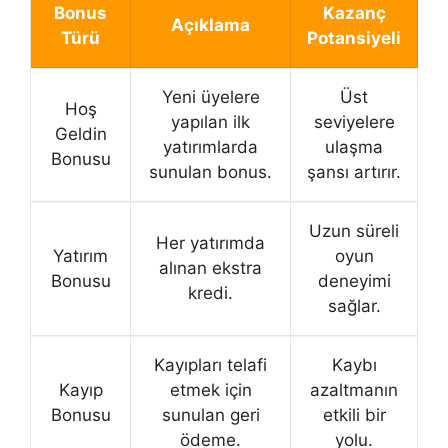
Bonus
Kazanç
Açıklama
Türü
Potansiyeli
Yeni üyelere
Üst
Hoş
yapılan ilk
seviyelere
Geldin
yatırımlarda
ulaşma
Bonusu
sunulan bonus.
şansı artırır.
Uzun süreli
Her yatırımda
Yatırım
oyun
alınan ekstra
Bonusu
deneyimi
kredi.
sağlar.
Kayıpları telafi
Kaybı
Kayıp
etmek için
azaltmanın
Bonusu
sunulan geri
etkili bir
ödeme.
yolu.