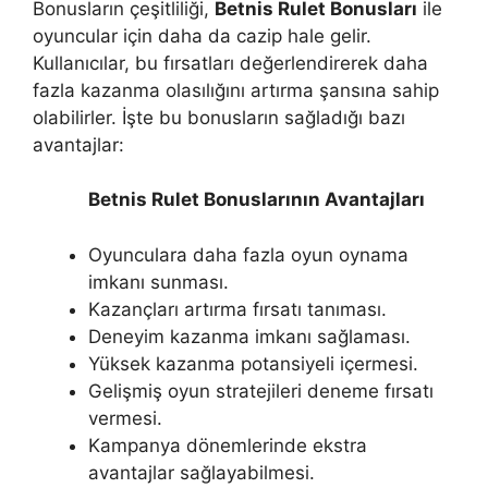
Bonusların çeşitliliği,
Betnis Rulet Bonusları
ile
oyuncular için daha da cazip hale gelir.
Kullanıcılar, bu fırsatları değerlendirerek daha
fazla kazanma olasılığını artırma şansına sahip
olabilirler. İşte bu bonusların sağladığı bazı
avantajlar:
Betnis Rulet Bonuslarının Avantajları
Oyunculara daha fazla oyun oynama
imkanı sunması.
Kazançları artırma fırsatı tanıması.
Deneyim kazanma imkanı sağlaması.
Yüksek kazanma potansiyeli içermesi.
Gelişmiş oyun stratejileri deneme fırsatı
vermesi.
Kampanya dönemlerinde ekstra
avantajlar sağlayabilmesi.