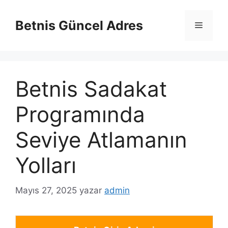
İçeriğe
atla
Betnis Güncel Adres
Menü
Betnis Sadakat
Programında
Seviye Atlamanın
Yolları
Mayıs 27, 2025
yazar
admin