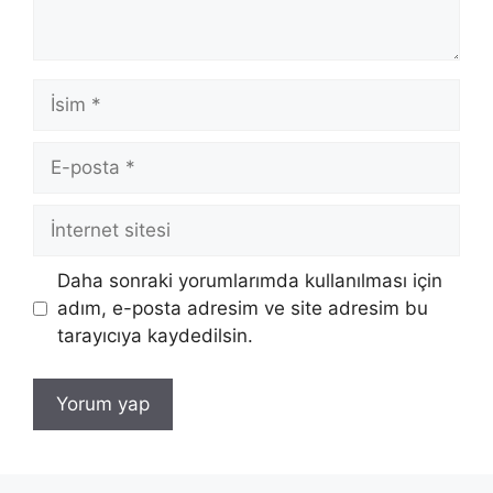
İsim
E-
posta
İnternet
sitesi
Daha sonraki yorumlarımda kullanılması için
adım, e-posta adresim ve site adresim bu
tarayıcıya kaydedilsin.