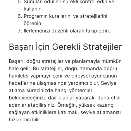
Sunulan ödülleri sürekli kontrol edin ve
kullanın.
Programın kurallarını ve stratejilerini
öğrenin.
İlerlemenizi düzenli olarak takip edin.
Başarı İçin Gerekli Stratejiler
Başarı, doğru stratejiler ve planlamayla mümkün
hale gelir. Bu stratejiler, doğru zamanda doğru
hamleler yapmayı içerir ve bireysel oyuncunun
hedeflerine ulaşmasında yardımcı olur. Seviye
atlama sürecinizde hangi yöntemleri
bekleyeceğinize dair planlar yaparak, daha etkili
adımlar atabilirsiniz. Örneğin, yüksek kazanç
sağlayan etkinliklere katılmak, seviye atlamanızı
hızlandırabilir.