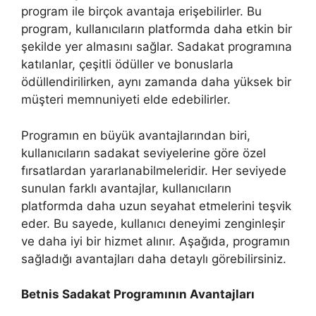
program ile birçok avantaja erişebilirler. Bu
program, kullanıcıların platformda daha etkin bir
şekilde yer almasını sağlar. Sadakat programına
katılanlar, çeşitli ödüller ve bonuslarla
ödüllendirilirken, aynı zamanda daha yüksek bir
müşteri memnuniyeti elde edebilirler.
Programın en büyük avantajlarından biri,
kullanıcıların sadakat seviyelerine göre özel
fırsatlardan yararlanabilmeleridir. Her seviyede
sunulan farklı avantajlar, kullanıcıların
platformda daha uzun seyahat etmelerini teşvik
eder. Bu sayede, kullanıcı deneyimi zenginleşir
ve daha iyi bir hizmet alınır. Aşağıda, programın
sağladığı avantajları daha detaylı görebilirsiniz.
Betnis Sadakat Programının Avantajları