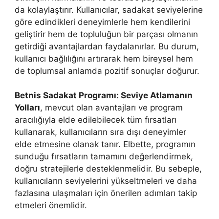
da kolaylaştırır. Kullanıcılar, sadakat seviyelerine
göre edindikleri deneyimlerle hem kendilerini
geliştirir hem de topluluğun bir parçası olmanın
getirdiği avantajlardan faydalanırlar. Bu durum,
kullanıcı bağlılığını artırarak hem bireysel hem
de toplumsal anlamda pozitif sonuçlar doğurur.
Betnis Sadakat Programı: Seviye Atlamanın
Yolları
, mevcut olan avantajları ve program
aracılığıyla elde edilebilecek tüm fırsatları
kullanarak, kullanıcıların sıra dışı deneyimler
elde etmesine olanak tanır. Elbette, programın
sunduğu fırsatların tamamını değerlendirmek,
doğru stratejilerle desteklenmelidir. Bu sebeple,
kullanıcıların seviyelerini yükseltmeleri ve daha
fazlasına ulaşmaları için önerilen adımları takip
etmeleri önemlidir.