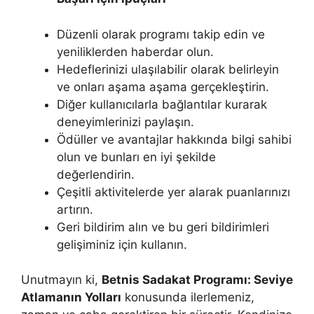
Düzenli olarak programı takip edin ve
yeniliklerden haberdar olun.
Hedeflerinizi ulaşılabilir olarak belirleyin
ve onları aşama aşama gerçekleştirin.
Diğer kullanıcılarla bağlantılar kurarak
deneyimlerinizi paylaşın.
Ödüller ve avantajlar hakkında bilgi sahibi
olun ve bunları en iyi şekilde
değerlendirin.
Çeşitli aktivitelerde yer alarak puanlarınızı
artırın.
Geri bildirim alın ve bu geri bildirimleri
gelişiminiz için kullanın.
Unutmayın ki,
Betnis Sadakat Programı: Seviye
Atlamanın Yolları
konusunda ilerlemeniz,