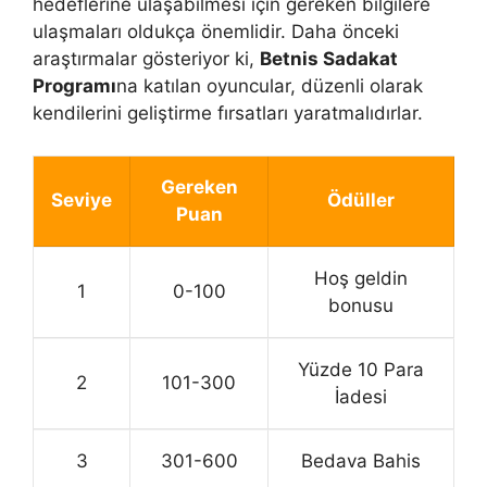
hedeflerine ulaşabilmesi için gereken bilgilere
ulaşmaları oldukça önemlidir. Daha önceki
araştırmalar gösteriyor ki,
Betnis Sadakat
Programı
na katılan oyuncular, düzenli olarak
kendilerini geliştirme fırsatları yaratmalıdırlar.
Gereken
Seviye
Ödüller
Puan
Hoş geldin
1
0-100
bonusu
Yüzde 10 Para
2
101-300
İadesi
3
301-600
Bedava Bahis