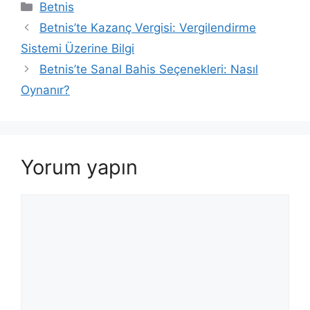
Kategoriler
Betnis
Betnis’te Kazanç Vergisi: Vergilendirme
Sistemi Üzerine Bilgi
Betnis’te Sanal Bahis Seçenekleri: Nasıl
Oynanır?
Yorum yapın
Yorum