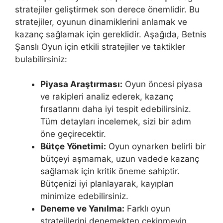
stratejiler geliştirmek son derece önemlidir. Bu
stratejiler, oyunun dinamiklerini anlamak ve
kazanç sağlamak için gereklidir. Aşağıda, Betnis
Şanslı Oyun için etkili stratejiler ve taktikler
bulabilirsiniz:
Piyasa Araştırması:
Oyun öncesi piyasa
ve rakipleri analiz ederek, kazanç
fırsatlarını daha iyi tespit edebilirsiniz.
Tüm detayları incelemek, sizi bir adım
öne geçirecektir.
Bütçe Yönetimi:
Oyun oynarken belirli bir
bütçeyi aşmamak, uzun vadede kazanç
sağlamak için kritik öneme sahiptir.
Bütçenizi iyi planlayarak, kayıpları
minimize edebilirsiniz.
Deneme ve Yanılma:
Farklı oyun
stratejilerini denemekten çekinmeyin.