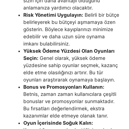
sizin için daha avantajlı olduğunu
anlamanıza yardımcı olacaktır.
Risk Yönetimi Uygulayın:
Belirli bir bütçe
belirleyerek bu bütçeyi aşmamaya özen
gösterin. Böylece kayıplarınızı minimize
edebilir ve daha uzun süre oynama
imkanı bulabilirsiniz.
Yüksek Ödeme Yüzdesi Olan Oyunları
Seçin:
Genel olarak, yüksek ödeme
yüzdesine sahip oyunlar seçmek, kazanç
elde etme olasılığınızı artırır. Bu tür
oyunları araştırarak oynamaya başlayın.
Bonus ve Promosyonları Kullanın:
Betnis, zaman zaman kullanıcılara çeşitli
bonuslar ve promosyonlar sunmaktadır.
Bu fırsatları değerlendirmek, ekstra
kazanımlar elde etmeye olanak tanır.
Oyun İçerisinde Soğuk Kalın: