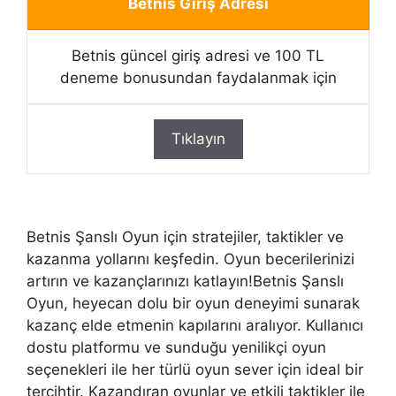
Betnis Giriş Adresi
Betnis güncel giriş adresi ve 100 TL
deneme bonusundan faydalanmak için
Tıklayın
Betnis Şanslı Oyun için stratejiler, taktikler ve
kazanma yollarını keşfedin. Oyun becerilerinizi
artırın ve kazançlarınızı katlayın!Betnis Şanslı
Oyun, heyecan dolu bir oyun deneyimi sunarak
kazanç elde etmenin kapılarını aralıyor. Kullanıcı
dostu platformu ve sunduğu yenilikçi oyun
seçenekleri ile her türlü oyun sever için ideal bir
tercihtir. Kazandıran oyunlar ve etkili taktikler ile