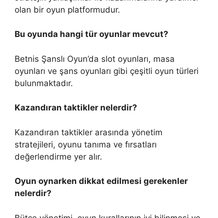
olan bir oyun platformudur.
Bu oyunda hangi tür oyunlar mevcut?
Betnis Şanslı Oyun’da slot oyunları, masa
oyunları ve şans oyunları gibi çeşitli oyun türleri
bulunmaktadır.
Kazandıran taktikler nelerdir?
Kazandıran taktikler arasında yönetim
stratejileri, oyunu tanıma ve fırsatları
değerlendirme yer alır.
Oyun oynarken dikkat edilmesi gerekenler
nelerdir?
Bütçe yönetimi, oyun kurallarının iyi bilinmesi ve