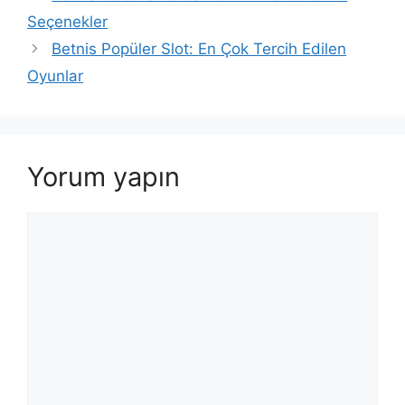
Seçenekler
Betnis Popüler Slot: En Çok Tercih Edilen
Oyunlar
Yorum yapın
Yorum