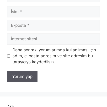
İsim
E-
posta
İnternet
sitesi
Daha sonraki yorumlarımda kullanılması için
adım, e-posta adresim ve site adresim bu
tarayıcıya kaydedilsin.
Ara