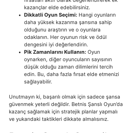
fırsatları aktif olarak değerlendirerek ek
kazançlar elde edebilirsiniz.
Dikkatli Oyun Seçimi:
Hangi oyunların
daha yüksek kazanma şansına sahip
olduğunu araştırın ve o oyunlara
odaklanın. Her oyunun risk ve ödül
dengesini iyi değerlendirin.
Pik Zamanlarını Kullanın:
Oyun
oynarken, diğer oyuncuların sayısının
düşük olduğu zaman dilimlerini tercih
edin. Bu, daha fazla fırsat elde etmenizi
sağlayabilir.
Unutmayın ki, başarılı olmak için sadece şansa
güvenmek yeterli değildir. Betnis Şanslı Oyun’da
kazanç sağlamak için stratejik planlar yapmalı
ve yukarıdaki taktikleri dikkate almalısınız.