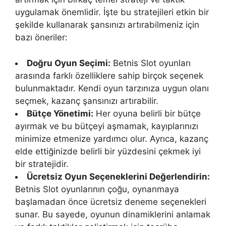
uygulamak önemlidir. İşte bu stratejileri etkin bir
şekilde kullanarak şansınızı artırabilmeniz için
bazı öneriler:
Doğru Oyun Seçimi:
Betnis Slot oyunları
arasında farklı özelliklere sahip birçok seçenek
bulunmaktadır. Kendi oyun tarzınıza uygun olanı
seçmek, kazanç şansınızı artırabilir.
Bütçe Yönetimi:
Her oyuna belirli bir bütçe
ayırmak ve bu bütçeyi aşmamak, kayıplarınızı
minimize etmenize yardımcı olur. Ayrıca, kazanç
elde ettiğinizde belirli bir yüzdesini çekmek iyi
bir stratejidir.
Ücretsiz Oyun Seçeneklerini Değerlendirin:
Betnis Slot oyunlarının çoğu, oynanmaya
başlamadan önce ücretsiz deneme seçenekleri
sunar. Bu sayede, oyunun dinamiklerini anlamak