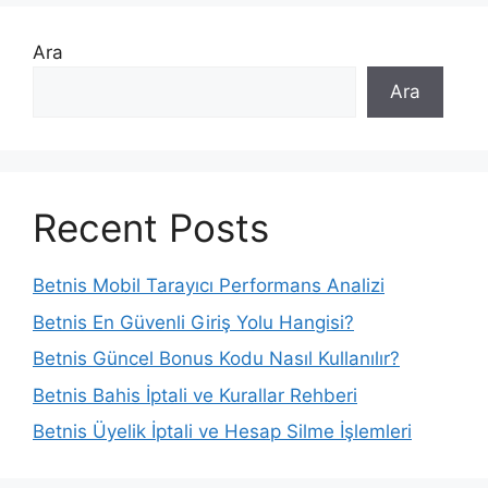
Ara
Ara
Recent Posts
Betnis Mobil Tarayıcı Performans Analizi
Betnis En Güvenli Giriş Yolu Hangisi?
Betnis Güncel Bonus Kodu Nasıl Kullanılır?
Betnis Bahis İptali ve Kurallar Rehberi
Betnis Üyelik İptali ve Hesap Silme İşlemleri