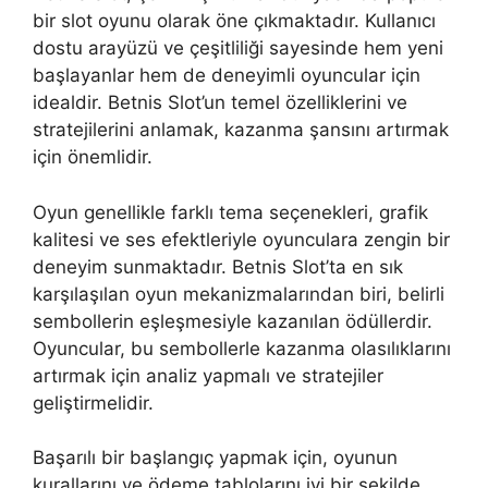
bir slot oyunu olarak öne çıkmaktadır. Kullanıcı
dostu arayüzü ve çeşitliliği sayesinde hem yeni
başlayanlar hem de deneyimli oyuncular için
idealdir. Betnis Slot’un temel özelliklerini ve
stratejilerini anlamak, kazanma şansını artırmak
için önemlidir.
Oyun genellikle farklı tema seçenekleri, grafik
kalitesi ve ses efektleriyle oyunculara zengin bir
deneyim sunmaktadır. Betnis Slot’ta en sık
karşılaşılan oyun mekanizmalarından biri, belirli
sembollerin eşleşmesiyle kazanılan ödüllerdir.
Oyuncular, bu sembollerle kazanma olasılıklarını
artırmak için analiz yapmalı ve stratejiler
geliştirmelidir.
Başarılı bir başlangıç yapmak için, oyunun
kurallarını ve ödeme tablolarını iyi bir şekilde