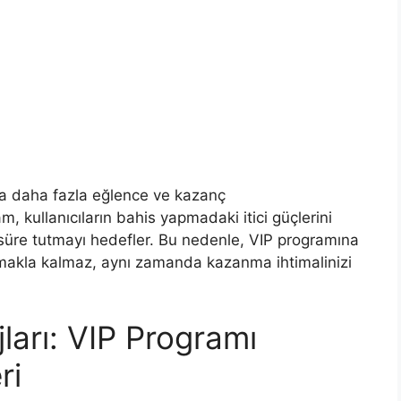
da daha fazla eğlence ve kazanç
, kullanıcıların bahis yapmadaki itici güçlerini
süre tutmayı hedefler. Bu nedenle, VIP programına
rmakla kalmaz, aynı zamanda kazanma ihtimalinizi
ları: VIP Programı
ri