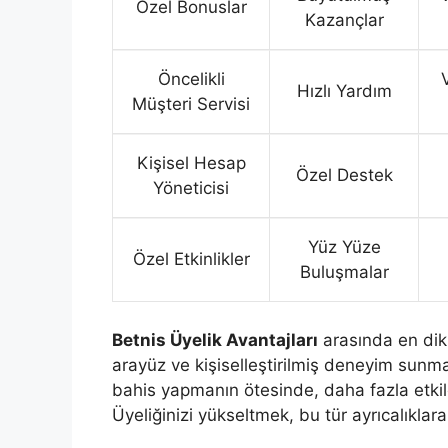
Özel Bonuslar
Kazançlar
Öncelikli
Hızlı Yardım
Müşteri Servisi
Kişisel Hesap
Özel Destek
Yöneticisi
Yüz Yüze
Özel Etkinlikler
Buluşmalar
Betnis Üyelik Avantajları
arasında en dikk
arayüz ve kişiselleştirilmiş deneyim sunmas
bahis yapmanın ötesinde, daha fazla etkileş
Üyeliğinizi yükseltmek, bu tür ayrıcalıklar