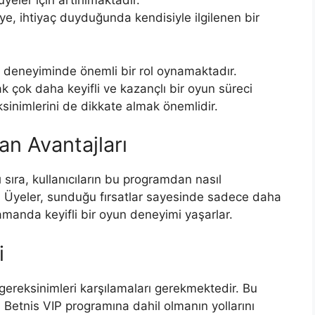
yeler için artırılmaktadır.
e, ihtiyaç duyduğunda kendisiyle ilgilenen bir
cı deneyiminde önemli bir rol oynamaktadır.
k çok daha keyifli ve kazançlı bir oyun süreci
ksinimlerini de dikkate almak önemlidir.
n Avantajları
sıra, kullanıcıların bu programdan nasıl
r. Üyeler, sunduğu fırsatlar sayesinde sadece daha
manda keyifli bir oyun deneyimi yaşarlar.
i
i gereksinimleri karşılamaları gerekmektedir. Bu
 Betnis VIP programına dahil olmanın yollarını