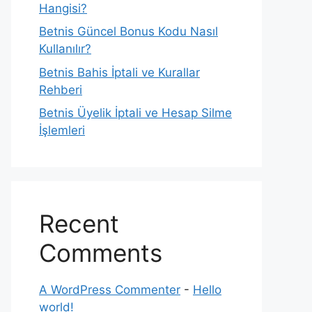
Hangisi?
Betnis Güncel Bonus Kodu Nasıl
Kullanılır?
Betnis Bahis İptali ve Kurallar
Rehberi
Betnis Üyelik İptali ve Hesap Silme
İşlemleri
Recent
Comments
A WordPress Commenter
-
Hello
world!