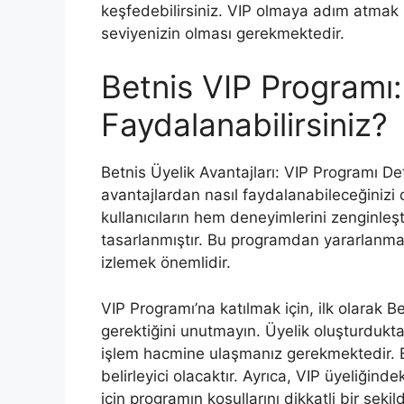
keşfedebilirsiniz. VIP olmaya adım atmak iç
seviyenizin olması gerekmektedir.
Betnis VIP Programı:
Faydalanabilirsiniz?
Betnis Üyelik Avantajları: VIP Programı De
avantajlardan nasıl faydalanabileceğinizi 
kullanıcıların hem deneyimlerini zenginle
tasarlanmıştır. Bu programdan yararlanmak 
izlemek önemlidir.
VIP Programı’na katılmak için, ilk olarak B
gerektiğini unutmayın. Üyelik oluşturdukta
işlem hacmine ulaşmanız gerekmektedir. B
belirleyici olacaktır. Ayrıca, VIP üyeliği
için programın koşullarını dikkatli bir şek