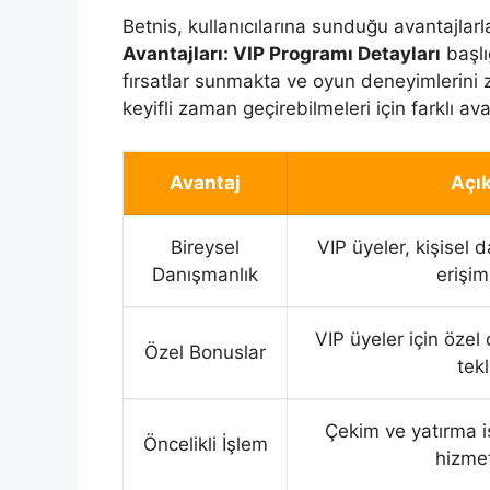
Betnis, kullanıcılarına sunduğu avantajlar
Avantajları: VIP Programı Detayları
başlığ
fırsatlar sunmakta ve oyun deneyimlerini z
keyifli zaman geçirebilmeleri için farklı 
Avantaj
Açı
Bireysel
VIP üyeler, kişisel 
Danışmanlık
erişim
VIP üyeler için özel
Özel Bonuslar
tekl
Çekim ve yatırma iş
Öncelikli İşlem
hizmet 