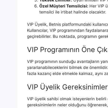
Yüksek Limitler:
Oyun limitleri VIP ü
Özel Müşteri Temsilcisi:
Her VIP üy
temsilci ile irtibat halinde olacaktır.
VIP Üyelik, Betnis platformundaki kullanı
Kullanıcılar, VIP programından faydalanara
geçirebilirler. Bu noktada, programın gere
VIP Programının Öne Çıka
VIP programının sunduğu avantajların yanı 
yararlanabileceklerini bilmek de önemlidi
fazla kazanç elde etmekle kalmaz, aynı za
VIP Üyelik Gereksinimler
VIP üyelik sahibi olmak isteyenlerin belirl
gereksinimlerin neler olduğunu öğrenerek,