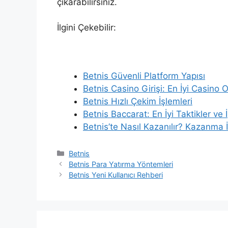
çıkarabilirsiniz.
İlgini Çekebilir:
Betnis Güvenli Platform Yapısı
Betnis Casino Girişi: En İyi Casino 
Betnis Hızlı Çekim İşlemleri
Betnis Baccarat: En İyi Taktikler ve İ
Betnis’te Nasıl Kazanılır? Kazanma İ
Kategoriler
Betnis
Betnis Para Yatırma Yöntemleri
Betnis Yeni Kullanıcı Rehberi