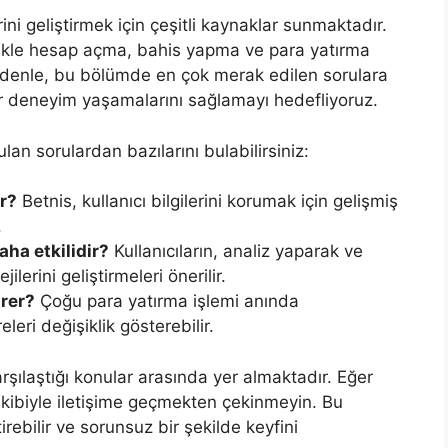
ini geliştirmek için çeşitli kaynaklar sunmaktadır.
ellikle hesap açma, bahis yapma ve para yatırma
nedenle, bu bölümde en çok merak edilen sorulara
 bir deneyim yaşamalarını sağlamayı hedefliyoruz.
ulan sorulardan bazılarını bulabilirsiniz:
r?
Betnis, kullanıcı bilgilerini korumak için gelişmiş
.
aha etkilidir?
Kullanıcıların, analiz yaparak ve
ilerini geliştirmeleri önerilir.
ürer?
Çoğu para yatırma işlemi anında
leri değişiklik gösterebilir.
arşılaştığı konular arasında yer almaktadır. Eğer
ekibiyle iletişime geçmekten çekinmeyin. Bu
rebilir ve sorunsuz bir şekilde keyfini