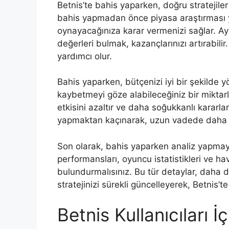
Betnis’te bahis yaparken, doğru stratejile
bahis yapmadan önce piyasa araştırması 
oynayacağınıza karar vermenizi sağlar. Ayrı
değerleri bulmak, kazançlarınızı artırabilir
yardımcı olur.
Bahis yaparken, bütçenizi iyi bir şekilde y
kaybetmeyi göze alabileceğiniz bir miktarla
etkisini azaltır ve daha soğukkanlı kararlar
yapmaktan kaçınarak, uzun vadede daha s
Son olarak, bahis yaparken analiz yapmay
performansları, oyuncu istatistikleri ve h
bulundurmalısınız. Bu tür detaylar, daha 
stratejinizi sürekli güncelleyerek, Betnis’te
Betnis Kullanıcıları 