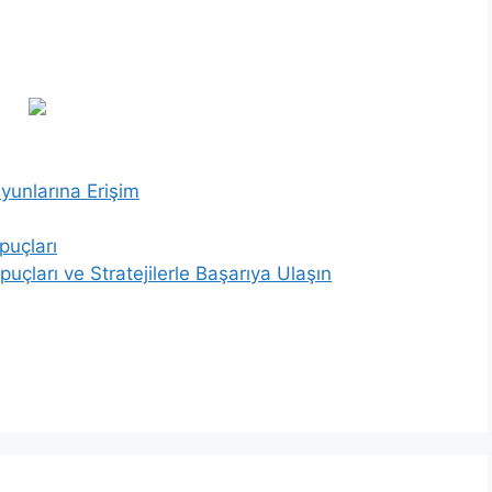
Oyunlarına Erişim
puçları
puçları ve Stratejilerle Başarıya Ulaşın