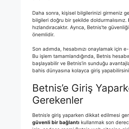
Daha sonra, kişisel bilgilerinizi girmeniz
bilgileri doğru bir şekilde doldurmalısınız.
hızlandıracaktır. Ayrıca, Betnis’te güvenliğ
önemlidir.
Son adımda, hesabınızı onaylamak için e-p
Bu işlem tamamlandığında, Betnis hesabını
başlayabilir ve Betnis’in sunduğu avantajla
bahis dünyasına kolayca giriş yapabilirsini
Betnis’e Giriş Yapar
Gerekenler
Betnis’e giriş yaparken dikkat edilmesi ge
güvenli bir bağlantı
kullanmak son derece