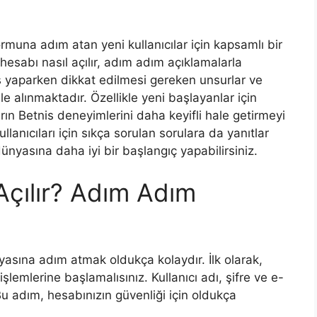
ormuna adım atan yeni kullanıcılar için kapsamlı bir
esabı nasıl açılır, adım adım açıklamalarla
riş yaparken dikkat edilmesi gereken unsurlar ve
ele alınmaktadır. Özellikle yeni başlayanlar için
ların Betnis deneyimlerini daha keyifli hale getirmeyi
lanıcıları için sıkça sorulan sorulara da yanıtlar
ünyasına daha iyi bir başlangıç yapabilirsiniz.
Açılır? Adım Adım
nyasına adım atmak oldukça kolaydır. İlk olarak,
şlemlerine başlamalısınız. Kullanıcı adı, şifre ve e-
 Bu adım, hesabınızın güvenliği için oldukça