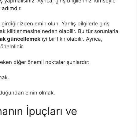
 yapmalısınız. Ayrıca, giriş bilgilerinizi kimseyle
r adımdır.
girdiğinizden emin olun. Yanlış bilgilerle giriş
k kilitlenmesine neden olabilir. Bu tür sorunlarla
arak güncellemek
iyi bir fikir olabilir. Ayrıca,
 önemlidir.
reken diğer önemli noktalar şunlardır:
mak.
olduğundan emin olmak.
anın İpuçları ve