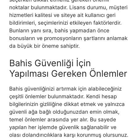
noktalar bulunmaktadır. Lisans durumu, müşteri
hizmetleri kalitesi ve siteye ait kullanıcı geri
bildirimleri, seçimlerinizi etkileyen faktörlerdir.
Bunların yanı sıra, bahis yapmadan önce
bonusların ve promosyonların şartlarını anlamak
da büyük bir öneme sahiptir.
Bahis Güvenliği İçin
Yapılması Gereken Önlemler
Bahis güvenliğinizi artırmak için alabileceğiniz
çeşitli önlemler bulunmaktadır. Kendi hesap
bilgilerinizin gizliliğine dikkat etmek ve yalnızca
güvenli ağa bağlı olduğunuzdan emin olmak,
temel önlemler arasında yer alır. Bu sayede
yapılan her işlemde güvenlik sağlanabilir ve
olası dolandırıcılıklara karşı korunmuş olursunuz.