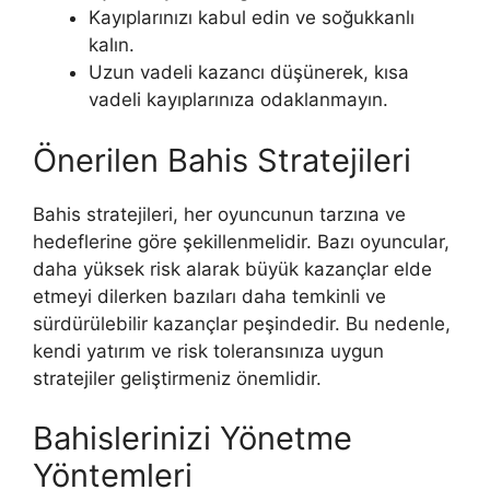
Kayıplarınızı kabul edin ve soğukkanlı
kalın.
Uzun vadeli kazancı düşünerek, kısa
vadeli kayıplarınıza odaklanmayın.
Önerilen Bahis Stratejileri
Bahis stratejileri, her oyuncunun tarzına ve
hedeflerine göre şekillenmelidir. Bazı oyuncular,
daha yüksek risk alarak büyük kazançlar elde
etmeyi dilerken bazıları daha temkinli ve
sürdürülebilir kazançlar peşindedir. Bu nedenle,
kendi yatırım ve risk toleransınıza uygun
stratejiler geliştirmeniz önemlidir.
Bahislerinizi Yönetme
Yöntemleri