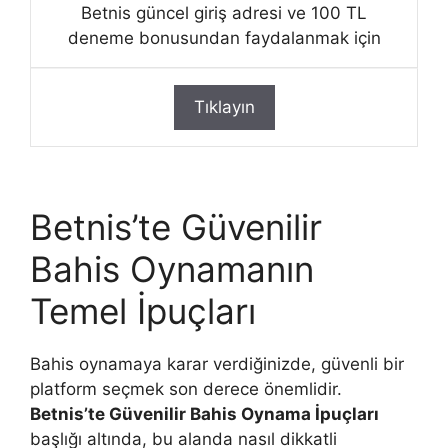
Betnis güncel giriş adresi ve 100 TL
deneme bonusundan faydalanmak için
Tıklayın
Betnis’te Güvenilir
Bahis Oynamanın
Temel İpuçları
Bahis oynamaya karar verdiğinizde, güvenli bir
platform seçmek son derece önemlidir.
Betnis’te Güvenilir Bahis Oynama İpuçları
başlığı altında, bu alanda nasıl dikkatli