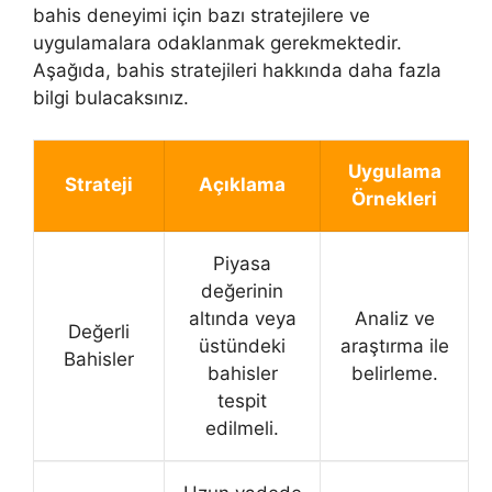
bahis deneyimi için bazı stratejilere ve
uygulamalara odaklanmak gerekmektedir.
Aşağıda, bahis stratejileri hakkında daha fazla
bilgi bulacaksınız.
Uygulama
Strateji
Açıklama
Örnekleri
Piyasa
değerinin
altında veya
Analiz ve
Değerli
üstündeki
araştırma ile
Bahisler
bahisler
belirleme.
tespit
edilmeli.