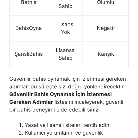
Betnis
Olumlu
Sahip
Lisans
BahisOyna
Negatif
Yok
Lisansa
ŞanslıBahis
Karışık
Sahip
Güvenilir bahis oynamak için izlenmesi gereken
adımlar, bu süreçte sizi doğru yönlendirecektir.
Güvenilir Bahis Oynamak İçin İzlenmesi
Gereken Adımlar
listesini inceleyerek, güvenli
bir bahis deneyimi elde edebilirsiniz.
Yasal ve lisanslı siteleri tercih edin.
Kullanıcı yorumlarını ve güvenlik