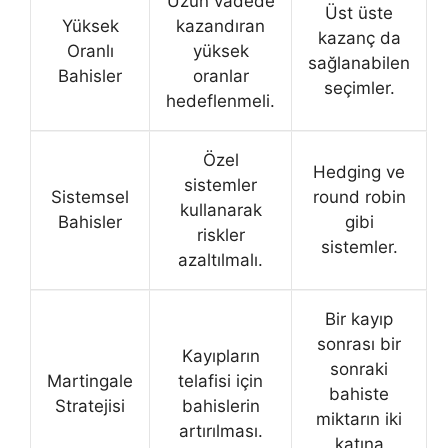
Uzun vadede
Üst üste
Yüksek
kazandıran
kazanç da
Oranlı
yüksek
sağlanabilen
Bahisler
oranlar
seçimler.
hedeflenmeli.
Özel
Hedging ve
sistemler
Sistemsel
round robin
kullanarak
Bahisler
gibi
riskler
sistemler.
azaltılmalı.
Bir kayıp
sonrası bir
Kayıpların
sonraki
Martingale
telafisi için
bahiste
Stratejisi
bahislerin
miktarın iki
artırılması.
katına