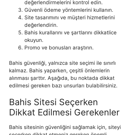
değerlendirmelerini kontrol edin.
Güvenli ödeme yöntemlerini kullanın.
Site tasarımını ve müşteri hizmetlerini
değerlendirin.
Bahis kurallarını ve şartlarını dikkatlice
okuyun.
Promo ve bonusları araştırın.
Bahis güvenliği, yalnızca site seçimi ile sınırlı
kalmaz. Bahis yaparken, çeşitli önlemlerin
alınması şarttır. Aşağıda, bu noktada dikkat
edilmesi gereken bazı unsurları bulabilirsiniz.
Bahis Sitesi Seçerken
Dikkat Edilmesi Gerekenler
Bahis sitesinin güvenliğini sağlamak için, siteyi
seçerken dikkat etmeniz gereken önemli