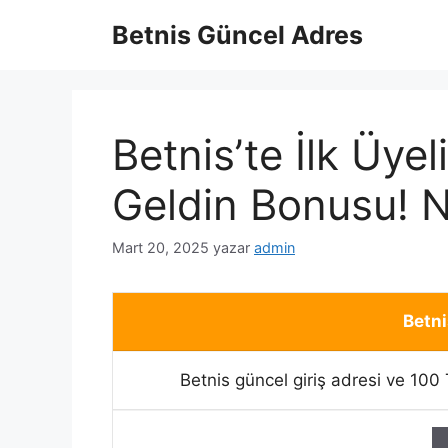
İçeriğe
Betnis Güncel Adres
atla
Betnis’te İlk Üye
Geldin Bonusu! Na
Mart 20, 2025
yazar
admin
Betni
Betnis güncel giriş adresi ve 1