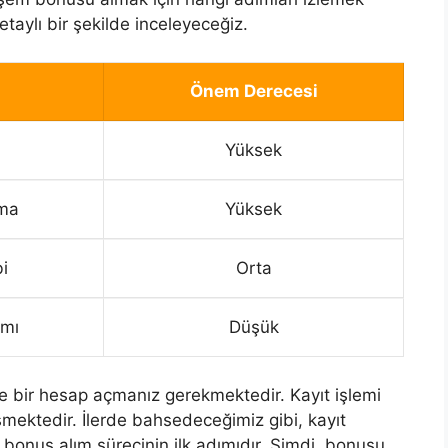
taylı bir şekilde inceleyeceğiz.
Önem Derecesi
Yüksek
rma
Yüksek
i
Orta
ımı
Düşük
de bir hesap açmanız gerekmektedir. Kayıt işlemi
eşmektedir. İlerde bahsedeceğimiz gibi, kayıt
onus alım sürecinin ilk adımıdır. Şimdi, bonusu