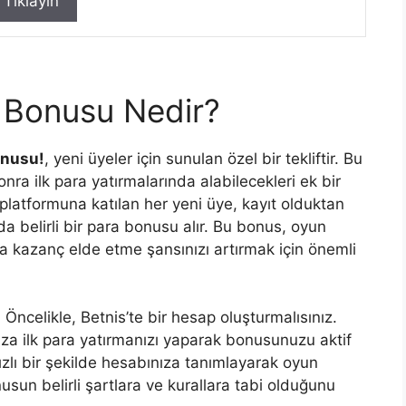
Tıklayın
n Bonusu Nedir?
onusu!
, yeni üyeler için sunulan özel bir tekliftir. Bu
onra ilk para yatırmalarında alabilecekleri ek bir
 platformuna katılan her yeni üye, kayıt olduktan
da belirli bir para bonusu alır. Bu bonus, oyun
a kazanç elde etme şansınızı artırmak için önemli
Öncelikle, Betnis’te bir hesap oluşturmalısınız.
za ilk para yatırmanızı yaparak bonusunuzu aktif
ızlı bir şekilde hesabınıza tanımlayarak oyun
un belirli şartlara ve kurallara tabi olduğunu