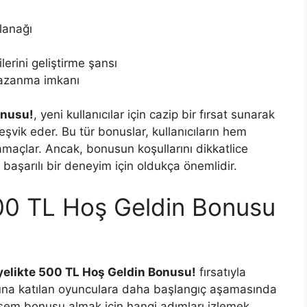
olanağı
rini geliştirme şansı
kazanma imkanı
onusu!
, yeni kullanıcılar için cazip bir fırsat sunarak
eşvik eder. Bu tür bonuslar, kullanıcıların hem
açlar. Ancak, bonusun koşullarını dikkatlice
başarılı bir deneyim için oldukça önemlidir.
500 TL Hoş Geldin Bonusu
Üyelikte 500 TL Hoş Geldin Bonusu!
fırsatıyla
muna katılan oyunculara daha başlangıç aşamasında
şem bonusu almak için hangi adımları izlemek