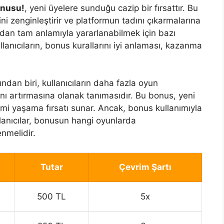
onusu!
, yeni üyelere sunduğu cazip bir fırsattır. Bu
ni zenginleştirir ve platformun tadını çıkarmalarına
ndan tam anlamıyla yararlanabilmek için bazı
anıcıların, bonus kurallarını iyi anlaması, kazanma
dan biri, kullanıcıların daha fazla oyun
ı artırmasına olanak tanımasıdır. Bu bonus, yeni
mi yaşama fırsatı sunar. Ancak, bonus kullanımıyla
llanıcılar, bonusun hangi oyunlarda
enmelidir.
Tutar
Çevrim Şartı
500 TL
5x