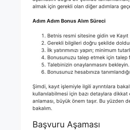
almak için gerekli olan diğer adımlara geç
Adım Adım Bonus Alım Süreci
Betnis resmi sitesine gidin ve Kayıt
Gerekli bilgileri doğru şekilde doldu
İlk yatırımınızı yapın; minimum tutarl
Bonusunuzu talep etmek için talep
Talebinizin onaylanmasını bekleyin.
Bonusunuz hesabınıza tanımlandığı
Şimdi, kayıt işlemiyle ilgili ayrıntılara bak
kullanılabilmesi için bazı detaylara dikkat 
anlaması, büyük önem taşır. Bu yüzden det
bakalım.
Başvuru Aşaması