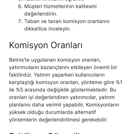
Müşteri hizmetlerinin kalitesini
değerlendirin.
Taban ve tavan komisyon oranlarını
dikkatlice inceleyin.
Komisyon Oranları
Betnis’te uygulanan komisyon oranları,
yatırımcıların kazançlarını etkileyen önemli bir
faktördür. Yatırım yaparken kullanıcıların
karşılaştığı komisyon oranları, yönteme göre %1
ile %5 arasında değişiklik göstermektedir. Bu
oranları iyi değerlendiren yatırımcılar, yatırım
planlarını daha verimli yapabilir. Komisyonların
yüksek olduğu durumlarda alternatif
yöntemlerin değerlendirilmesi gerekebilir.