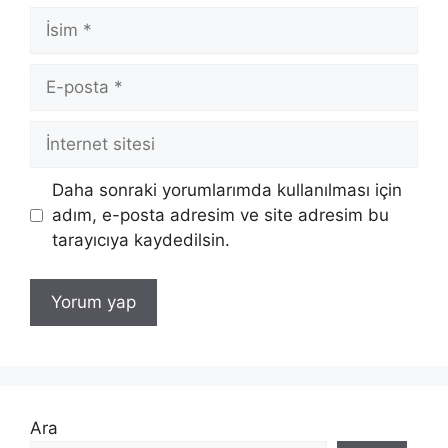
İsim
E-
posta
İnternet
sitesi
Daha sonraki yorumlarımda kullanılması için
adım, e-posta adresim ve site adresim bu
tarayıcıya kaydedilsin.
Ara