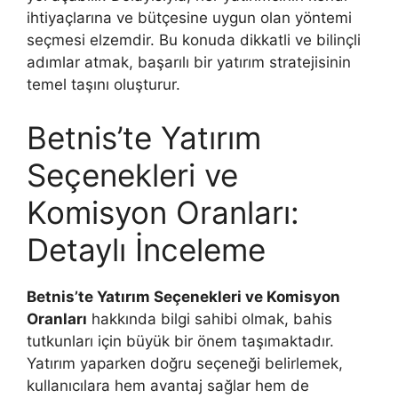
ihtiyaçlarına ve bütçesine uygun olan yöntemi
seçmesi elzemdir. Bu konuda dikkatli ve bilinçli
adımlar atmak, başarılı bir yatırım stratejisinin
temel taşını oluşturur.
Betnis’te Yatırım
Seçenekleri ve
Komisyon Oranları:
Detaylı İnceleme
Betnis’te Yatırım Seçenekleri ve Komisyon
Oranları
hakkında bilgi sahibi olmak, bahis
tutkunları için büyük bir önem taşımaktadır.
Yatırım yaparken doğru seçeneği belirlemek,
kullanıcılara hem avantaj sağlar hem de