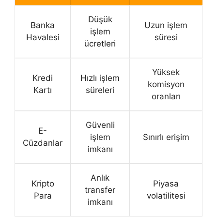
Düşük
Banka
Uzun işlem
işlem
Havalesi
süresi
ücretleri
Yüksek
Kredi
Hızlı işlem
komisyon
Kartı
süreleri
oranları
Güvenli
E-
işlem
Sınırlı erişim
Cüzdanlar
imkanı
Anlık
Kripto
Piyasa
transfer
Para
volatilitesi
imkanı