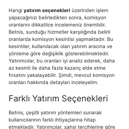
Hangi
yatırım seçenekleri
üzerinden işlem
yapacağınızı belirledikten sonra, komisyon
oranlarını dikkatlice incelemeniz önemlidir.
Betnis, sunduğu hizmetler karşılığında belirli
oranlarda komisyon kesintisi yapmaktadır. Bu
kesintiler, kullanılacak olan yatırım aracına ve
yönteme göre değişiklik gösterebilmektedir.
Yatırımcılar, bu oranları iyi analiz ederek, daha
az kesinti ile daha fazla kazanç elde etme
fırsatını yakalayabilir. Şimdi, mevcut komisyon
oranları hakkında detayları inceleyelim.
Farklı Yatırım Seçenekleri
Betnis, çeşitli yatırım yöntemleri sunarak
kullanıcılarının farklı ihtiyaçlarına hitap
etmektedir. Yatırımcılar, şahsi tercihlerine göre