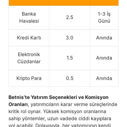
Banka
1-3 İş
2.5
Havalesi
Günü
Kredi Kartı
3.0
Anında
Elektronik
1.5
Anında
Cüzdanlar
Kripto Para
0.5
Anında
Betnis’te Yatırım Seçenekleri ve Komisyon
Oranları
, yatırımcıların karar verme süreçlerinde
kritik rol oynar. Yüksek komisyon oranlarına
sahip yöntemler, uzun vadede ciddi kayıplara
yol açabilir. Dolayısıyla, her yatırımcının kendi