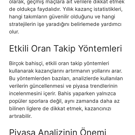
olarak, geçmiş maçlara ait verilere dikkat etmek
de oldukça faydalıdır. Yıllık kazanç istatistikleri,
hangi takımların güvenilir olduğunu ve hangi
stratejilerin işe yaradığını belirlemede yardımcı
olur.
Etkili Oran Takip Yöntemleri
Birçok bahisçi, etkili oran takip yöntemleri
kullanarak kazançlarını artırmanın yollarını arar.
Bu yöntemlerden bazıları, analizlerde kullanılan
verilerin güncellenmesi ve piyasa trendlerinin
incelenmesini içerir. Bahis yaparken yalnızca
popüler sporlara değil, aynı zamanda daha az
bilinen liglere de dikkat etmek, kazancınızı
artırabilir.
Piyasa Analizinin Önemi