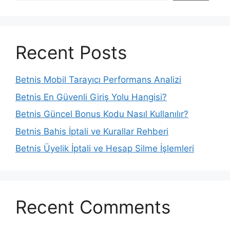
Recent Posts
Betnis Mobil Tarayıcı Performans Analizi
Betnis En Güvenli Giriş Yolu Hangisi?
Betnis Güncel Bonus Kodu Nasıl Kullanılır?
Betnis Bahis İptali ve Kurallar Rehberi
Betnis Üyelik İptali ve Hesap Silme İşlemleri
Recent Comments