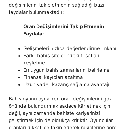
değişimlerini takip etmenin sağladığı bazı
faydalar bulunmaktadır:
Oran Değişimlerini Takip Etmenin
Faydaları
Gelişmeleri hızlıca değerlendirme imkanı
Farklı bahis sitelerindeki fırsatları
keşfetme
En uygun bahis zamanlarını belirleme
Finansal kayıpları azaltma
Uzun vadeli kazanç sağlama avantajı
Bahis oyunu oynarken oran değişimlerini göz
önünde bulundurmak sadece kâr etmek için
değil, aynı zamanda bahiste kariyerinizi
geliştirmek için de oldukça kritiktir. Oyuncular,
oranları dikkatlice takip ederek rakiplerine göre