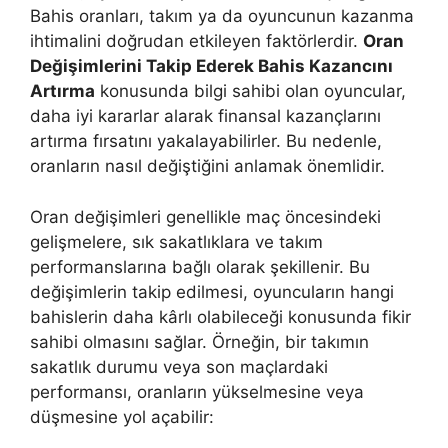
Bahis oranları, takım ya da oyuncunun kazanma
ihtimalini doğrudan etkileyen faktörlerdir.
Oran
Değişimlerini Takip Ederek Bahis Kazancını
Artırma
konusunda bilgi sahibi olan oyuncular,
daha iyi kararlar alarak finansal kazançlarını
artırma fırsatını yakalayabilirler. Bu nedenle,
oranların nasıl değiştiğini anlamak önemlidir.
Oran değişimleri genellikle maç öncesindeki
gelişmelere, sık sakatlıklara ve takım
performanslarına bağlı olarak şekillenir. Bu
değişimlerin takip edilmesi, oyuncuların hangi
bahislerin daha kârlı olabileceği konusunda fikir
sahibi olmasını sağlar. Örneğin, bir takımın
sakatlık durumu veya son maçlardaki
performansı, oranların yükselmesine veya
düşmesine yol açabilir: