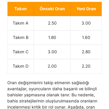
Takım
Önceki Oran
Yeni Oran
Takım A
2.50
3.00
Takım B
1.80
1.60
Takım C
3.00
2.80
Takım D
2.00
2.20
Oran değişimlerini takip etmenin sağladığı
avantajlar, oyuncuların daha başarılı ve bilinçli
bahisler yapmasına olanak tanır. Bu nedenle,
bahis stratejilerinin oluşturulmasında oranların
incelenmesi kritik bir rol oynar. Aşağıda, oran