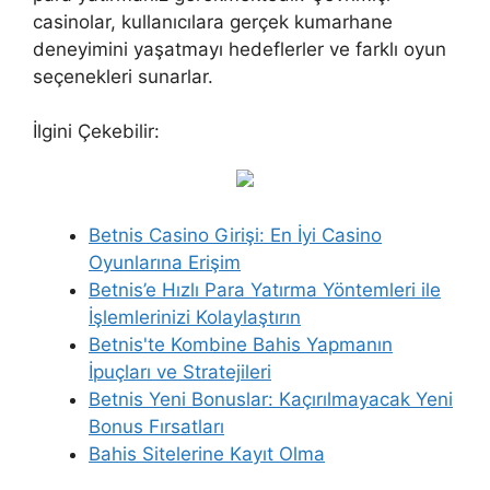
casinolar, kullanıcılara gerçek kumarhane
deneyimini yaşatmayı hedeflerler ve farklı oyun
seçenekleri sunarlar.
İlgini Çekebilir:
Betnis Casino Girişi: En İyi Casino
Oyunlarına Erişim
Betnis’e Hızlı Para Yatırma Yöntemleri ile
İşlemlerinizi Kolaylaştırın
Betnis'te Kombine Bahis Yapmanın
İpuçları ve Stratejileri
Betnis Yeni Bonuslar: Kaçırılmayacak Yeni
Bonus Fırsatları
Bahis Sitelerine Kayıt Olma