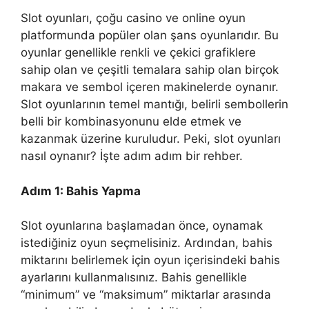
Slot oyunları, çoğu casino ve online oyun
platformunda popüler olan şans oyunlarıdır. Bu
oyunlar genellikle renkli ve çekici grafiklere
sahip olan ve çeşitli temalara sahip olan birçok
makara ve sembol içeren makinelerde oynanır.
Slot oyunlarının temel mantığı, belirli sembollerin
belli bir kombinasyonunu elde etmek ve
kazanmak üzerine kuruludur. Peki, slot oyunları
nasıl oynanır? İşte adım adım bir rehber.
Adım 1: Bahis Yapma
Slot oyunlarına başlamadan önce, oynamak
istediğiniz oyun seçmelisiniz. Ardından, bahis
miktarını belirlemek için oyun içerisindeki bahis
ayarlarını kullanmalısınız. Bahis genellikle
“minimum” ve “maksimum” miktarlar arasında