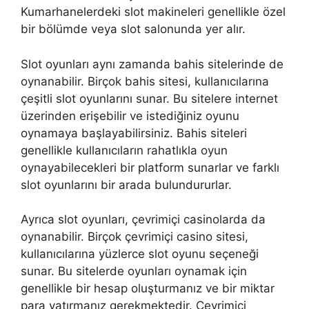
Kumarhanelerdeki slot makineleri genellikle özel
bir bölümde veya slot salonunda yer alır.
Slot oyunları aynı zamanda bahis sitelerinde de
oynanabilir. Birçok bahis sitesi, kullanıcılarına
çeşitli slot oyunlarını sunar. Bu sitelere internet
üzerinden erişebilir ve istediğiniz oyunu
oynamaya başlayabilirsiniz. Bahis siteleri
genellikle kullanıcıların rahatlıkla oyun
oynayabilecekleri bir platform sunarlar ve farklı
slot oyunlarını bir arada bulundururlar.
Ayrıca slot oyunları, çevrimiçi casinolarda da
oynanabilir. Birçok çevrimiçi casino sitesi,
kullanıcılarına yüzlerce slot oyunu seçeneği
sunar. Bu sitelerde oyunları oynamak için
genellikle bir hesap oluşturmanız ve bir miktar
para yatırmanız gerekmektedir. Çevrimiçi