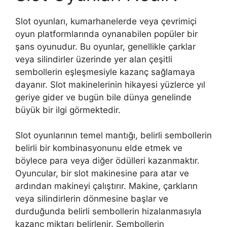
Slot oyunları, kumarhanelerde veya çevrimiçi
oyun platformlarında oynanabilen popüler bir
şans oyunudur. Bu oyunlar, genellikle çarklar
veya silindirler üzerinde yer alan çeşitli
sembollerin eşleşmesiyle kazanç sağlamaya
dayanır. Slot makinelerinin hikayesi yüzlerce yıl
geriye gider ve bugün bile dünya genelinde
büyük bir ilgi görmektedir.
Slot oyunlarının temel mantığı, belirli sembollerin
belirli bir kombinasyonunu elde etmek ve
böylece para veya diğer ödülleri kazanmaktır.
Oyuncular, bir slot makinesine para atar ve
ardından makineyi çalıştırır. Makine, çarkların
veya silindirlerin dönmesine başlar ve
durduğunda belirli sembollerin hizalanmasıyla
kazanç miktarı belirlenir. Sembollerin