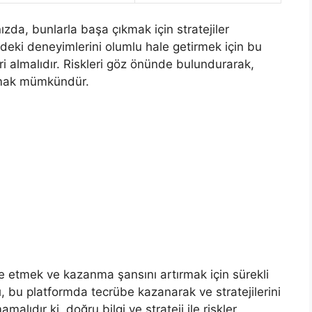
nızda, bunlarla başa çıkmak için stratejiler
erindeki deneyimlerini olumlu hale getirmek için bu
eri almalıdır. Riskleri göz önünde bulundurarak,
almak mümkündür.
ze etmek ve kazanma şansını artırmak için sürekli
rı, bu platformda tecrübe kazanarak ve stratejilerini
amalıdır ki, doğru bilgi ve strateji ile riskler