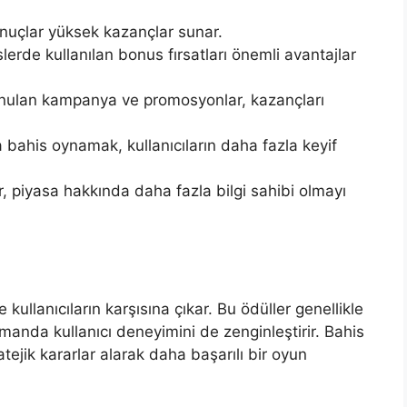
onuçlar yüksek kazançlar sunar.
lerde kullanılan bonus fırsatları önemli avantajlar
unulan kampanya ve promosyonlar, kazançları
bahis oynamak, kullanıcıların daha fazla keyif
er, piyasa hakkında daha fazla bilgi sahibi olmayı
e kullanıcıların karşısına çıkar. Bu ödüller genellikle
amanda kullanıcı deneyimini de zenginleştirir. Bahis
atejik kararlar alarak daha başarılı bir oyun