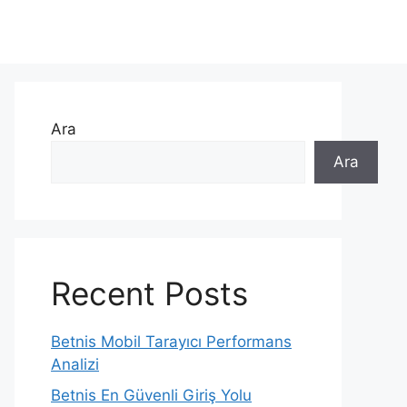
Ara
Ara
Recent Posts
Betnis Mobil Tarayıcı Performans
Analizi
Betnis En Güvenli Giriş Yolu