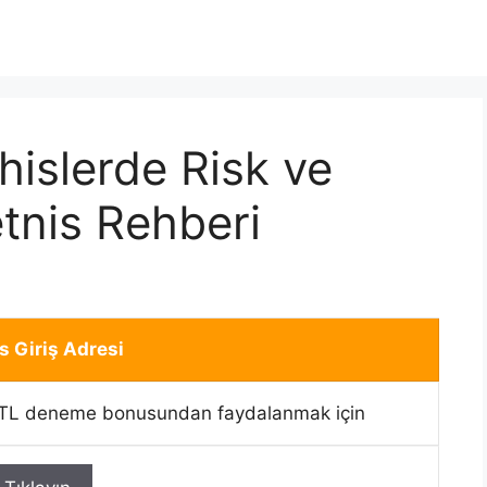
hislerde Risk ve
tnis Rehberi
s Giriş Adresi
00 TL deneme bonusundan faydalanmak için