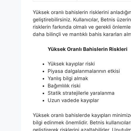
Yüksek oranlı bahislerin risklerini anladığı
geliştirebilirsiniz. Kullanıcılar, Betnis üz
risklerin farkında olmalı ve gerekli önleml
daha bilinçli ve mantıklı bahis kararları 
Yüksek Oranlı Bahislerin Riskleri
Yüksek kayıplar riski
Piyasa dalgalanmalarının etkisi
Yanlış bilgi almak
Bağımlılık riski
Statik stratejilerle yaralanma
Uzun vadede kayıplar
Yüksek oranlı bahislerde kayıpları minimi
bilgi edinmek önemlidir. Betnis kullanıcıla
geliştirerek risklerini azaltabilirler. Unutulm