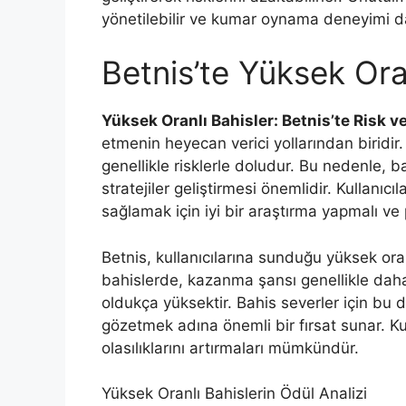
yönetilebilir ve kumar oynama deneyimi dah
Betnis’te Yüksek Oran
Yüksek Oranlı Bahisler: Betnis’te Risk 
etmenin heyecan verici yollarından biridir.
genellikle risklerle doludur. Bu nedenle, 
stratejiler geliştirmesi önemlidir. Kullanı
sağlamak için iyi bir araştırma yapmalı ve p
Betnis, kullanıcılarına sunduğu yüksek oran
bahislerde, kazanma şansı genellikle daha
oldukça yüksektir. Bahis severler için bu 
gözetmek adına önemli bir fırsat sunar. K
olasılıklarını artırmaları mümkündür.
Yüksek Oranlı Bahislerin Ödül Analizi