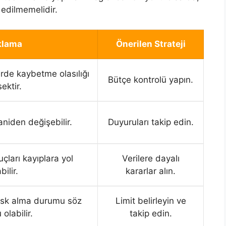
 edilmemelidir.
klama
Önerilen Strateji
erde kaybetme olasılığı
Bütçe kontrolü yapın.
ektir.
aniden değişebilir.
Duyuruları takip edin.
uçları kayıplara yol
Verilere dayalı
bilir.
kararlar alın.
 risk alma durumu söz
Limit belirleyin ve
olabilir.
takip edin.