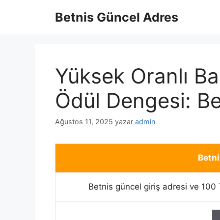
İçeriğe
Betnis Güncel Adres
atla
Yüksek Oranlı Ba
Ödül Dengesi: Be
Ağustos 11, 2025
yazar
admin
Betni
Betnis güncel giriş adresi ve 1