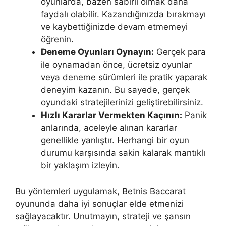
oyunlarda, bazen sabırlı olmak daha
faydalı olabilir. Kazandığınızda bırakmayı
ve kaybettiğinizde devam etmemeyi
öğrenin.
Deneme Oyunları Oynayın:
Gerçek para
ile oynamadan önce, ücretsiz oyunlar
veya deneme sürümleri ile pratik yaparak
deneyim kazanın. Bu sayede, gerçek
oyundaki stratejilerinizi geliştirebilirsiniz.
Hızlı Kararlar Vermekten Kaçının:
Panik
anlarında, aceleyle alınan kararlar
genellikle yanlıştır. Herhangi bir oyun
durumu karşısında sakin kalarak mantıklı
bir yaklaşım izleyin.
Bu yöntemleri uygulamak, Betnis Baccarat
oyununda daha iyi sonuçlar elde etmenizi
sağlayacaktır. Unutmayın, strateji ve şansın