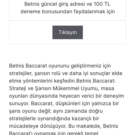
Betnis güncel giriş adresi ve 100 TL
deneme bonusundan faydalanmak için
Tıklayın
Betnis Baccarat oyununu geliştirmeniz için
stratejiler, şansın rolü ve daha iyi sonuçlar elde
etme yöntemlerini keşfedin.Betnis Baccarat:
Strateji ve Şansın Mükemmel Uyumu, masa
oyunları dünyasında heyecan verici bir deneyim
sunuyor. Baccarat, düşkünleri için yalnızca bir
şans oyunu değil; aynı zamanda doğru
stratejilerle oynandığında kazançlı bir
mücadeleye dönüşüyor. Bu makalede, Betnis
Baccarat’ı oynamak için gerekli temel