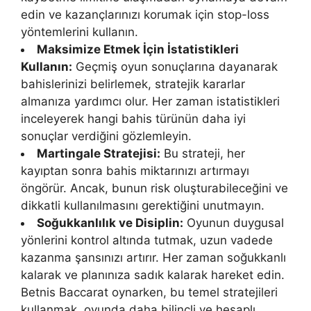
edin ve kazançlarınızı korumak için stop-loss
yöntemlerini kullanın.
Maksimize Etmek İçin İstatistikleri
Kullanın:
Geçmiş oyun sonuçlarına dayanarak
bahislerinizi belirlemek, stratejik kararlar
almanıza yardımcı olur. Her zaman istatistikleri
inceleyerek hangi bahis türünün daha iyi
sonuçlar verdiğini gözlemleyin.
Martingale Stratejisi:
Bu strateji, her
kayıptan sonra bahis miktarınızı artırmayı
öngörür. Ancak, bunun risk oluşturabileceğini ve
dikkatli kullanılmasını gerektiğini unutmayın.
Soğukkanlılık ve Disiplin:
Oyunun duygusal
yönlerini kontrol altında tutmak, uzun vadede
kazanma şansınızı artırır. Her zaman soğukkanlı
kalarak ve planınıza sadık kalarak hareket edin.
Betnis Baccarat oynarken, bu temel stratejileri
kullanmak, oyunda daha bilinçli ve hesaplı