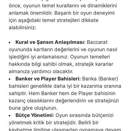
önce, oyunun temel kurallarını ve dinamiklerini
anlamak önemlidir. Başarılı bir oyun deneyimi
için aşağıdaki temel stratejileri dikkate
alabilirsiniz:
Kural ve Şansın Anlaşılması:
Baccarat
oyununda kartların değerlerini ve oyunun nasıl
işlediğini iyi anlamalısınız. Oyunun temelleri
hakkında bilgi sahibi olmak, stratejik kararlar
almanıza yardımcı olacaktır.
Banker ve Player Bahisleri:
Banka (Banker)
bahisleri genellikle daha iyi bir kazanma oranına
sahiptir. Hem Banker hem de Player bahisinin
kazanç olasılıklarını değerlendirin ve stratejinizi
buna göre oluşturun.
Bütçe Yönetimi:
Oyun sırasında bütçenizi
yönetmek kritik bir stratejidir. Belirli bir
kaybetme limitine ulaşmadan oynamaya devam