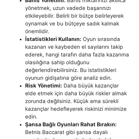
Bahis Yönetimi:
Bahis miktarınızı akıllıca
yönetmek, uzun vadede başarınızı
etkileyebilir. Belirli bir bütçe belirleyerek
oynamak ve bu bütçeye sadık kalmak
önemlidir.
İstatistikleri Kullanın:
Oyun sırasında
kazanan ve kaybeden el sayılarını takip
ederek, hangi tarafın daha fazla kazanma
olasılığına sahip olduğunu
değerlendirebilirsiniz. Bu istatistikleri
oyunun gidişatına göre analiz edin.
Risk Yönetimi:
Daha büyük kazançlar
elde etmek için daha büyük riskler almak
zorunda değilsiniz. Küçük ama sürekli
kazançlar hedefleyerek riskinizi minimize
edin.
Şansa Bağlı Oyunları Rahat Bırakın:
Betnis Baccarat gibi şansa dayalı