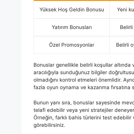
Yüksek Hoş Geldin Bonusu
Yeni ku
Yatırım Bonusları
Belirl
Özel Promosyonlar
Belirli 
Bonuslar genellikle belirli koşullar altında
aracılığıyla sunduğunuz bilgiler doğrultus
olmadığını kontrol etmeleri önemlidir. Ayr
fazla oyun oynama ve kazanma fırsatına s
Bunun yanı sıra, bonuslar sayesinde mevcut
telafi edebilir veya yeni stratejiler deney
Örneğin, farklı bahis türlerini test edebilir
görebilirsiniz.