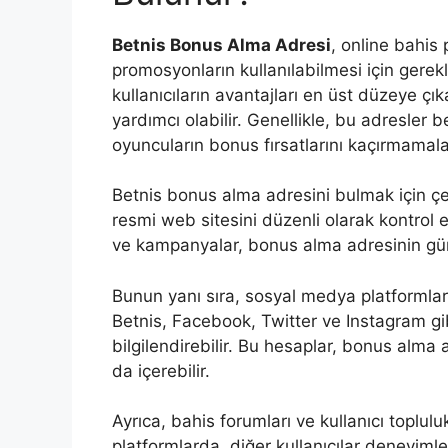
Betnis Bonus Alma Adresi
, online bahis
promosyonların kullanılabilmesi için gerekli 
kullanıcıların avantajları en üst düzeye 
yardımcı olabilir. Genellikle, bu adresler be
oyuncuların bonus fırsatlarını kaçırmamaları
Betnis bonus alma adresini bulmak için çeş
resmi web sitesini düzenli olarak kontrol
ve kampanyalar, bonus alma adresinin gün
Bunun yanı sıra, sosyal medya platformların
Betnis, Facebook, Twitter ve Instagram gib
bilgilendirebilir. Bu hesaplar, bonus alma 
da içerebilir.
Ayrıca, bahis forumları ve kullanıcı toplulu
platformlarda, diğer kullanıcılar deneyimle