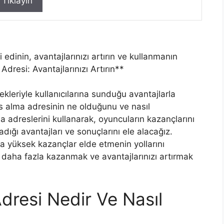
Tıklayın
edinin, avantajlarınızı artırın ve kullanmanın
dresi: Avantajlarınızı Artırın**
kleriyle kullanıcılarına sunduğu avantajlarla
s alma adresinin ne olduğunu ve nasıl
 adreslerini kullanarak, oyuncuların kazançlarını
ladığı avantajları ve sonuçlarını ele alacağız.
aha yüksek kazançlar elde etmenin yollarını
e daha fazla kazanmak ve avantajlarınızı artırmak
dresi Nedir Ve Nasıl