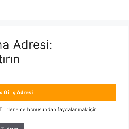
a Adresi:
ırın
s Giriş Adresi
00 TL deneme bonusundan faydalanmak için