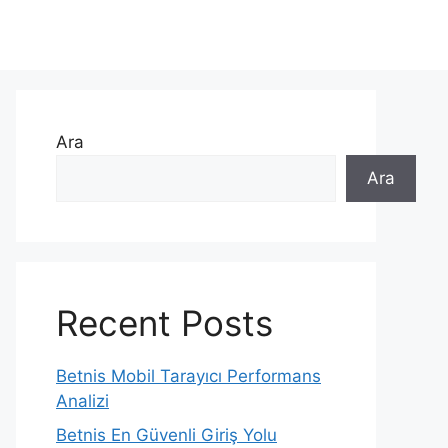
Ara
Ara
Recent Posts
Betnis Mobil Tarayıcı Performans
Analizi
Betnis En Güvenli Giriş Yolu