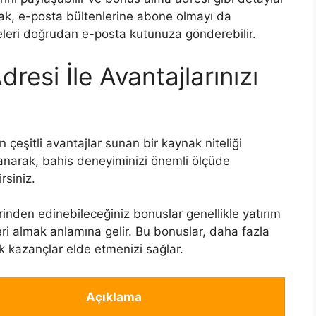
arak, e-posta bültenlerine abone olmayı da
meleri doğrudan e-posta kutunuza gönderebilir.
esi İle Avantajlarınızı
çin çeşitli avantajlar sunan bir kaynak niteliği
lanarak, bahis deneyiminizi önemli ölçüde
rsiniz.
inden edinebileceğiniz bonuslar genellikle yatırım
eri almak anlamına gelir. Bu bonuslar, daha fazla
 kazançlar elde etmenizi sağlar.
Açıklama