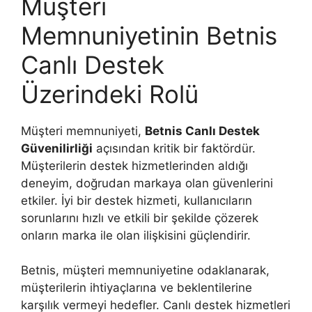
Müşteri
Memnuniyetinin Betnis
Canlı Destek
Üzerindeki Rolü
Müşteri memnuniyeti,
Betnis Canlı Destek
Güvenilirliği
açısından kritik bir faktördür.
Müşterilerin destek hizmetlerinden aldığı
deneyim, doğrudan markaya olan güvenlerini
etkiler. İyi bir destek hizmeti, kullanıcıların
sorunlarını hızlı ve etkili bir şekilde çözerek
onların marka ile olan ilişkisini güçlendirir.
Betnis, müşteri memnuniyetine odaklanarak,
müşterilerin ihtiyaçlarına ve beklentilerine
karşılık vermeyi hedefler. Canlı destek hizmetleri