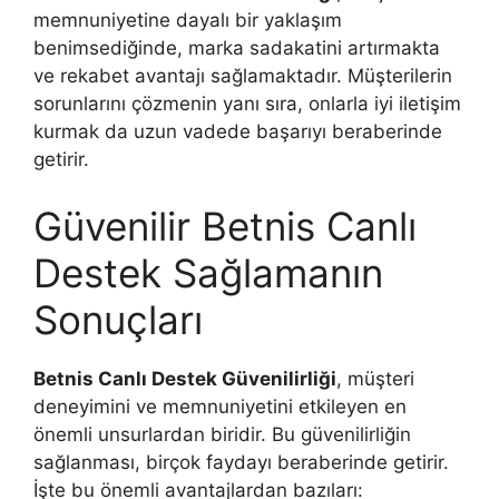
memnuniyetine dayalı bir yaklaşım
benimsediğinde, marka sadakatini artırmakta
ve rekabet avantajı sağlamaktadır. Müşterilerin
sorunlarını çözmenin yanı sıra, onlarla iyi iletişim
kurmak da uzun vadede başarıyı beraberinde
getirir.
Güvenilir Betnis Canlı
Destek Sağlamanın
Sonuçları
Betnis Canlı Destek Güvenilirliği
, müşteri
deneyimini ve memnuniyetini etkileyen en
önemli unsurlardan biridir. Bu güvenilirliğin
sağlanması, birçok faydayı beraberinde getirir.
İşte bu önemli avantajlardan bazıları: