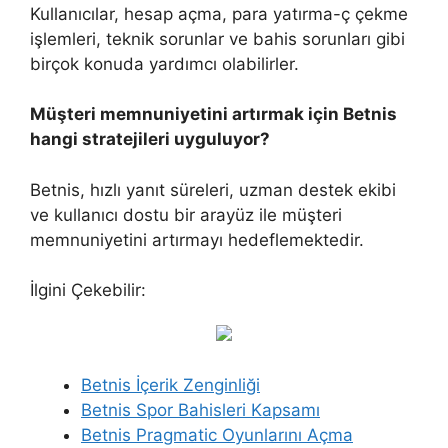
Kullanıcılar, hesap açma, para yatırma-ç çekme
işlemleri, teknik sorunlar ve bahis sorunları gibi
birçok konuda yardımcı olabilirler.
Müşteri memnuniyetini artırmak için Betnis
hangi stratejileri uyguluyor?
Betnis, hızlı yanıt süreleri, uzman destek ekibi
ve kullanıcı dostu bir arayüz ile müşteri
memnuniyetini artırmayı hedeflemektedir.
İlgini Çekebilir:
Betnis İçerik Zenginliği
Betnis Spor Bahisleri Kapsamı
Betnis Pragmatic Oyunlarını Açma