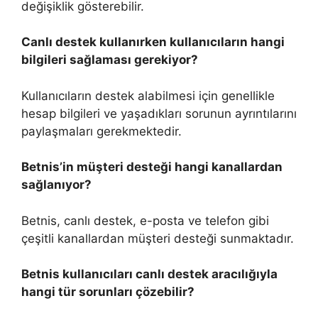
değişiklik gösterebilir.
Canlı destek kullanırken kullanıcıların hangi
bilgileri sağlaması gerekiyor?
Kullanıcıların destek alabilmesi için genellikle
hesap bilgileri ve yaşadıkları sorunun ayrıntılarını
paylaşmaları gerekmektedir.
Betnis’in müşteri desteği hangi kanallardan
sağlanıyor?
Betnis, canlı destek, e-posta ve telefon gibi
çeşitli kanallardan müşteri desteği sunmaktadır.
Betnis kullanıcıları canlı destek aracılığıyla
hangi tür sorunları çözebilir?