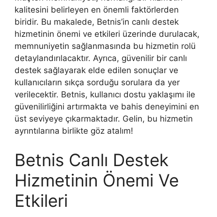
kalitesini belirleyen en önemli faktörlerden
biridir. Bu makalede, Betnis’in canlı destek
hizmetinin önemi ve etkileri üzerinde durulacak,
memnuniyetin sağlanmasında bu hizmetin rolü
detaylandırılacaktır. Ayrıca, güvenilir bir canlı
destek sağlayarak elde edilen sonuçlar ve
kullanıcıların sıkça sorduğu sorulara da yer
verilecektir. Betnis, kullanıcı dostu yaklaşımı ile
güvenilirliğini artırmakta ve bahis deneyimini en
üst seviyeye çıkarmaktadır. Gelin, bu hizmetin
ayrıntılarına birlikte göz atalım!
Betnis Canlı Destek
Hizmetinin Önemi Ve
Etkileri