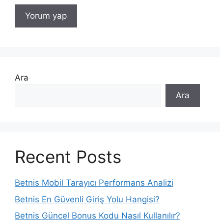
Ara
Ara
Recent Posts
Betnis Mobil Tarayıcı Performans Analizi
Betnis En Güvenli Giriş Yolu Hangisi?
Betnis Güncel Bonus Kodu Nasıl Kullanılır?