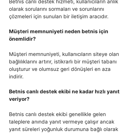
Betnis canlı destek hizmeti, kullanıcıların anlık
olarak sorularını sormaları ve sorunlarını
çözmeleri için sunulan bir iletişim aracıdır.
Müşteri memnuniyeti neden betnis için
önemlidir?
Müşteri memnuniyeti, kullanıcıların siteye olan
bağlılıklarını artırır, istikrarlı bir müşteri tabanı
oluşturur ve olumsuz geri dönüşleri en aza
indirir.
Betnis canlı destek ekibi ne kadar hızlı yanıt
veriyor?
Betnis canlı destek ekibi genellikle gelen
taleplere anında yanıt vermeye çalışır ancak
yanıt süreleri yoğunluk durumuna bağlı olarak