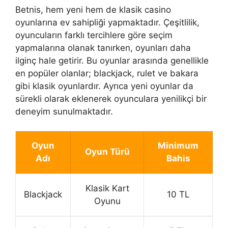
Betnis, hem yeni hem de klasik casino
oyunlarına ev sahipliği yapmaktadır. Çeşitlilik,
oyuncuların farklı tercihlere göre seçim
yapmalarına olanak tanırken, oyunları daha
ilginç hale getirir. Bu oyunlar arasında genellikle
en popüler olanlar; blackjack, rulet ve bakara
gibi klasik oyunlardır. Ayrıca yeni oyunlar da
sürekli olarak eklenerek oyunculara yenilikçi bir
deneyim sunulmaktadır.
Oyun
Minimum
Oyun Türü
Adı
Bahis
Klasik Kart
Blackjack
10 TL
Oyunu