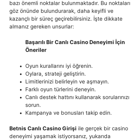
bazı önemli noktalar bulunmaktadır. Bu noktaları
göz önünde bulundurarak, daha keyifli ve
kazançlı bir süreç geçirebilirsiniz. İşte dikkate
almanız gereken unsurlar:
Başarılı Bir Canlı Casino Deneyimi İçin
Öneriler
Oyun kurallarını iyi öğrenin.
Oylara, strateji geliştirin.
Limitlerinizi belirleyin ve aşmayın.
Farklı oyun türlerini deneyin.
Canlı destek hattını kullanarak sorularınızı
sorun.
Kampanya ve bonusları takip edin.
Betnis Canlı Casino Girişi
ile gerçek bir casino
deneyimi yaşamak istiyorsanız, yukarıda