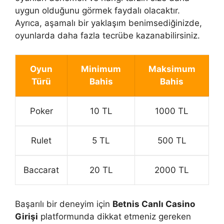
uygun olduğunu görmek faydalı olacaktır.
Ayrıca, aşamalı bir yaklaşım benimsediğinizde,
oyunlarda daha fazla tecrübe kazanabilirsiniz.
Oyun
Minimum
Maksimum
Türü
Bahis
Bahis
Poker
10 TL
1000 TL
Rulet
5 TL
500 TL
Baccarat
20 TL
2000 TL
Başarılı bir deneyim için
Betnis Canlı Casino
Girişi
platformunda dikkat etmeniz gereken