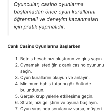
Oyuncular, casino oyunlarına
başlamadan önce oyun kurallarını
öğrenmeli ve deneyim kazanmaları
için pratik yapmalıdır.
Canlı Casino Oyunlarına Başlarken
Betnis hesabınızı oluşturun ve giriş yapın.
Oynamak istediğiniz canlı casino oyununu
seçin.
Oyun kurallarını okuyun ve anlayın.
Minimum bahis tutarını göz önünde
bulundurun.
Gerçek krupiyelerle etkileşime geçin.
Stratejinizi geliştirin ve oyuna başlayın.
Oyun sırasında sorularınız varsa, müşteri