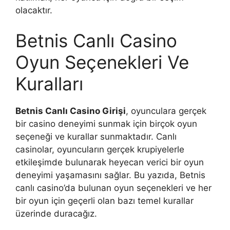
olacaktır.
Betnis Canlı Casino
Oyun Seçenekleri Ve
Kuralları
Betnis Canlı Casino Girişi
, oyunculara gerçek
bir casino deneyimi sunmak için birçok oyun
seçeneği ve kurallar sunmaktadır. Canlı
casinolar, oyuncuların gerçek krupiyelerle
etkileşimde bulunarak heyecan verici bir oyun
deneyimi yaşamasını sağlar. Bu yazıda, Betnis
canlı casino’da bulunan oyun seçenekleri ve her
bir oyun için geçerli olan bazı temel kurallar
üzerinde duracağız.