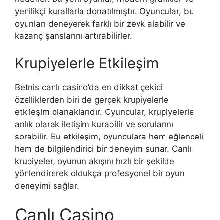
yenilikçi kurallarla donatılmıştır. Oyuncular, bu
oyunları deneyerek farklı bir zevk alabilir ve
kazanç şanslarını artırabilirler.
Krupiyelerle Etkileşim
Betnis canlı casino’da en dikkat çekici
özelliklerden biri de gerçek krupiyelerle
etkileşim olanaklarıdır. Oyuncular, krupiyelerle
anlık olarak iletişim kurabilir ve sorularını
sorabilir. Bu etkileşim, oyunculara hem eğlenceli
hem de bilgilendirici bir deneyim sunar. Canlı
krupiyeler, oyunun akışını hızlı bir şekilde
yönlendirerek oldukça profesyonel bir oyun
deneyimi sağlar.
Canlı Casino