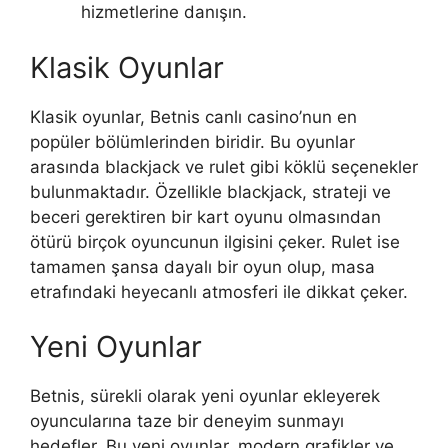
hizmetlerine danışın.
Klasik Oyunlar
Klasik oyunlar, Betnis canlı casino’nun en
popüler bölümlerinden biridir. Bu oyunlar
arasında blackjack ve rulet gibi köklü seçenekler
bulunmaktadır. Özellikle blackjack, strateji ve
beceri gerektiren bir kart oyunu olmasından
ötürü birçok oyuncunun ilgisini çeker. Rulet ise
tamamen şansa dayalı bir oyun olup, masa
etrafındaki heyecanlı atmosferi ile dikkat çeker.
Yeni Oyunlar
Betnis, sürekli olarak yeni oyunlar ekleyerek
oyuncularına taze bir deneyim sunmayı
hedefler. Bu yeni oyunlar, modern grafikler ve