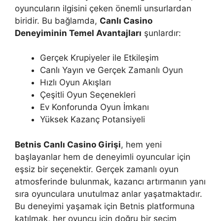
oyuncuların ilgisini çeken önemli unsurlardan
biridir. Bu bağlamda,
Canlı Casino
Deneyiminin Temel Avantajları
şunlardır:
Gerçek Krupiyeler ile Etkileşim
Canlı Yayın ve Gerçek Zamanlı Oyun
Hızlı Oyun Akışları
Çeşitli Oyun Seçenekleri
Ev Konforunda Oyun İmkanı
Yüksek Kazanç Potansiyeli
Betnis Canlı Casino Girişi
, hem yeni
başlayanlar hem de deneyimli oyuncular için
eşsiz bir seçenektir. Gerçek zamanlı oyun
atmosferinde bulunmak, kazancı artırmanın yanı
sıra oyunculara unutulmaz anlar yaşatmaktadır.
Bu deneyimi yaşamak için Betnis platformuna
katılmak, her oyuncu için doğru bir seçim