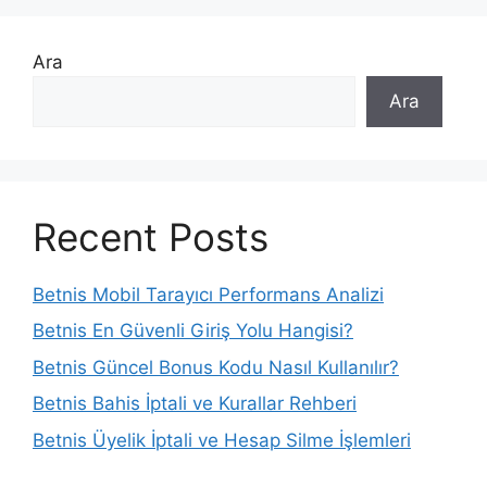
Ara
Ara
Recent Posts
Betnis Mobil Tarayıcı Performans Analizi
Betnis En Güvenli Giriş Yolu Hangisi?
Betnis Güncel Bonus Kodu Nasıl Kullanılır?
Betnis Bahis İptali ve Kurallar Rehberi
Betnis Üyelik İptali ve Hesap Silme İşlemleri