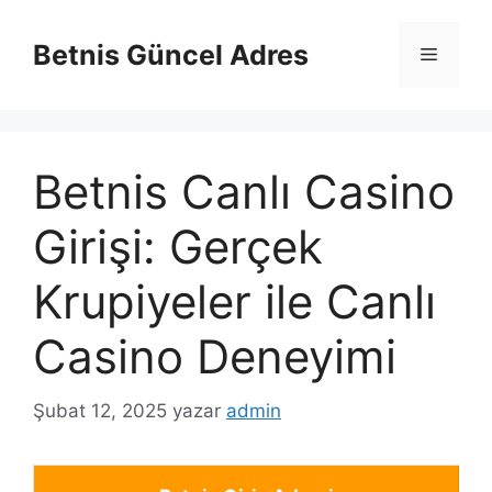
İçeriğe
atla
Betnis Güncel Adres
Menü
Betnis Canlı Casino
Girişi: Gerçek
Krupiyeler ile Canlı
Casino Deneyimi
Şubat 12, 2025
yazar
admin