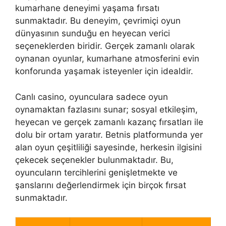
kumarhane deneyimi yaşama fırsatı
sunmaktadır. Bu deneyim, çevrimiçi oyun
dünyasının sunduğu en heyecan verici
seçeneklerden biridir. Gerçek zamanlı olarak
oynanan oyunlar, kumarhane atmosferini evin
konforunda yaşamak isteyenler için idealdir.
Canlı casino, oyunculara sadece oyun
oynamaktan fazlasını sunar; sosyal etkileşim,
heyecan ve gerçek zamanlı kazanç fırsatları ile
dolu bir ortam yaratır. Betnis platformunda yer
alan oyun çeşitliliği sayesinde, herkesin ilgisini
çekecek seçenekler bulunmaktadır. Bu,
oyuncuların tercihlerini genişletmekte ve
şanslarını değerlendirmek için birçok fırsat
sunmaktadır.