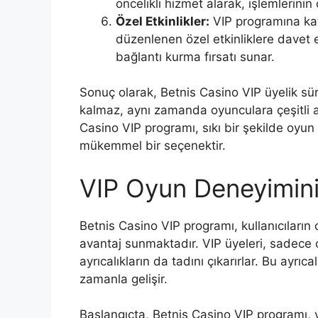
öncelikli hizmet alarak, işlemlerinin
Özel Etkinlikler:
VIP programına kat
düzenlenen özel etkinliklere davet ed
bağlantı kurma fırsatı sunar.
Sonuç olarak, Betnis Casino VIP üyelik s
kalmaz, aynı zamanda oyunculara çeşitli av
Casino VIP programı, sıkı bir şekilde oyun
mükemmel bir seçenektir.
VIP Oyun Deneyiminin
Betnis Casino VIP programı, kullanıcıların
avantaj sunmaktadır. VIP üyeleri, sadece
ayrıcalıkların da tadını çıkarırlar. Bu ayrıca
zamanla gelişir.
Başlangıçta, Betnis Casino VIP programı,