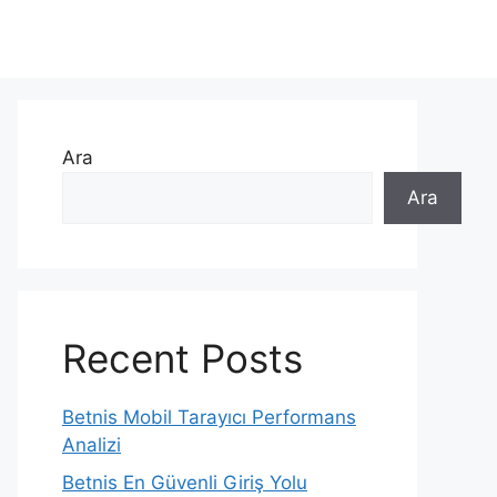
Ara
Ara
Recent Posts
Betnis Mobil Tarayıcı Performans
Analizi
Betnis En Güvenli Giriş Yolu