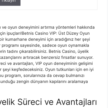
Tıklayın
arı ve oyun deneyimini artırma yöntemleri hakkında
için ipuçları!Betnis Casino VIP: Üst Düzey Oyun
bir kumarhane deneyimi için aradığınız her şeyi
IP programı sayesinde, sadece oyun oynamakla
in tadını çıkarabilirsiniz. Betnis Casino, üyelik
zançlarını artıracak benzersiz fırsatlar sunuyor.
eci ve avantajları, VIP oyun deneyiminin gelişimi
 her şeyi keşfedeceksiniz. Oyun tutkunları için en iyi
u program, sorularınıza da cevap bulmanızı
 sunduğu zengin dünyanın kapılarını aralamaya
elik Süreci ve Avantajları