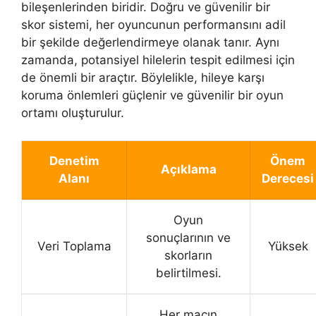
bileşenlerinden biridir. Doğru ve güvenilir bir
skor sistemi, her oyuncunun performansını adil
bir şekilde değerlendirmeye olanak tanır. Aynı
zamanda, potansiyel hilelerin tespit edilmesi için
de önemli bir araçtır. Böylelikle, hileye karşı
koruma önlemleri güçlenir ve güvenilir bir oyun
ortamı oluşturulur.
Denetim
Önem
Açıklama
Alanı
Derecesi
Oyun
sonuçlarının ve
Veri Toplama
Yüksek
skorların
belirtilmesi.
Her maçın