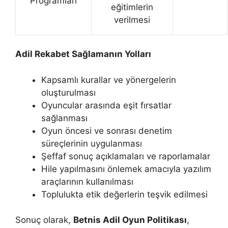
Programları
eğitimlerin
verilmesi
Adil Rekabet Sağlamanın Yolları
Kapsamlı kurallar ve yönergelerin
oluşturulması
Oyuncular arasında eşit fırsatlar
sağlanması
Oyun öncesi ve sonrası denetim
süreçlerinin uygulanması
Şeffaf sonuç açıklamaları ve raporlamalar
Hile yapılmasını önlemek amacıyla yazılım
araçlarının kullanılması
Toplulukta etik değerlerin teşvik edilmesi
Sonuç olarak,
Betnis Adil Oyun Politikası
,