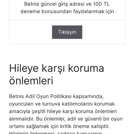
Betnis güncel giriş adresi ve 100 TL
deneme bonusundan faydalanmak için
Tıklayın
Hileye karşı koruma
önlemleri
Betnis Adil Oyun Politikası kapsamında,
oyuncuları ve turnuva katılımcılarını korumak
amacıyla çeşitli hileye karşı koruma önlemleri
alınmalıdır. Bu önlemler, adil ve güvenli bir oyun
ortamı sağlamak için kritik öneme sahiptir.
Hilelerin önlenmesi, sadece turnuvanın