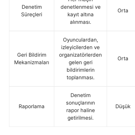
Denetim
denetlenmesi ve
Orta
Süreçleri
kayıt altına
alınması.
Oyunculardan,
izleyicilerden ve
Geri Bildirim
organizatörlerden
Orta
Mekanizmaları
gelen geri
bildirimlerin
toplanması.
Denetim
sonuçlarının
Raporlama
Düşük
rapor haline
getirilmesi.