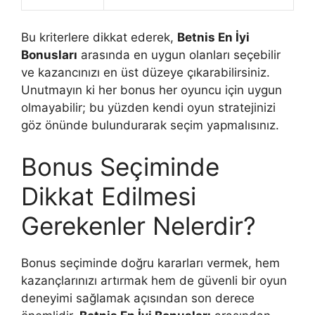
Bu kriterlere dikkat ederek,
Betnis En İyi
Bonusları
arasında en uygun olanları seçebilir
ve kazancınızı en üst düzeye çıkarabilirsiniz.
Unutmayın ki her bonus her oyuncu için uygun
olmayabilir; bu yüzden kendi oyun stratejinizi
göz önünde bulundurarak seçim yapmalısınız.
Bonus Seçiminde
Dikkat Edilmesi
Gerekenler Nelerdir?
Bonus seçiminde doğru kararları vermek, hem
kazançlarınızı artırmak hem de güvenli bir oyun
deneyimi sağlamak açısından son derece