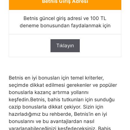
Betnis Giriş Adresi
Betnis güncel giriş adresi ve 100 TL
deneme bonusundan faydalanmak için
Tıklayın
Betnis en iyi bonusları için temel kriterler,
seçimde dikkat edilmesi gerekenler ve popüler
bonuslarla kazanç artırma yollarını
keşfedin.Betnis, bahis tutkunları için sunduğu
cazip bonuslarla dikkat çekiyor. Sizin için
hazırladığımız bu rehberde, Betnis’in en iyi
bonuslarını ve bu avantajlardan nasıl
yararlanabileceğinizi keşfedeceksiniz. Bahis