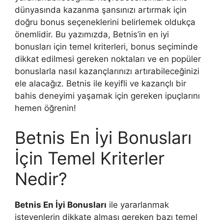
dünyasında kazanma şansınızı artırmak için
doğru bonus seçeneklerini belirlemek oldukça
önemlidir. Bu yazımızda, Betnis’in en iyi
bonusları için temel kriterleri, bonus seçiminde
dikkat edilmesi gereken noktaları ve en popüler
bonuslarla nasıl kazançlarınızı artırabileceğinizi
ele alacağız. Betnis ile keyifli ve kazançlı bir
bahis deneyimi yaşamak için gereken ipuçlarını
hemen öğrenin!
Betnis En İyi Bonusları
İçin Temel Kriterler
Nedir?
Betnis En İyi Bonusları
ile yararlanmak
isteyenlerin dikkate alması gereken bazı temel