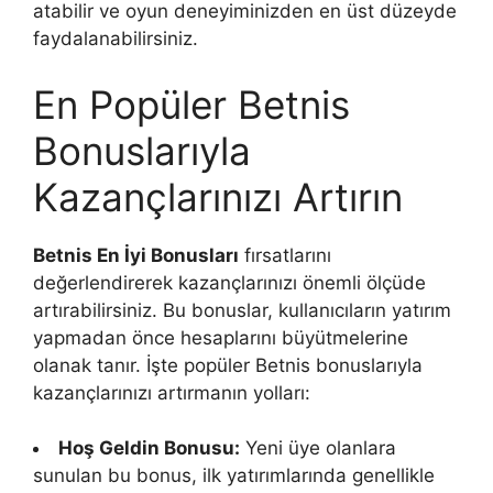
atabilir ve oyun deneyiminizden en üst düzeyde
faydalanabilirsiniz.
En Popüler Betnis
Bonuslarıyla
Kazançlarınızı Artırın
Betnis En İyi Bonusları
fırsatlarını
değerlendirerek kazançlarınızı önemli ölçüde
artırabilirsiniz. Bu bonuslar, kullanıcıların yatırım
yapmadan önce hesaplarını büyütmelerine
olanak tanır. İşte popüler Betnis bonuslarıyla
kazançlarınızı artırmanın yolları:
Hoş Geldin Bonusu:
Yeni üye olanlara
sunulan bu bonus, ilk yatırımlarında genellikle