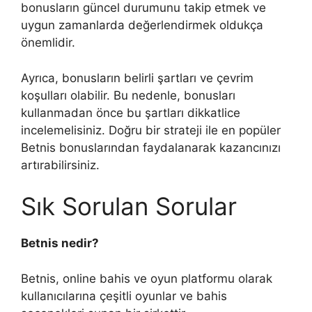
bonusların güncel durumunu takip etmek ve
uygun zamanlarda değerlendirmek oldukça
önemlidir.
Ayrıca, bonusların belirli şartları ve çevrim
koşulları olabilir. Bu nedenle, bonusları
kullanmadan önce bu şartları dikkatlice
incelemelisiniz. Doğru bir strateji ile en popüler
Betnis bonuslarından faydalanarak kazancınızı
artırabilirsiniz.
Sık Sorulan Sorular
Betnis nedir?
Betnis, online bahis ve oyun platformu olarak
kullanıcılarına çeşitli oyunlar ve bahis