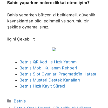
Bahis yaparken nelere dikkat etmeliyim?
Bahis yaparken bütçenizi belirlemeli, güvenilir
kaynaklardan bilgi edinmeli ve sorumlu bir
şekilde oynamalısınız.
İlgini Çekebilir:
Betnis QR Kod ile Hızlı Yatırım
Betnis Mobil Kullanım Rehberi
Betnis Slot Oyunları Pragmatic’in Hatası
Betnis Müşteri Destek Kanalları
Betnis Hızlı Kayıt Süreci
Kategoriler
Betnis