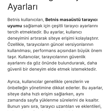
Ayarları
Betnis kullanıcıları,
Betnis masaüstü tarayıcı
uyumu
sağlamak için çeşitli tarayıcı ayarlarını
tercih etmektedir. Bu ayarlar, kullanıcı
deneyimini artırarak siteye erişimi kolaylaştırır.
Özellikle, tarayıcıların güncel versiyonlarının
kullanılması, performans açısından büyük önem
taşır. Kullanıcılar, tarayıcılarının güvenlik
ayarlarını da göz önünde bulundurarak, daha
güvenli bir deneyim elde etmek istemektedir.
Ayrıca, kullanıcılar genellikle çerezlerin ve
önbelleğin yönetimine dikkat ederler. Bu ayarlar,
siteye daha hızlı erişim sağlarken, aynı
zamanda sayfa yüklenme sürelerini de kısaltır.
Bunun yanı sıra, tarayıcı uzantıları ve eklentileri,