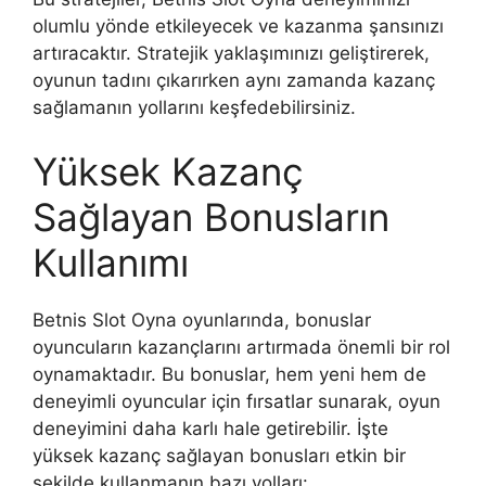
olumlu yönde etkileyecek ve kazanma şansınızı
artıracaktır. Stratejik yaklaşımınızı geliştirerek,
oyunun tadını çıkarırken aynı zamanda kazanç
sağlamanın yollarını keşfedebilirsiniz.
Yüksek Kazanç
Sağlayan Bonusların
Kullanımı
Betnis Slot Oyna oyunlarında, bonuslar
oyuncuların kazançlarını artırmada önemli bir rol
oynamaktadır. Bu bonuslar, hem yeni hem de
deneyimli oyuncular için fırsatlar sunarak, oyun
deneyimini daha karlı hale getirebilir. İşte
yüksek kazanç sağlayan bonusları etkin bir
şekilde kullanmanın bazı yolları: