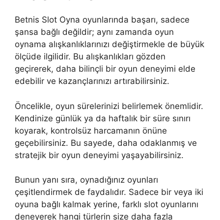
Betnis Slot Oyna oyunlarında başarı, sadece
şansa bağlı değildir; aynı zamanda oyun
oynama alışkanlıklarınızı değiştirmekle de büyük
ölçüde ilgilidir. Bu alışkanlıkları gözden
geçirerek, daha bilinçli bir oyun deneyimi elde
edebilir ve kazançlarınızı artırabilirsiniz.
Öncelikle, oyun sürelerinizi belirlemek önemlidir.
Kendinize günlük ya da haftalık bir süre sınırı
koyarak, kontrolsüz harcamanın önüne
geçebilirsiniz. Bu sayede, daha odaklanmış ve
stratejik bir oyun deneyimi yaşayabilirsiniz.
Bunun yanı sıra, oynadığınız oyunları
çeşitlendirmek de faydalıdır. Sadece bir veya iki
oyuna bağlı kalmak yerine, farklı slot oyunlarını
deneyerek hangi türlerin size daha fazla