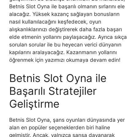
Betnis Slot Oyna ile başarılı olmanın sırlarını ele
alacağız. Yüksek kazanç sağlayan bonusların
nasıl kullanılacağını keşfedecek, oyun
alışkanlıklarınızı değiştirerek daha fazla başarı
elde etmenin yollarını paylaşacağız. Ayrıca sıkça
sorulan sorular ile bu heyecan verici dünyanın
kapılarını aralayacağız. Kazanmanın yollarını
öğrenmek için yazımızı okumaya devam edin!
Betnis Slot Oyna ile
Başarılı Stratejiler
Geliştirme
Betnis Slot Oyna, şans oyunları dünyasında yer
alan en popüler seçeneklerden biri haline
gelmiştir. Ancak, yalnızca şansa dayanarak