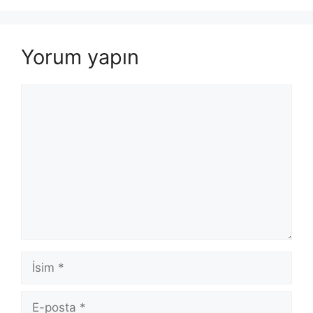
Yorum yapın
Yorum
İsim
E-