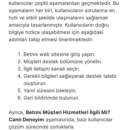
kullanıcılar çeşitli aşamalardan geçmektedir. Bu
aşamaların her biri, kullanıcıların sorularına en
hızlı ve etkili şekilde ulaşmalarını sağlamak
amacıyla tasarlanmıştır. Kullanıcıların doğru
bilgiye hızlıca ulaşabilmesi için aşağıdaki
adımları takip etmesi önerilmektedir:
Betnis web sitesine giriş yapın.
Müşteri destek bölümüne yönelin.
İlgili iletişim kanalı seçin.
Gerekli bilgileri sağlayarak destek talebi
oluşturun.
Yanıt süresini bekleyin.
Geri bildirimde bulunun.
Ayrıca,
Betnis Müşteri Hizmetleri İlgili Mi?
Canlı Deneyim
aşamasında, bazı kullanıcılar
çözüm sürecinde zorluklarla