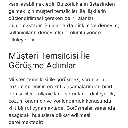
karşılaşabilmektedir. Bu zorlukların üstesinden
gelmek için müşteri temsilcileri ile ilişkilerin
güçlendirilmesi gereken belirli alanlar
bulunmaktadır. Bu alanlarda birikim ve deneyim,
kullanıcıların deneyimlerini olumlu yönde
etkileyebilir.
Müşteri Temsilcisi İle
Görüşme Adımları
Müşteri temsilcisi ile görüşmek, sorunların
çözüm sürecinin en kritik aşamalarından biridir.
Temsilciler, kullanıcıların sorunlarını dinleyerek,
çözüm önermek ve yönlendirmek konusunda
kilit bir rol oynamaktadır. Görüşmeler sırasında
aşağıdaki hususlara dikkat edilmesi
gerekmektedir: