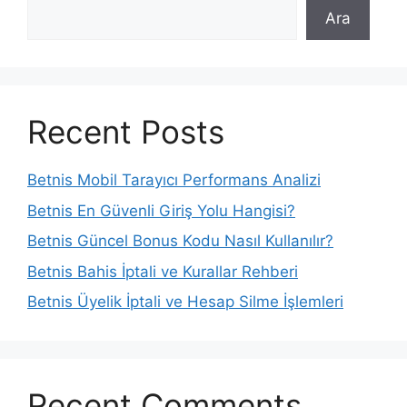
Ara
Recent Posts
Betnis Mobil Tarayıcı Performans Analizi
Betnis En Güvenli Giriş Yolu Hangisi?
Betnis Güncel Bonus Kodu Nasıl Kullanılır?
Betnis Bahis İptali ve Kurallar Rehberi
Betnis Üyelik İptali ve Hesap Silme İşlemleri
Recent Comments