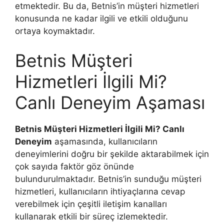
etmektedir. Bu da, Betnis’in müşteri hizmetleri
konusunda ne kadar ilgili ve etkili olduğunu
ortaya koymaktadır.
Betnis Müşteri
Hizmetleri İlgili Mi?
Canlı Deneyim Aşaması
Betnis Müşteri Hizmetleri İlgili Mi? Canlı
Deneyim
aşamasında, kullanıcıların
deneyimlerini doğru bir şekilde aktarabilmek için
çok sayıda faktör göz önünde
bulundurulmaktadır. Betnis’in sunduğu müşteri
hizmetleri, kullanıcıların ihtiyaçlarına cevap
verebilmek için çeşitli iletişim kanalları
kullanarak etkili bir süreç izlemektedir.