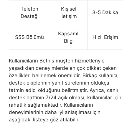
Telefon
Kişisel
3-5 Dakika
Desteği
İletişim
Kapsamlı
SSS Bölümü
Hızlı Erişim
Bilgi
Kullanıcıların Betnis müşteri hizmetleriyle
yaşadıkları deneyimlerde en çok dikkat çeken
özellikleri belirlemek önemlidir. Birkaç kullanıcı,
destek ekiplerinin yanıt sürelerinin oldukça
tatmin edici olduğunu belirtmiştir. Ayrıca, canlı
destek hattının 7/24 açık olması, kullanıcılar için
rahatlık sağlamaktadır. Kullanıcıların
deneyimlerinin daha iyi anlaşılması için
aşağıdaki listeye göz atılabilir: