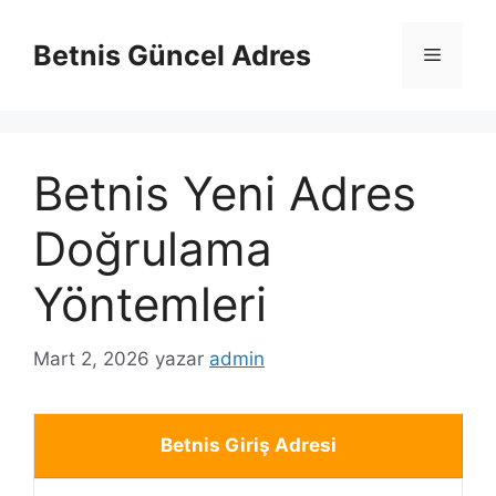
İçeriğe
atla
Betnis Güncel Adres
Menü
Betnis Yeni Adres
Doğrulama
Yöntemleri
Mart 2, 2026
yazar
admin
Betnis Giriş Adresi