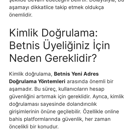
aşamayı dikkatlice takip etmek oldukça
önemlidir.
Kimlik Doğrulama:
Betnis Üyeliğiniz İçin
Neden Gereklidir?
Kimlik doğrulama,
Betnis Yeni Adres
Doğrulama Yöntemleri
arasında önemli bir
aşamadır. Bu süreç, kullanıcıların hesap
güvenliğini artırmak için gereklidir. Ayrıca, kimlik
doğrulaması sayesinde dolandırıcılık
girişimlerinin önüne geçilebilir. Özellikle online
bahis platformlarında güvenlik, her zaman
öncelikli bir konudur.