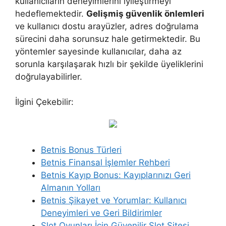
kullanıcıların deneyimlerini iyileştirmeyi
hedeflemektedir.
Gelişmiş güvenlik önlemleri
ve kullanıcı dostu arayüzler, adres doğrulama
sürecini daha sorunsuz hale getirmektedir. Bu
yöntemler sayesinde kullanıcılar, daha az
sorunla karşılaşarak hızlı bir şekilde üyeliklerini
doğrulayabilirler.
İlgini Çekebilir:
Betnis Bonus Türleri
Betnis Finansal İşlemler Rehberi
Betnis Kayıp Bonus: Kayıplarınızı Geri
Almanın Yolları
Betnis Şikayet ve Yorumlar: Kullanıcı
Deneyimleri ve Geri Bildirimler
Slot Oyunları İçin Güvenilir Slot Sitesi