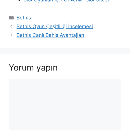
Kategoriler
Betnis
Betnis Oyun Çeşitliliği İncelemesi
Betnis Canlı Bahis Avantajları
Yorum yapın
Yorum