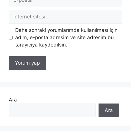
posta
İnternet
sitesi
Daha sonraki yorumlarımda kullanılması için
adım, e-posta adresim ve site adresim bu
tarayıcıya kaydedilsin.
Ara
Ara