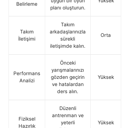
uygun bir oyun
Yüksek
Belirleme
planı oluşturun.
Takım
Takım
arkadaşlarınızla
Orta
İletişimi
sürekli
iletişimde kalın.
Önceki
yarışmalarınızı
Performans
gözden geçirin
Yüksek
Analizi
ve hatalardan
ders alın.
Düzenli
antrenman ve
Fiziksel
yeterli
Yüksek
Hazırlık