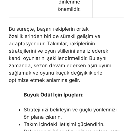
dinlenme
önemlidir.
Bu süreçte, başarılı ekiplerin ortak
özelliklerinden biri de sürekli gelişim ve
adaptasyondur. Takımlar, rakiplerinin
stratejilerini ve oyun stillerini analiz ederek
kendi oyunlarını şekillendirmelidir. Bu aynı
zamanda, sezon devam ederken aşırı uyum
sağlamak ve oyunu küçük değişikliklerle
optimize etmek anlamına gelir.
Büyük Ödül İçin İpuçları:
Stratejinizi belirleyin ve güçlü yönlerinizi
ön plana çıkarın.
Takım içindeki iletişimi güçlendirin.