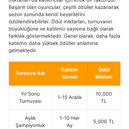
Başarılı olan oyuncular, çeşitli ödüller kazanarak
sezon sonunda kendi becerilerini
ödüllendirebilirler. Ödül miktarları, turnuvanın
büyüklüğüne ve katılımcı sayısına bağlı olarak
farklılık göstermektedir. Genel olarak, daha fazla
katılımcı daha yüksek ödüller anlamına
gelmektedir.
Katılım
Ödül
Turnuva Adı
Süresi
Miktarı
Yıl Sonu
10,000
1-15 Aralık
Turnuvası
TL
Aylık
1-10 Her
5,000 TL
Şampiyonluk
Ay