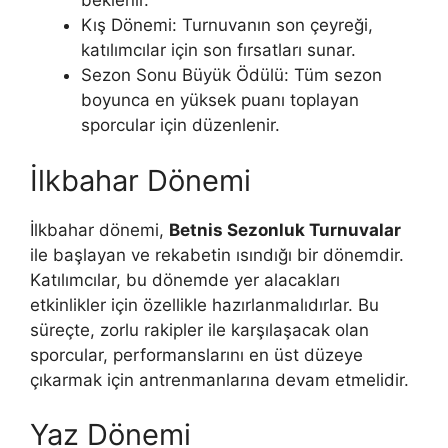
beklenir.
Kış Dönemi: Turnuvanın son çeyreği,
katılımcılar için son fırsatları sunar.
Sezon Sonu Büyük Ödülü: Tüm sezon
boyunca en yüksek puanı toplayan
sporcular için düzenlenir.
İlkbahar Dönemi
İlkbahar dönemi,
Betnis Sezonluk Turnuvalar
ile başlayan ve rekabetin ısındığı bir dönemdir.
Katılımcılar, bu dönemde yer alacakları
etkinlikler için özellikle hazırlanmalıdırlar. Bu
süreçte, zorlu rakipler ile karşılaşacak olan
sporcular, performanslarını en üst düzeye
çıkarmak için antrenmanlarına devam etmelidir.
Yaz Dönemi