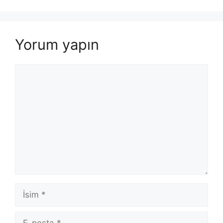
Yorum yapın
Yorum
İsim
E-