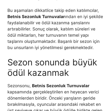
Bu aşamaları dikkatlice takip eden katılımcılar,
Betnis Sezonluk Turnuvalar
ından en iyi şekilde
faydalanabilir ve ödül kazanma şanslarını
artırabilirler. Sonuç olarak, katılım süreleri ve
ödül miktarları, her turnuvanın temel yapı
taşlarını oluşturmaktadır. Başarılı bir sezon için
bu unsurların iyi yönetilmesi gerekmektedir.
Sezon sonunda büyük
ödül kazanmak
Sezonsonu,
Betnis Sezonluk Turnuvalar
kapsamında gerçekleştirilen en heyecan verici
dönemlerden biridir. Önceki yarışların geride
bırakılmasıyla, oyuncular arasındaki rekabet en
üst seviyeye çıkar ve büyük ödülle birlikte gelen