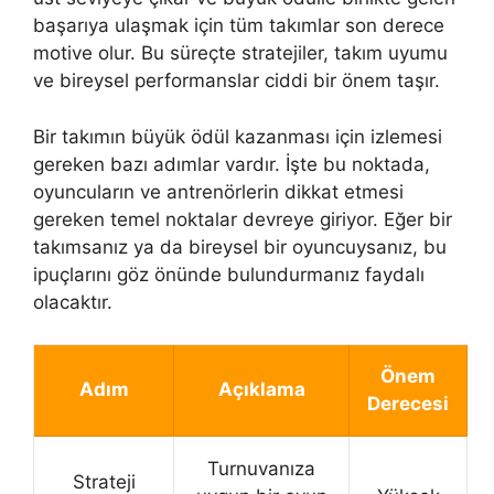
başarıya ulaşmak için tüm takımlar son derece
motive olur. Bu süreçte stratejiler, takım uyumu
ve bireysel performanslar ciddi bir önem taşır.
Bir takımın büyük ödül kazanması için izlemesi
gereken bazı adımlar vardır. İşte bu noktada,
oyuncuların ve antrenörlerin dikkat etmesi
gereken temel noktalar devreye giriyor. Eğer bir
takımsanız ya da bireysel bir oyuncuysanız, bu
ipuçlarını göz önünde bulundurmanız faydalı
olacaktır.
Önem
Adım
Açıklama
Derecesi
Turnuvanıza
Strateji