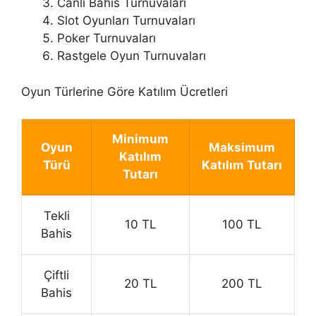
Canlı Bahis Turnuvaları
Slot Oyunları Turnuvaları
Poker Turnuvaları
Rastgele Oyun Turnuvaları
Oyun Türlerine Göre Katılım Ücretleri
Minimum
Oyun
Maksimum
Katılım
Türü
Katılım Tutarı
Tutarı
Tekli
10 TL
100 TL
Bahis
Çiftli
20 TL
200 TL
Bahis