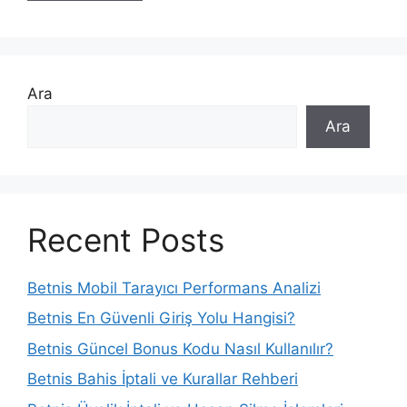
Ara
Ara
Recent Posts
Betnis Mobil Tarayıcı Performans Analizi
Betnis En Güvenli Giriş Yolu Hangisi?
Betnis Güncel Bonus Kodu Nasıl Kullanılır?
Betnis Bahis İptali ve Kurallar Rehberi