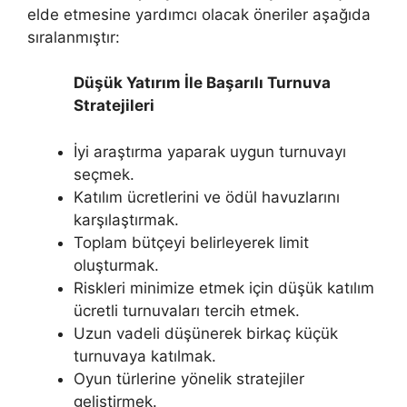
elde etmesine yardımcı olacak öneriler aşağıda
sıralanmıştır:
Düşük Yatırım İle Başarılı Turnuva
Stratejileri
İyi araştırma yaparak uygun turnuvayı
seçmek.
Katılım ücretlerini ve ödül havuzlarını
karşılaştırmak.
Toplam bütçeyi belirleyerek limit
oluşturmak.
Riskleri minimize etmek için düşük katılım
ücretli turnuvaları tercih etmek.
Uzun vadeli düşünerek birkaç küçük
turnuvaya katılmak.
Oyun türlerine yönelik stratejiler
geliştirmek.