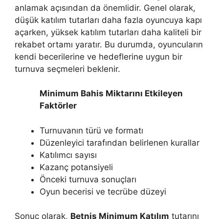
anlamak açısından da önemlidir. Genel olarak,
düşük katılım tutarları daha fazla oyuncuya kapı
açarken, yüksek katılım tutarları daha kaliteli bir
rekabet ortamı yaratır. Bu durumda, oyuncuların
kendi becerilerine ve hedeflerine uygun bir
turnuva seçmeleri beklenir.
Minimum Bahis Miktarını Etkileyen
Faktörler
Turnuvanın türü ve formatı
Düzenleyici tarafından belirlenen kurallar
Katılımcı sayısı
Kazanç potansiyeli
Önceki turnuva sonuçları
Oyun becerisi ve tecrübe düzeyi
Sonuç olarak,
Betnis Minimum Katılım
tutarını