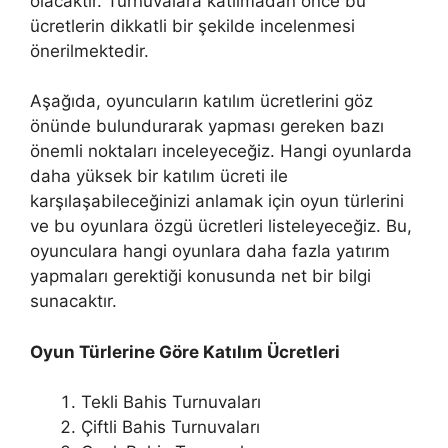
olacaktır. Turnuvalara katılmadan önce bu
ücretlerin dikkatli bir şekilde incelenmesi
önerilmektedir.
Aşağıda, oyuncuların katılım ücretlerini göz
önünde bulundurarak yapması gereken bazı
önemli noktaları inceleyeceğiz. Hangi oyunlarda
daha yüksek bir katılım ücreti ile
karşılaşabileceğinizi anlamak için oyun türlerini
ve bu oyunlara özgü ücretleri listeleyeceğiz. Bu,
oyunculara hangi oyunlara daha fazla yatırım
yapmaları gerektiği konusunda net bir bilgi
sunacaktır.
Oyun Türlerine Göre Katılım Ücretleri
Tekli Bahis Turnuvaları
Çiftli Bahis Turnuvaları