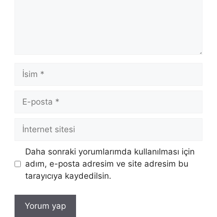
İsim
E-
posta
İnternet
sitesi
Daha sonraki yorumlarımda kullanılması için
adım, e-posta adresim ve site adresim bu
tarayıcıya kaydedilsin.