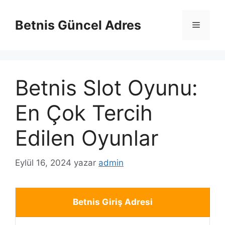
İçeriğe
atla
Betnis Güncel Adres
Menü
Betnis Slot Oyunu:
En Çok Tercih
Edilen Oyunlar
Eylül 16, 2024
yazar
admin
Betnis Giriş Adresi