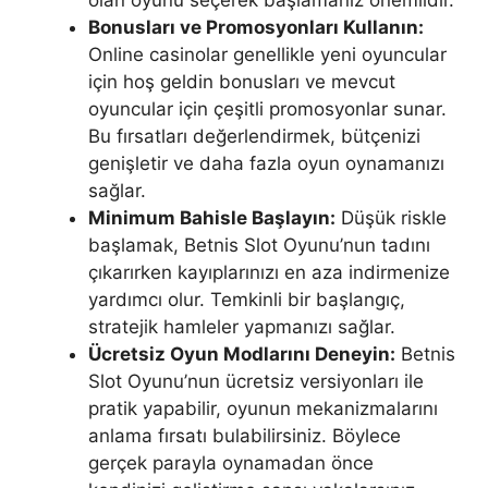
Bonusları ve Promosyonları Kullanın:
Online casinolar genellikle yeni oyuncular
için hoş geldin bonusları ve mevcut
oyuncular için çeşitli promosyonlar sunar.
Bu fırsatları değerlendirmek, bütçenizi
genişletir ve daha fazla oyun oynamanızı
sağlar.
Minimum Bahisle Başlayın:
Düşük riskle
başlamak, Betnis Slot Oyunu’nun tadını
çıkarırken kayıplarınızı en aza indirmenize
yardımcı olur. Temkinli bir başlangıç,
stratejik hamleler yapmanızı sağlar.
Ücretsiz Oyun Modlarını Deneyin:
Betnis
Slot Oyunu’nun ücretsiz versiyonları ile
pratik yapabilir, oyunun mekanizmalarını
anlama fırsatı bulabilirsiniz. Böylece
gerçek parayla oynamadan önce