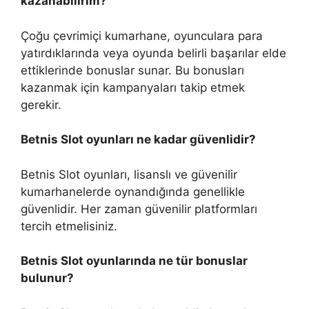
kazanabilirim?
Çoğu çevrimiçi kumarhane, oyunculara para
yatırdıklarında veya oyunda belirli başarılar elde
ettiklerinde bonuslar sunar. Bu bonusları
kazanmak için kampanyaları takip etmek
gerekir.
Betnis Slot oyunları ne kadar güvenlidir?
Betnis Slot oyunları, lisanslı ve güvenilir
kumarhanelerde oynandığında genellikle
güvenlidir. Her zaman güvenilir platformları
tercih etmelisiniz.
Betnis Slot oyunlarında ne tür bonuslar
bulunur?