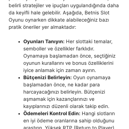
belirli stratejiler ve ipuçları uygulandığında daha
da keyifli hale gelebilir. Aşağıda, Betnis Slot
Oyunu oynarken dikkate alabileceğiniz bazı
pratik öneriler yer almaktadır:
Oyunları Tanıyın:
Her slottaki temalar,
semboller ve özellikler farklıdır.
Oynamaya başlamadan önce, seçtiğiniz
oyunun kurallarını ve bonus özelliklerini
iyice anlamak için zaman ayırın.
Bütçenizi Belirleyin:
Oyun oynamaya
başlamadan önce, ne kadar para
harcayacağınızı belirleyin. Bütçenizi
aşmamak için kazançlarınızı ve
kayıplarınızı düzenli olarak takip edin.
Ödemeleri Kontrol Edin:
Hangi slotların
en iyi ödeme oranlarına sahip olduğunu
araştırın. Yüksek RTP (Return to Player)