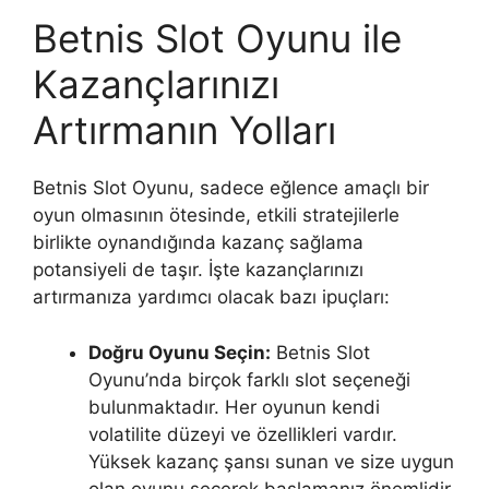
Betnis Slot Oyunu ile
Kazançlarınızı
Artırmanın Yolları
Betnis Slot Oyunu, sadece eğlence amaçlı bir
oyun olmasının ötesinde, etkili stratejilerle
birlikte oynandığında kazanç sağlama
potansiyeli de taşır. İşte kazançlarınızı
artırmanıza yardımcı olacak bazı ipuçları:
Doğru Oyunu Seçin:
Betnis Slot
Oyunu’nda birçok farklı slot seçeneği
bulunmaktadır. Her oyunun kendi
volatilite düzeyi ve özellikleri vardır.
Yüksek kazanç şansı sunan ve size uygun
olan oyunu seçerek başlamanız önemlidir.