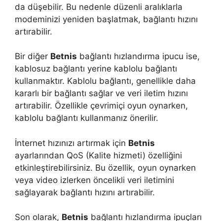
da düşebilir. Bu nedenle düzenli aralıklarla
modeminizi yeniden başlatmak, bağlantı hızını
artırabilir.
Bir diğer
Betnis
bağlantı hızlandırma ipucu ise,
kablosuz bağlantı yerine kablolu bağlantı
kullanmaktır. Kablolu bağlantı, genellikle daha
kararlı bir bağlantı sağlar ve veri iletim hızını
artırabilir. Özellikle çevrimiçi oyun oynarken,
kablolu bağlantı kullanmanız önerilir.
İnternet hızınızı artırmak için
Betnis
ayarlarından QoS (Kalite hizmeti) özelliğini
etkinleştirebilirsiniz. Bu özellik, oyun oynarken
veya video izlerken öncelikli veri iletimini
sağlayarak bağlantı hızını artırabilir.
Son olarak,
Betnis
bağlantı hızlandırma ipuçları