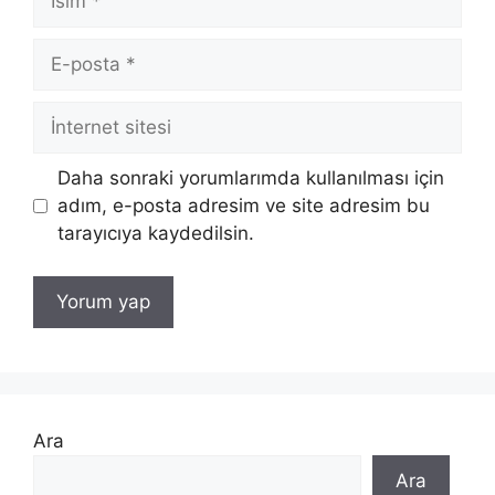
E-
posta
İnternet
sitesi
Daha sonraki yorumlarımda kullanılması için
adım, e-posta adresim ve site adresim bu
tarayıcıya kaydedilsin.
Ara
Ara