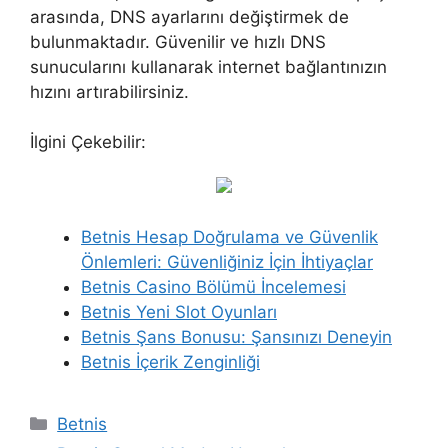
arasında, DNS ayarlarını değiştirmek de
bulunmaktadır. Güvenilir ve hızlı DNS
sunucularını kullanarak internet bağlantınızın
hızını artırabilirsiniz.
İlgini Çekebilir:
Betnis Hesap Doğrulama ve Güvenlik
Önlemleri: Güvenliğiniz İçin İhtiyaçlar
Betnis Casino Bölümü İncelemesi
Betnis Yeni Slot Oyunları
Betnis Şans Bonusu: Şansınızı Deneyin
Betnis İçerik Zenginliği
Kategoriler
Betnis