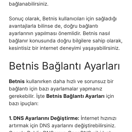
bağlanabilirsiniz.
Sonuç olarak, Betnis kullanıcıları için sağladığı
avantajlarla bilinse de, doğru bağlantı
ayarlarının yapılması önemlidir. Betnis nasıl
bağlanır konusunda doğru bilgilere sahip olarak,
kesintisiz bir internet deneyimi yaşayabilirsiniz.
Betnis Bağlantı Ayarları
Betnis
kullanırken daha hızlı ve sorunsuz bir
bağlantı için bazı ayarlamalar yapmanız
gerekebilir. İşte
Betnis Bağlantı Ayarları
için
bazı ipuçları:
1. DNS Ayarlarını Değiştirme:
İnternet hızınızı
artırmak için DNS ayarlarını değiştirebilirsiniz.