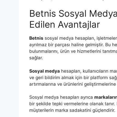
Betnis Sosyal Medya
Edilen Avantajlar
Betnis
sosyal medya hesapları, işletmelerin
ayrılmaz bir parçası haline gelmiştir. Bu h
bulunmalarını, ürün ve hizmetlerini tanıtma
sağlar.
Sosyal medya
hesapları, kullanıcıların ma
ve geri bildirim almak için bir platform s
artırmalarına ve ürünlerini geliştirmelerine
Sosyal medya hesapları ayrıca
markaları
bir şekilde tepki vermelerine olanak tanır. B
müşterilerin marka sadakatini güçlendirir.