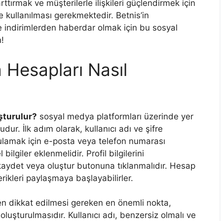
rttırmak ve müşterilerle ilişkileri güçlendirmek için
e kullanılması gerekmektedir. Betnis’in
 indirimlerden haberdar olmak için bu sosyal
!
 Hesapları Nasıl
şturulur?
sosyal medya platformları üzerinde yer
udur. İlk adım olarak, kullanıcı adı ve şifre
ulamak için e-posta veya telefon numarası
 bilgiler eklenmelidir. Profil bilgilerini
aydet veya oluştur butonuna tıklanmalıdır. Hesap
çerikleri paylaşmaya başlayabilirler.
en dikkat edilmesi gereken en önemli nokta,
e oluşturulmasıdır. Kullanıcı adı, benzersiz olmalı ve