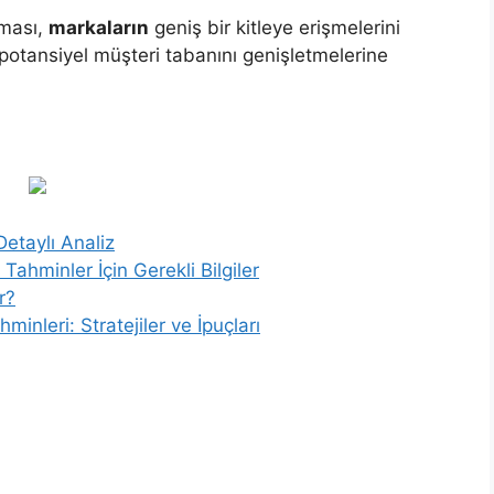
lması,
markaların
geniş bir kitleye erişmelerini
 ve potansiyel müşteri tabanını genişletmelerine
Detaylı Analiz
 Tahminler İçin Gerekli Bilgiler
r?
minleri: Stratejiler ve İpuçları