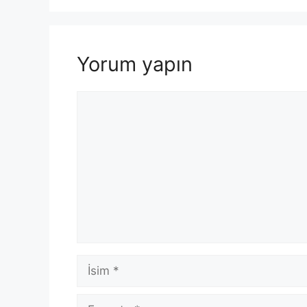
Yorum yapın
Yorum
İsim
E-