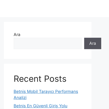
Ara
Ara
Recent Posts
Betnis Mobil Tarayıcı Performans
Analizi
Betnis En Güvenli Giriş Yolu