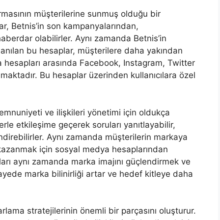
firmasının müşterilerine sunmuş olduğu bir
lar, Betnis’in son kampanyalarından,
haberdar olabilirler. Aynı zamanda Betnis’in
llanılan bu hesaplar, müşterilere daha yakından
 hesapları arasında Facebook, Instagram, Twitter
nmaktadır. Bu hesaplar üzerinden kullanıcılara özel
nuniyeti ve ilişkileri yönetimi için oldukça
le etkileşime geçerek soruları yanıtlayabilir,
lendirebilirler. Aynı zamanda müşterilerin markaya
ni kazanmak için sosyal medya hesaplarından
pları aynı zamanda marka imajını güçlendirmek ve
ayede marka bilinirliği artar ve hedef kitleye daha
rlama stratejilerinin önemli bir parçasını oluşturur.