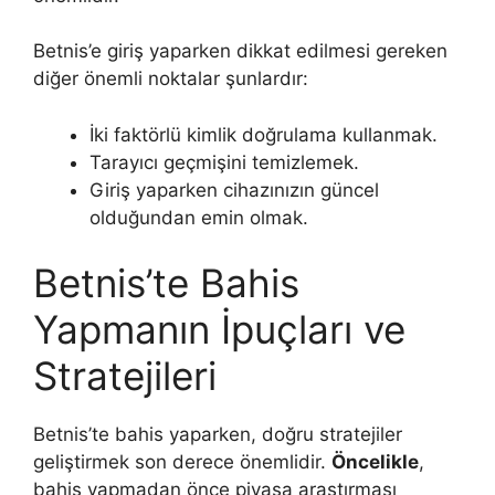
Betnis’e giriş yaparken dikkat edilmesi gereken
diğer önemli noktalar şunlardır:
İki faktörlü kimlik doğrulama kullanmak.
Tarayıcı geçmişini temizlemek.
Giriş yaparken cihazınızın güncel
olduğundan emin olmak.
Betnis’te Bahis
Yapmanın İpuçları ve
Stratejileri
Betnis’te bahis yaparken, doğru stratejiler
geliştirmek son derece önemlidir.
Öncelikle
,
bahis yapmadan önce piyasa araştırması