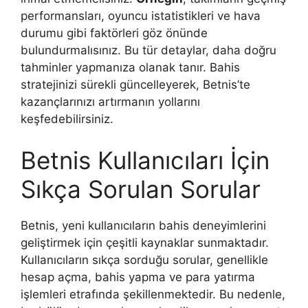
performansları, oyuncu istatistikleri ve hava
durumu gibi faktörleri göz önünde
bulundurmalısınız. Bu tür detaylar, daha doğru
tahminler yapmanıza olanak tanır. Bahis
stratejinizi sürekli güncelleyerek, Betnis’te
kazançlarınızı artırmanın yollarını
keşfedebilirsiniz.
Betnis Kullanıcıları İçin
Sıkça Sorulan Sorular
Betnis, yeni kullanıcıların bahis deneyimlerini
geliştirmek için çeşitli kaynaklar sunmaktadır.
Kullanıcıların sıkça sorduğu sorular, genellikle
hesap açma, bahis yapma ve para yatırma
işlemleri etrafında şekillenmektedir. Bu nedenle,