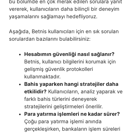
bu bölümde en çok merak edilen sorulara yanıt
vererek, kullanıcıların daha bilinçli bir deneyim
yaşamalarını sağlamayı hedefliyoruz.
Aşağıda, Betnis kullanıcıları için en sık sorulan
sorulardan bazılarını bulabilirsiniz:
Hesabımın güvenliği nasıl sağlanır?
Betnis, kullanıcı bilgilerini korumak için
gelişmiş güvenlik protokolleri
kullanmaktadır.
Bahis yaparken hangi stratejiler daha
etkilidir?
Kullanıcıların, analiz yaparak ve
farklı bahis türlerini deneyerek
stratejilerini geliştirmeleri önerilir.
Para yatırma işlemleri ne kadar sürer?
Çoğu para yatırma işlemi anında
gerçekleşirken, bankaların işlem süreleri