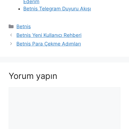
Ederim
Betnis Telegram Duyuru Akışı
Kategoriler
Betnis
Betnis Yeni Kullanıcı Rehberi
Betnis Para Çekme Adımları
Yorum yapın
Yorum