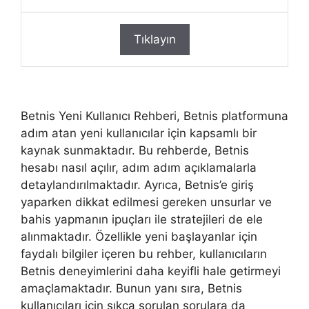
Tıklayın
Betnis Yeni Kullanıcı Rehberi, Betnis platformuna
adım atan yeni kullanıcılar için kapsamlı bir
kaynak sunmaktadır. Bu rehberde, Betnis
hesabı nasıl açılır, adım adım açıklamalarla
detaylandırılmaktadır. Ayrıca, Betnis’e giriş
yaparken dikkat edilmesi gereken unsurlar ve
bahis yapmanın ipuçları ile stratejileri de ele
alınmaktadır. Özellikle yeni başlayanlar için
faydalı bilgiler içeren bu rehber, kullanıcıların
Betnis deneyimlerini daha keyifli hale getirmeyi
amaçlamaktadır. Bunun yanı sıra, Betnis
kullanıcıları için sıkça sorulan sorulara da