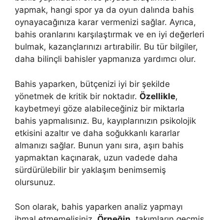
yapmak, hangi spor ya da oyun dalında bahis
oynayacağınıza karar vermenizi sağlar. Ayrıca,
bahis oranlarını karşılaştırmak ve en iyi değerleri
bulmak, kazançlarınızı artırabilir. Bu tür bilgiler,
daha bilinçli bahisler yapmanıza yardımcı olur.
Bahis yaparken, bütçenizi iyi bir şekilde
yönetmek de kritik bir noktadır.
Özellikle
,
kaybetmeyi göze alabileceğiniz bir miktarla
bahis yapmalısınız. Bu, kayıplarınızın psikolojik
etkisini azaltır ve daha soğukkanlı kararlar
almanızı sağlar. Bunun yanı sıra, aşırı bahis
yapmaktan kaçınarak, uzun vadede daha
sürdürülebilir bir yaklaşım benimsemiş
olursunuz.
Son olarak, bahis yaparken analiz yapmayı
ihmal etmemelisiniz.
Örneğin
, takımların geçmiş