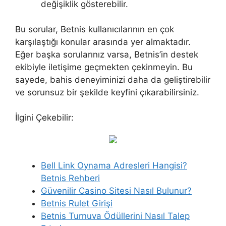
değişiklik gösterebilir.
Bu sorular, Betnis kullanıcılarının en çok
karşılaştığı konular arasında yer almaktadır.
Eğer başka sorularınız varsa, Betnis’in destek
ekibiyle iletişime geçmekten çekinmeyin. Bu
sayede, bahis deneyiminizi daha da geliştirebilir
ve sorunsuz bir şekilde keyfini çıkarabilirsiniz.
İlgini Çekebilir:
Bell Link Oynama Adresleri Hangisi?
Betnis Rehberi
Güvenilir Casino Sitesi Nasıl Bulunur?
Betnis Rulet Girişi
Betnis Turnuva Ödüllerini Nasıl Talep