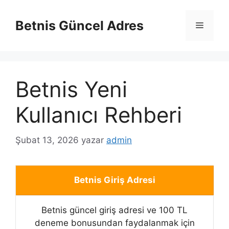
İçeriğe
atla
Betnis Güncel Adres
Menü
Betnis Yeni
Kullanıcı Rehberi
Şubat 13, 2026
yazar
admin
Betnis Giriş Adresi
Betnis güncel giriş adresi ve 100 TL
deneme bonusundan faydalanmak için