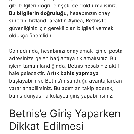
gibi bilgileri doğru bir şekilde doldurmalısınız.
Bu bilgilerin doğruluğu
, hesabınızın onay
sürecini hızlandıracaktır. Ayrıca, Betnis’te
güvenliğiniz için gerekli olan bilgileri vermek
oldukça önemlidir.
Son adımda, hesabınızı onaylamak için e-posta
adresinize gelen bağlantıya tıklamalısınız. Bu
işlem tamamlandığında, Betnis hesabınız aktif
hale gelecektir.
Artık bahis yapmaya
başlayabilir ve Betnis’in sunduğu avantajlardan
yararlanabilirsiniz. Bu adımları takip ederek,
bahis dünyasına kolayca giriş yapabilirsiniz.
Betnis’e Giriş Yaparken
Dikkat Edilmesi