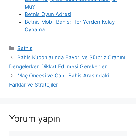
Mu?
Betnis Oyun Adresi
Betnis Mobil Bahis: Her Yerden Kolay
Oynama
Kategoriler
Betnis
Bahis Kuponlarında Favori ve Sürpriz Oranını
Dengelerken Dikkat Edilmesi Gerekenler
Maç Öncesi ve Canlı Bahis Arasındaki
Farklar ve Stratejiler
Yorum yapın
Yorum