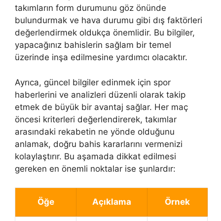
takımların form durumunu göz önünde
bulundurmak ve hava durumu gibi dış faktörleri
değerlendirmek oldukça önemlidir. Bu bilgiler,
yapacağınız bahislerin sağlam bir temel
üzerinde inşa edilmesine yardımcı olacaktır.
Ayrıca, güncel bilgiler edinmek için spor
haberlerini ve analizleri düzenli olarak takip
etmek de büyük bir avantaj sağlar. Her maç
öncesi kriterleri değerlendirerek, takımlar
arasındaki rekabetin ne yönde olduğunu
anlamak, doğru bahis kararlarını vermenizi
kolaylaştırır. Bu aşamada dikkat edilmesi
gereken en önemli noktalar ise şunlardır:
Öğe
Açıklama
Örnek