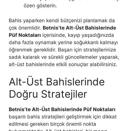
özen gösterin.
Bahis yaparken kendi bütçenizi planlamak da
çok önemlidir.
Betnis’te Alt-Üst Bahislerinde
Püf Noktaları
içerisinde, kayıp yaşadığınızda
daha fazla oynamak yerine soğukkanlı kalmayı
öğrenmek gereklidir. Başarı için stratejilerinize
sadık kalarak ve sürekli güncellemeler yaparak,
alt-üst bahislerinde etkili sonuçlar alabilirsiniz.
Alt-Üst Bahislerinde
Doğru Stratejiler
Betnis’te Alt-Üst Bahislerinde Püf Noktaları
başarılı bahis stratejileri geliştirmek için dikkat
edilmesi gereken birçok önemli nokta