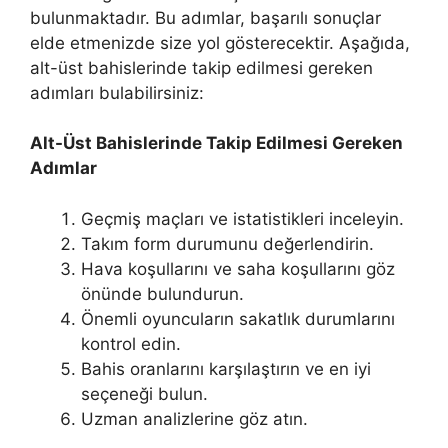
bulunmaktadır. Bu adımlar, başarılı sonuçlar
elde etmenizde size yol gösterecektir. Aşağıda,
alt-üst bahislerinde takip edilmesi gereken
adımları bulabilirsiniz:
Alt-Üst Bahislerinde Takip Edilmesi Gereken
Adımlar
Geçmiş maçları ve istatistikleri inceleyin.
Takım form durumunu değerlendirin.
Hava koşullarını ve saha koşullarını göz
önünde bulundurun.
Önemli oyuncuların sakatlık durumlarını
kontrol edin.
Bahis oranlarını karşılaştırın ve en iyi
seçeneği bulun.
Uzman analizlerine göz atın.