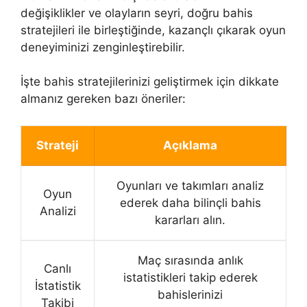
değişiklikler ve olayların seyri, doğru bahis
stratejileri ile birleştiğinde, kazançlı çıkarak oyun
deneyiminizi zenginleştirebilir.
İşte bahis stratejilerinizi geliştirmek için dikkate
almanız gereken bazı öneriler:
Strateji
Açıklama
Oyunları ve takımları analiz
Oyun
ederek daha bilinçli bahis
Analizi
kararları alın.
Maç sırasında anlık
Canlı
istatistikleri takip ederek
İstatistik
bahislerinizi
Takibi