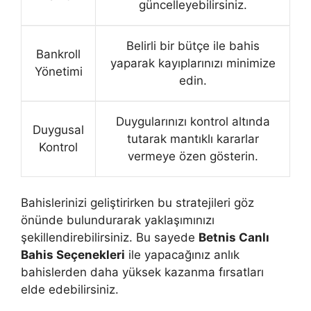
güncelleyebilirsiniz.
Belirli bir bütçe ile bahis
Bankroll
yaparak kayıplarınızı minimize
Yönetimi
edin.
Duygularınızı kontrol altında
Duygusal
tutarak mantıklı kararlar
Kontrol
vermeye özen gösterin.
Bahislerinizi geliştirirken bu stratejileri göz
önünde bulundurarak yaklaşımınızı
şekillendirebilirsiniz. Bu sayede
Betnis Canlı
Bahis Seçenekleri
ile yapacağınız anlık
bahislerden daha yüksek kazanma fırsatları
elde edebilirsiniz.