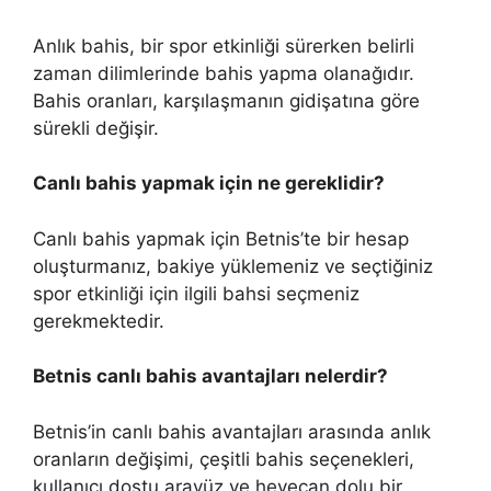
Anlık bahis, bir spor etkinliği sürerken belirli
zaman dilimlerinde bahis yapma olanağıdır.
Bahis oranları, karşılaşmanın gidişatına göre
sürekli değişir.
Canlı bahis yapmak için ne gereklidir?
Canlı bahis yapmak için Betnis’te bir hesap
oluşturmanız, bakiye yüklemeniz ve seçtiğiniz
spor etkinliği için ilgili bahsi seçmeniz
gerekmektedir.
Betnis canlı bahis avantajları nelerdir?
Betnis’in canlı bahis avantajları arasında anlık
oranların değişimi, çeşitli bahis seçenekleri,
kullanıcı dostu arayüz ve heyecan dolu bir