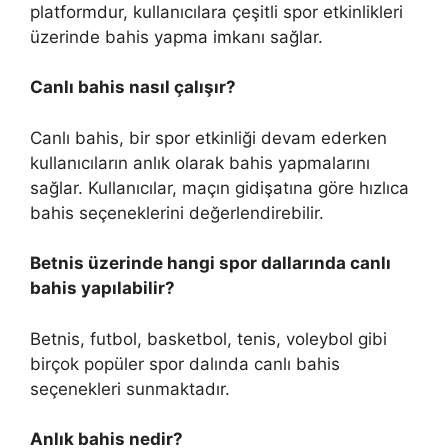
platformdur, kullanıcılara çeşitli spor etkinlikleri
üzerinde bahis yapma imkanı sağlar.
Canlı bahis nasıl çalışır?
Canlı bahis, bir spor etkinliği devam ederken
kullanıcıların anlık olarak bahis yapmalarını
sağlar. Kullanıcılar, maçın gidişatına göre hızlıca
bahis seçeneklerini değerlendirebilir.
Betnis üzerinde hangi spor dallarında canlı
bahis yapılabilir?
Betnis, futbol, basketbol, tenis, voleybol gibi
birçok popüler spor dalında canlı bahis
seçenekleri sunmaktadır.
Anlık bahis nedir?