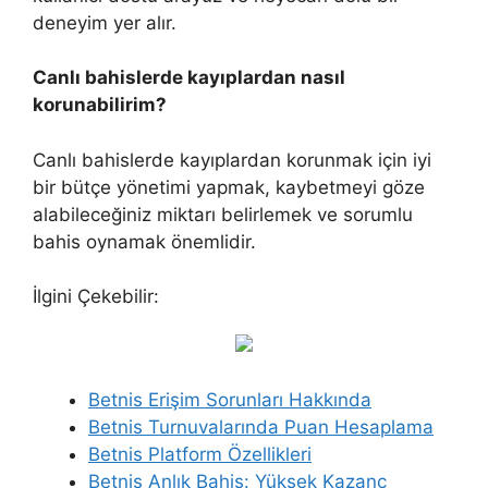
deneyim yer alır.
Canlı bahislerde kayıplardan nasıl
korunabilirim?
Canlı bahislerde kayıplardan korunmak için iyi
bir bütçe yönetimi yapmak, kaybetmeyi göze
alabileceğiniz miktarı belirlemek ve sorumlu
bahis oynamak önemlidir.
İlgini Çekebilir:
Betnis Erişim Sorunları Hakkında
Betnis Turnuvalarında Puan Hesaplama
Betnis Platform Özellikleri
Betnis Anlık Bahis: Yüksek Kazanç