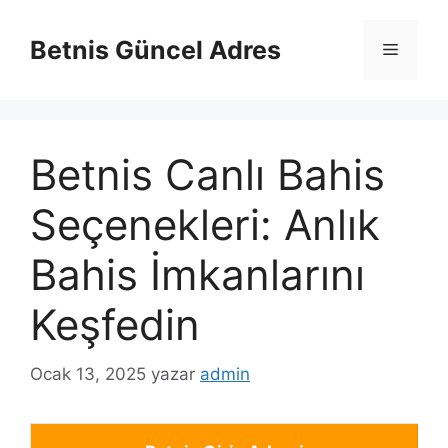
İçeriğe
atla
Betnis Güncel Adres
Menü
Betnis Canlı Bahis
Seçenekleri: Anlık
Bahis İmkanlarını
Keşfedin
Ocak 13, 2025
yazar
admin